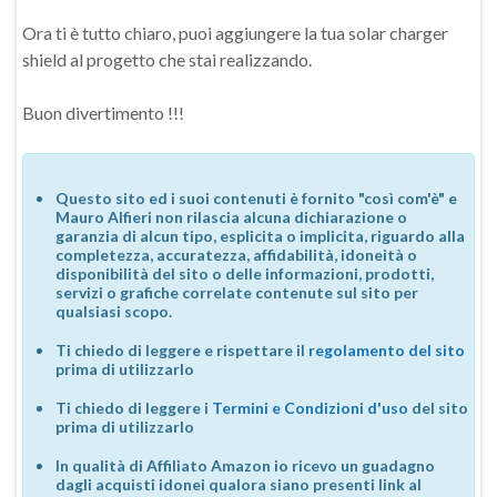
Ora ti è tutto chiaro, puoi aggiungere la tua solar charger
shield al progetto che stai realizzando.
Buon divertimento !!!
Questo sito ed i suoi contenuti è fornito "così com'è" e
Mauro Alfieri non rilascia alcuna dichiarazione o
garanzia di alcun tipo, esplicita o implicita, riguardo alla
completezza, accuratezza, affidabilità, idoneità o
disponibilità del sito o delle informazioni, prodotti,
servizi o grafiche correlate contenute sul sito per
qualsiasi scopo.
Ti chiedo di leggere e rispettare il
regolamento del sito
prima di utilizzarlo
Ti chiedo di leggere i
Termini e Condizioni d'uso
del sito
prima di utilizzarlo
In qualità di Affiliato Amazon io ricevo un guadagno
dagli acquisti idonei qualora siano presenti link al