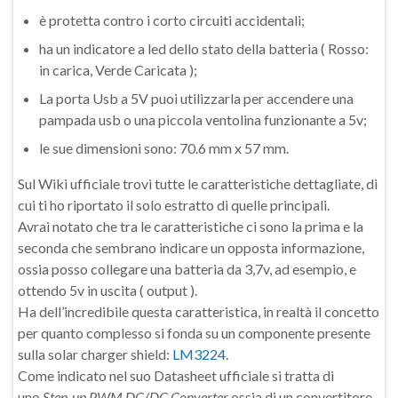
è protetta contro i corto circuiti accidentali;
ha un indicatore a led dello stato della batteria ( Rosso:
in carica, Verde Caricata );
La porta Usb a 5V puoi utilizzarla per accendere una
pampada usb o una piccola ventolina funzionante a 5v;
le sue dimensioni sono: 70.6 mm x 57 mm.
Sul Wiki ufficiale trovi tutte le caratteristiche dettagliate, di
cui ti ho riportato il solo estratto di quelle principali.
Avrai notato che tra le caratteristiche ci sono la prima e la
seconda che sembrano indicare un opposta informazione,
ossia posso collegare una batteria da 3,7v, ad esempio, e
ottendo 5v in uscita ( output ).
Ha dell’incredibile questa caratteristica, in realtà il concetto
per quanto complesso si fonda su un componente presente
sulla solar charger shield:
LM3224
.
Come indicato nel suo Datasheet ufficiale si tratta di
uno
Step-up PWM DC/DC Converter
ossia di un convertitore