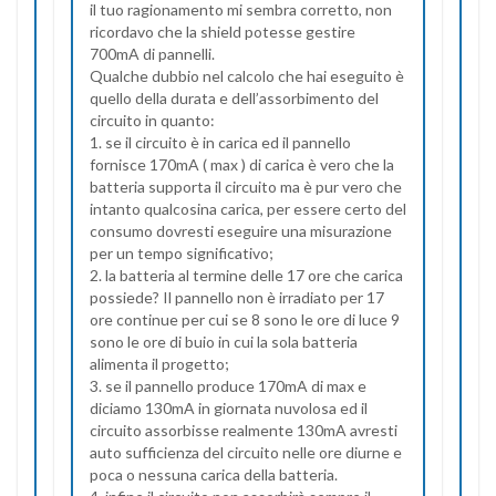
il tuo ragionamento mi sembra corretto, non
ricordavo che la shield potesse gestire
700mA di pannelli.
Qualche dubbio nel calcolo che hai eseguito è
quello della durata e dell’assorbimento del
circuito in quanto:
1. se il circuito è in carica ed il pannello
fornisce 170mA ( max ) di carica è vero che la
batteria supporta il circuito ma è pur vero che
intanto qualcosina carica, per essere certo del
consumo dovresti eseguire una misurazione
per un tempo significativo;
2. la batteria al termine delle 17 ore che carica
possiede? Il pannello non è irradiato per 17
ore continue per cui se 8 sono le ore di luce 9
sono le ore di buio in cui la sola batteria
alimenta il progetto;
3. se il pannello produce 170mA di max e
diciamo 130mA in giornata nuvolosa ed il
circuito assorbisse realmente 130mA avresti
auto sufficienza del circuito nelle ore diurne e
poca o nessuna carica della batteria.