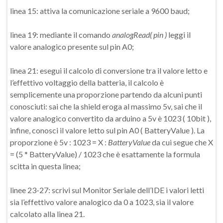
linea 15: attiva la comunicazione seriale a 9600 baud;
linea 19: mediante il comando
analogRead( pin )
leggi il
valore analogico presente sul pin A0;
linea 21: esegui il calcolo di conversione tra il valore letto e
l’effettivo voltaggio della batteria, il calcolo è
semplicemente una proporzione partendo da alcuni punti
conosciuti: sai che la shield eroga al massimo 5v, sai che il
valore analogico convertito da arduino a 5v è 1023 ( 10bit ),
infine, conosci il valore letto sul pin A0 ( BatteryValue ). La
proporzione è 5v : 1023 = X :
BatteryValue
da cui segue che X
= (5 * BatteryValue) / 1023 che è esattamente la formula
scitta in questa linea;
linee 23-27: scrivi sul Monitor Seriale dell’IDE i valori letti
sia l’effettivo valore analogico da 0 a 1023, sia il valore
calcolato alla linea 21.