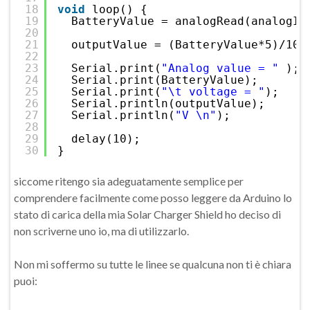
18
void
loop() {
19
BatteryValue = analogRead(analogIn
20
21
outputValue = (BatteryValue*5)/102
22
23
Serial.print(
"Analog value = "
);
24
Serial.print(BatteryValue);
25
Serial.print(
"\t voltage = "
);
26
Serial.println(outputValue);
27
Serial.println(
"V \n"
);  
28
29
delay(10);
30
}
siccome ritengo sia adeguatamente semplice per
comprendere facilmente come posso leggere da Arduino lo
stato di carica della mia Solar Charger Shield ho deciso di
non scriverne uno io, ma di utilizzarlo.
Non mi soffermo su tutte le linee se qualcuna non ti è chiara
puoi: