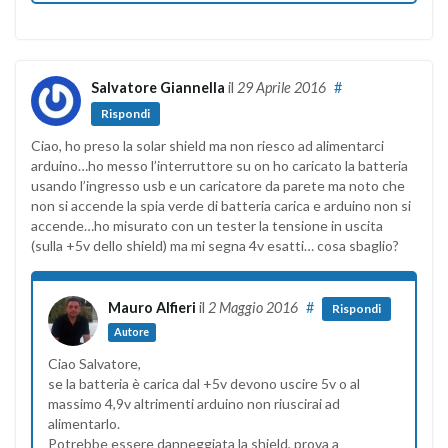
Salvatore Giannella
il
29 Aprile 2016
#
Rispondi
Ciao, ho preso la solar shield ma non riesco ad alimentarci
arduino…ho messo l’interruttore su on ho caricato la batteria
usando l’ingresso usb e un caricatore da parete ma noto che
non si accende la spia verde di batteria carica e arduino non si
accende…ho misurato con un tester la tensione in uscita
(sulla +5v dello shield) ma mi segna 4v esatti… cosa sbaglio?
Mauro Alfieri
il
2 Maggio 2016
#
Rispondi
Autore
Ciao Salvatore,
se la batteria è carica dal +5v devono uscire 5v o al
massimo 4,9v altrimenti arduino non riuscirai ad
alimentarlo.
Potrebbe essere danneggiata la shield, prova a