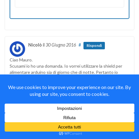
Nicolò
il
30 Giugno 2016
#
Rispondi
Ciao Mauro.
Scusami io ho una domanda. Io vorrei utilizzare la shield per
alimentare arduino sia di giorno che di notte. Pertanto io
penserei di utilizzare la porta USB per alimentarlo di giorno,
caricando intanto la batteria per poi utilizzarla di notte. E’
possibile farlo? Perché non ho capito se la shield alimenta
arduino con il pin Vin oppure no. Inoltre la batteria può essere
utilizzata in automatico quando non c’è il sole? Grazie e
complimenti!
Mauro Alfieri
il
4 Luglio 2016
#
Rispondi
Autore