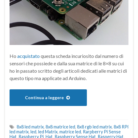
Ho
acquistato
questa scheda incuriosito dal numero di
sensori che possiede e dalla sua matrice di le 8×8 su cui
ho in passato scritto degli articoli dedicati alle matrici di
questo tipo ma applicate ad Arduino.
Continua a leggere
8x8 led matrix
,
8x8 matrice led
,
8x8 rgb led matrix
,
8x8 RPi
led matrix
,
led
,
led Matrix
,
matrice led
,
Rarpberry Pi Sense
Hat
,
Raspberry Pi Hat
,
Raspberry Sense Hat
,
Rasperry Hat
,