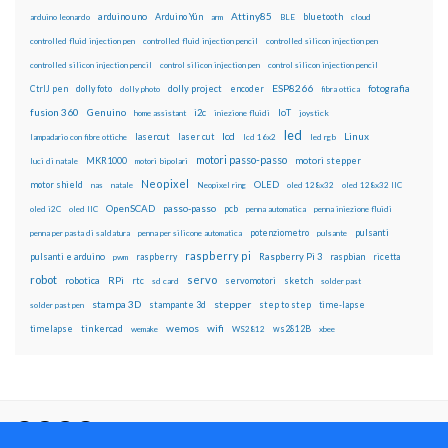
Attiny85
arduino uno
Arduino Yún
bluetooth
arduino leonardo
arm
BLE
cloud
controlled fluid injection pen
controlled fluid injection pencil
controlled silicon injection pen
controlled silicon injection pencil
control silicon injection pen
control silicon injection pencil
ESP8266
dolly foto
dolly project
encoder
fotografia
CtrlJ pen
dolly photo
fibra ottica
fusion 360
Genuino
i2c
IoT
home assistant
iniezione fluidi
joystick
led
lcd
Linux
lasercut
laser cut
lampadario con fibre ottiche
lcd 16x2
led rgb
motori passo-passo
MKR1000
motori stepper
luci di natale
motori bipolari
Neopixel
motor shield
OLED
nas
natale
Neopixel ring
oled 128x32
oled 128x32 IIC
OpenSCAD
passo-passo
pcb
oled i2C
oled IIC
penna automatica
penna iniezione fluidi
potenziometro
pulsanti
penna per pasta di saldatura
penna per silicone automatica
pulsante
raspberry pi
pulsanti e arduino
raspberry
Raspberry Pi 3
raspbian
pwm
ricetta
robot
servo
RPi
robotica
rtc
servomotori
sketch
sd card
solder past
stampa 3D
stepper
stampante 3d
step to step
solder past pen
time-lapse
wemos
wifi
tinkercad
ws2812B
timelapse
wemake
WS2812
xbee
Il blog mauroalfieri.it ed i suoi contenuti sono distribuiti