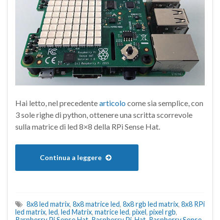
Hai letto, nel precedente
articolo
come sia semplice, con
3 sole righe di python, ottenere una scritta scorrevole
sulla matrice di led 8×8 della RPi Sense Hat.
Continua a leggere
8x8 led matrix
,
8x8 matrice led
,
8x8 rgb led matrix
,
8x8 RPi
led matrix
,
led
,
led Matrix
,
matrice led
,
pixel
,
pixel rgb
,
Rarpberry Pi Sense Hat
,
Raspberry Pi Hat
,
Raspberry Sense