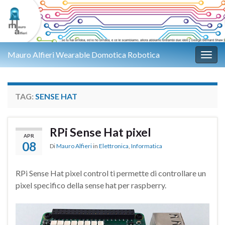
Mauro Alfieri Wearable Domotica Robotica
Attiv
TAG:
SENSE HAT
RPi Sense Hat pixel
APR
08
Di
Mauro Alfieri
in
Elettronica
,
Informatica
RPi Sense Hat pixel control ti permette di controllare un
pixel specifico della sense hat per raspberry.