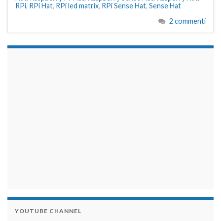
RPi
,
RPi Hat
,
RPi led matrix
,
RPi Sense Hat
,
Sense Hat
2 commenti
займы на карту срочно
YOUTUBE CHANNEL