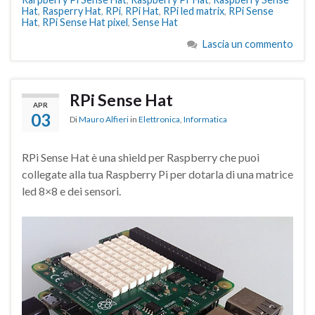
Hat
,
Rasperry Hat
,
RPi
,
RPi Hat
,
RPi led matrix
,
RPi Sense
Hat
,
RPi Sense Hat pixel
,
Sense Hat
Lascia un commento
RPi Sense Hat
APR
03
Di
Mauro Alfieri
in
Elettronica
,
Informatica
RPi Sense Hat è una shield per Raspberry che puoi
collegate alla tua Raspberry Pi per dotarla di una matrice
led 8×8 e dei sensori.