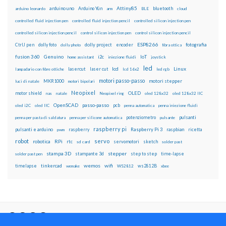
Attiny85
arduino uno
Arduino Yún
bluetooth
arduino leonardo
arm
BLE
cloud
controlled fluid injection pen
controlled fluid injection pencil
controlled silicon injection pen
controlled silicon injection pencil
control silicon injection pen
control silicon injection pencil
ESP8266
dolly foto
dolly project
encoder
fotografia
CtrlJ pen
dolly photo
fibra ottica
fusion 360
Genuino
i2c
IoT
home assistant
iniezione fluidi
joystick
led
lcd
Linux
lasercut
laser cut
lampadario con fibre ottiche
lcd 16x2
led rgb
motori passo-passo
MKR1000
motori stepper
luci di natale
motori bipolari
Neopixel
motor shield
OLED
nas
natale
Neopixel ring
oled 128x32
oled 128x32 IIC
OpenSCAD
passo-passo
pcb
oled i2C
oled IIC
penna automatica
penna iniezione fluidi
potenziometro
pulsanti
penna per pasta di saldatura
penna per silicone automatica
pulsante
raspberry pi
pulsanti e arduino
raspberry
Raspberry Pi 3
raspbian
pwm
ricetta
robot
servo
RPi
robotica
rtc
servomotori
sketch
sd card
solder past
stampa 3D
stepper
stampante 3d
step to step
solder past pen
time-lapse
wemos
wifi
tinkercad
ws2812B
timelapse
wemake
WS2812
xbee
Il blog mauroalfieri.it ed i suoi contenuti sono distribuiti