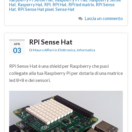
Hat
,
Rasperry Hat
,
RPi
,
RPi Hat
,
RPi led matrix
,
RPi Sense
Hat
,
RPi Sense Hat pixel
,
Sense Hat
Lascia un commento
RPi Sense Hat
APR
03
Di
Mauro Alfieri
in
Elettronica
,
Informatica
RPi Sense Hat è una shield per Raspberry che puoi
collegate alla tua Raspberry Pi per dotarla di una matrice
led 8×8 e dei sensori.