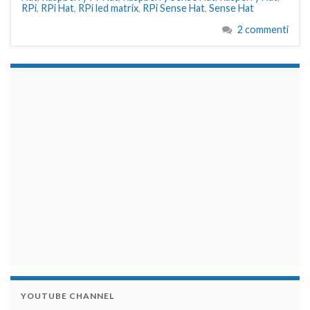
RPi
,
RPi Hat
,
RPi led matrix
,
RPi Sense Hat
,
Sense Hat
2 commenti
займы на карту срочно
YOUTUBE CHANNEL