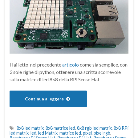
Hai letto, nel precedente
articolo
come sia semplice, con
3 sole righe di python, ottenere una scritta scorrevole
sulla matrice di led 8×8 della RPi Sense Hat.
Continua a leggere
8x8 led matrix
,
8x8 matrice led
,
8x8 rgb led matrix
,
8x8 RPi
led matrix
,
led
,
led Matrix
,
matrice led
,
pixel
,
pixel rgb
,
Rarpberry Pi Sense Hat
,
Raspberry Pi Hat
,
Raspberry Sense