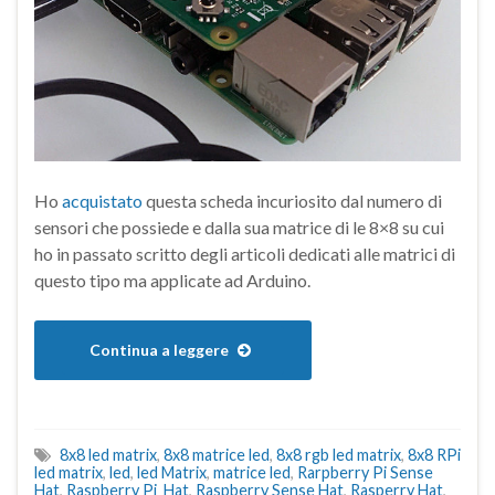
Ho
acquistato
questa scheda incuriosito dal numero di
sensori che possiede e dalla sua matrice di le 8×8 su cui
ho in passato scritto degli articoli dedicati alle matrici di
questo tipo ma applicate ad Arduino.
Continua a leggere
8x8 led matrix
,
8x8 matrice led
,
8x8 rgb led matrix
,
8x8 RPi
led matrix
,
led
,
led Matrix
,
matrice led
,
Rarpberry Pi Sense
Hat
,
Raspberry Pi Hat
,
Raspberry Sense Hat
,
Rasperry Hat
,