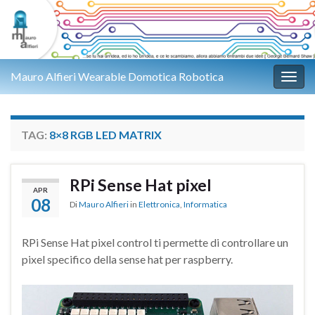
Mauro Alfieri Wearable Domotica Robotica
Attiv
TAG:
8×8 RGB LED MATRIX
RPi Sense Hat pixel
APR
08
Di
Mauro Alfieri
in
Elettronica
,
Informatica
RPi Sense Hat pixel control ti permette di controllare un
pixel specifico della sense hat per raspberry.