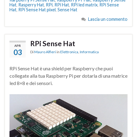
Hat
,
Rasperry Hat
,
RPi
,
RPi Hat
,
RPi led matrix
,
RPi Sense
Hat
,
RPi Sense Hat pixel
,
Sense Hat
Lascia un commento
RPi Sense Hat
APR
03
Di
Mauro Alfieri
in
Elettronica
,
Informatica
RPi Sense Hat è una shield per Raspberry che puoi
collegate alla tua Raspberry Pi per dotarla di una matrice
led 8×8 e dei sensori.