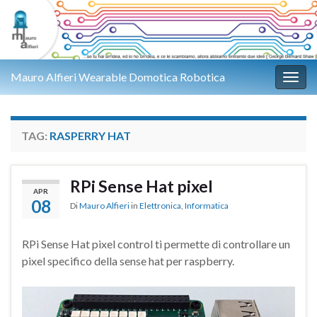
Mauro Alfieri Wearable Domotica Robotica
Attiv
TAG:
RASPERRY HAT
RPi Sense Hat pixel
APR
08
Di
Mauro Alfieri
in
Elettronica
,
Informatica
RPi Sense Hat pixel control ti permette di controllare un
pixel specifico della sense hat per raspberry.