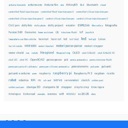
Attiny85
arduino uno
Arduino Yún
bluetooth
arduino leonardo
arm
BLE
cloud
controlled fluid injection pen
controlled fluid injection pencil
controlled silicon injection pen
controlled silicon injection pencil
control silicon injection pen
control silicon injection pencil
ESP8266
dolly foto
dolly project
encoder
fotografia
CtrlJ pen
dolly photo
fibra ottica
fusion 360
Genuino
i2c
IoT
home assistant
iniezione fluidi
joystick
led
lcd
Linux
lasercut
laser cut
lampadario con fibre ottiche
lcd 16x2
led rgb
motori passo-passo
MKR1000
motori stepper
luci di natale
motori bipolari
Neopixel
motor shield
OLED
nas
natale
Neopixel ring
oled 128x32
oled 128x32 IIC
OpenSCAD
passo-passo
pcb
oled i2C
oled IIC
penna automatica
penna iniezione fluidi
potenziometro
pulsanti
penna per pasta di saldatura
penna per silicone automatica
pulsante
raspberry pi
pulsanti e arduino
raspberry
Raspberry Pi 3
raspbian
pwm
ricetta
robot
servo
RPi
robotica
rtc
servomotori
sketch
sd card
solder past
stampa 3D
stepper
stampante 3d
step to step
solder past pen
time-lapse
wemos
wifi
tinkercad
ws2812B
timelapse
wemake
WS2812
xbee
Il blog mauroalfieri.it ed i suoi contenuti sono distribuiti