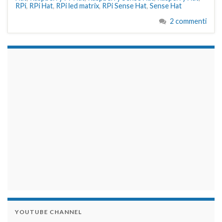
RPi
,
RPi Hat
,
RPi led matrix
,
RPi Sense Hat
,
Sense Hat
2 commenti
займы на карту срочно
YOUTUBE CHANNEL