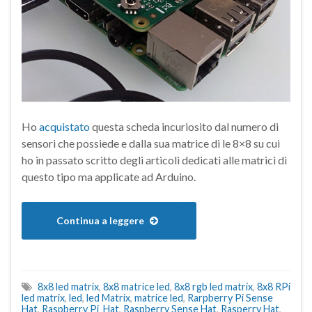
Ho
acquistato
questa scheda incuriosito dal numero di
sensori che possiede e dalla sua matrice di le 8×8 su cui
ho in passato scritto degli articoli dedicati alle matrici di
questo tipo ma applicate ad Arduino.
Continua a leggere
8x8 led matrix
,
8x8 matrice led
,
8x8 rgb led matrix
,
8x8 RPi
led matrix
,
led
,
led Matrix
,
matrice led
,
Rarpberry Pi Sense
Hat
,
Raspberry Pi Hat
,
Raspberry Sense Hat
,
Rasperry Hat
,