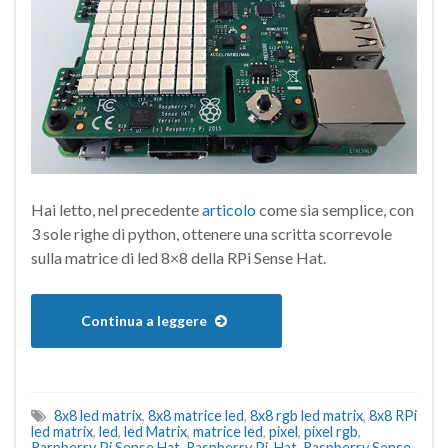
Hai letto, nel precedente
articolo
come sia semplice, con
3 sole righe di python, ottenere una scritta scorrevole
sulla matrice di led 8×8 della RPi Sense Hat.
Continua a leggere
8x8 led matrix
,
8x8 matrice led
,
8x8 rgb led matrix
,
8x8 RPi
led matrix
,
led
,
led Matrix
,
matrice led
,
pixel
,
pixel rgb
,
Rarpberry Pi Sense Hat
,
Raspberry Pi Hat
,
Raspberry Sense