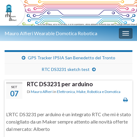
Mauro Alfieri Wearable Domotica Robotica
Attiv
GPS Tracker IPSIA San Benedetto del Tronto
RTC DS3231 sketch test
RTC DS3231 per arduino
SET
07
Di
Mauro Alfieri
in
Elettronica
,
Make
,
Robotica e Domotica
L’RTC DS3231 per arduino è un integrato RTC che mi è stato
consigliato da un Maker sempre attento alle novità offerte
dal mercato: Alberto