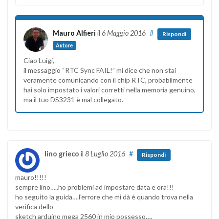
Mauro Alfieri
il
6 Maggio 2016
#
Rispondi
Autore
Ciao Luigi,
il messaggio “RTC Sync FAIL!” mi dice che non stai
veramente comunicando con il chip RTC, probabilmente
hai solo impostato i valori corretti nella memoria genuino,
ma il tuo DS3231 è mal collegato.
lino grieco
il
8 Luglio 2016
#
Rispondi
mauro!!!!!
sempre lino…..ho problemi ad impostare data e ora!!!
ho seguito la guida….l’errore che mi dà è quando trova nella
verifica dello
sketch arduino mega 2560 in mio possesso….