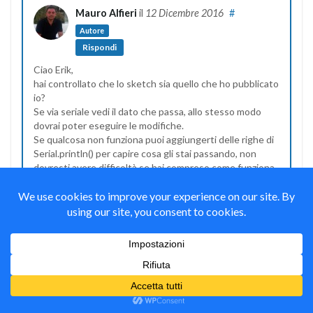
Mauro Alfieri
il
12 Dicembre 2016
#
Autore
Rispondi
Ciao Erik,
hai controllato che lo sketch sia quello che ho pubblicato
io?
Se via seriale vedi il dato che passa, allo stesso modo
dovrai poter eseguire le modifiche.
Se qualcosa non funziona puoi aggiungerti delle righe di
Serial.println() per capire cosa gli stai passando, non
dovresti avere difficoltà se hai compreso come funziona
lo sketch.
Erik
il
17 Dicembre 2016
#
Rispondi
ciao, ne avevo provati diversi, perché ognuno mi
dava un problema, del tipo il tuo ma anche quello
più aggiornato che ho trovato il setserial mi da
errore sulla libreria schematic, allora avevo usato
timertc che dava un errore sulla parte del Time.h ho