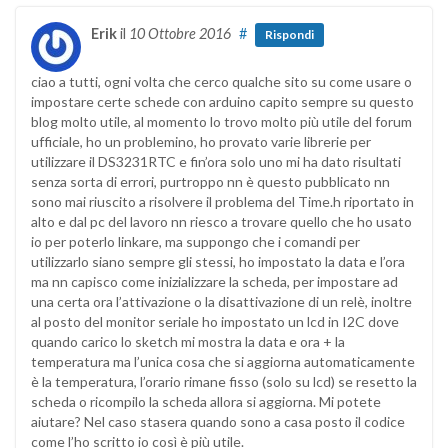
Erik
il
10 Ottobre 2016
#
Rispondi
ciao a tutti, ogni volta che cerco qualche sito su come usare o
impostare certe schede con arduino capito sempre su questo
blog molto utile, al momento lo trovo molto più utile del forum
ufficiale, ho un problemino, ho provato varie librerie per
utilizzare il DS3231RTC e fin’ora solo uno mi ha dato risultati
senza sorta di errori, purtroppo nn è questo pubblicato nn
sono mai riuscito a risolvere il problema del Time.h riportato in
alto e dal pc del lavoro nn riesco a trovare quello che ho usato
io per poterlo linkare, ma suppongo che i comandi per
utilizzarlo siano sempre gli stessi, ho impostato la data e l’ora
ma nn capisco come inizializzare la scheda, per impostare ad
una certa ora l’attivazione o la disattivazione di un relè, inoltre
al posto del monitor seriale ho impostato un lcd in I2C dove
quando carico lo sketch mi mostra la data e ora + la
temperatura ma l’unica cosa che si aggiorna automaticamente
è la temperatura, l’orario rimane fisso (solo su lcd) se resetto la
scheda o ricompilo la scheda allora si aggiorna. Mi potete
aiutare? Nel caso stasera quando sono a casa posto il codice
come l’ho scritto io così è più utile.