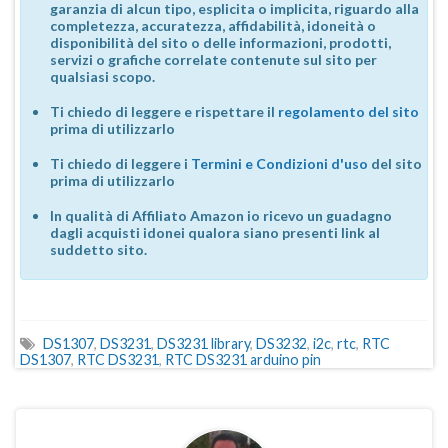
garanzia di alcun tipo, esplicita o implicita, riguardo alla
completezza, accuratezza, affidabilità, idoneità o
disponibilità del sito o delle informazioni, prodotti,
servizi o grafiche correlate contenute sul sito per
qualsiasi scopo.
Ti chiedo di leggere e rispettare il
regolamento del sito
prima di utilizzarlo
Ti chiedo di leggere i
Termini e Condizioni d'uso
del sito
prima di utilizzarlo
In qualità di Affiliato Amazon io ricevo un guadagno
dagli acquisti idonei qualora siano presenti link al
suddetto sito.
DS1307
,
DS3231
,
DS3231 library
,
DS3232
,
i2c
,
rtc
,
RTC
DS1307
,
RTC DS3231
,
RTC DS3231 arduino pin