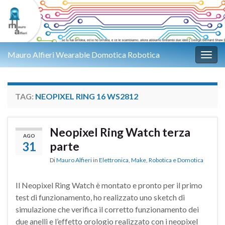
Mauro Alfieri Wearable Domotica Robotica
Attiv
TAG:
NEOPIXEL RING 16 WS2812
Neopixel Ring Watch terza
AGO
31
parte
Di
Mauro Alfieri
in
Elettronica
,
Make
,
Robotica e Domotica
Il Neopixel Ring Watch è montato e pronto per il primo
test di funzionamento, ho realizzato uno sketch di
simulazione che verifica il corretto funzionamento dei
due anelli e l’effetto orologio realizzato con i neopixel