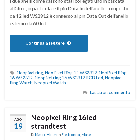
I due anelli come sai sono stati collegati uno in cascata
all’altro, in particolare il pin Data In dell’anello composto
da 12 led WS2812 è connesso al pin Data Out dell’anello
esterno da 60 led.
Continua a leggere
Neopixel ring
,
NeoPixel Ring 12 WS2812
,
NeoPixel Ring
16 WS2812
,
Neopixel ring 16 WS2812 RGB Led
,
Neopixel
Ring Watch
,
Neopixel Watch
Lascia un commento
Neopixel Ring 16led
AGO
19
strandtest
Di
Mauro Alfieri
in
Elettronica
,
Make