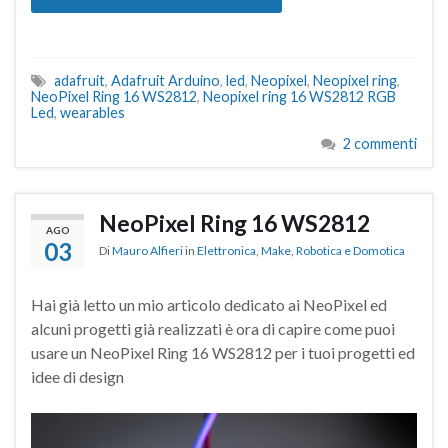
adafruit
,
Adafruit Arduino
,
led
,
Neopixel
,
Neopixel ring
,
NeoPixel Ring 16 WS2812
,
Neopixel ring 16 WS2812 RGB
Led
,
wearables
2 commenti
NeoPixel Ring 16 WS2812
AGO
03
Di
Mauro Alfieri
in
Elettronica
,
Make
,
Robotica e Domotica
Hai già letto un mio articolo dedicato ai NeoPixel ed
alcuni progetti già realizzati è ora di capire come puoi
usare un NeoPixel Ring 16 WS2812 per i tuoi progetti ed
idee di design