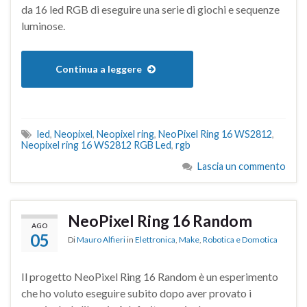
da 16 led RGB di eseguire una serie di giochi e sequenze
luminose.
Continua a leggere
led
,
Neopixel
,
Neopixel ring
,
NeoPixel Ring 16 WS2812
,
Neopixel ring 16 WS2812 RGB Led
,
rgb
Lascia un commento
NeoPixel Ring 16 Random
AGO
05
Di
Mauro Alfieri
in
Elettronica
,
Make
,
Robotica e Domotica
Il progetto NeoPixel Ring 16 Random è un esperimento
che ho voluto eseguire subito dopo aver provato i