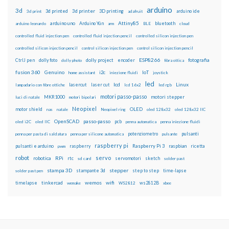
arduino
3d
3d printed
3d printer
3D printing
3d print
adafruit
arduino ide
Attiny85
arduino uno
Arduino Yún
bluetooth
arduino leonardo
arm
BLE
cloud
controlled fluid injection pen
controlled fluid injection pencil
controlled silicon injection pen
controlled silicon injection pencil
control silicon injection pen
control silicon injection pencil
ESP8266
dolly foto
dolly project
encoder
fotografia
CtrlJ pen
dolly photo
fibra ottica
fusion 360
Genuino
i2c
IoT
home assistant
iniezione fluidi
joystick
led
lcd
Linux
lasercut
laser cut
lampadario con fibre ottiche
lcd 16x2
led rgb
motori passo-passo
MKR1000
motori stepper
luci di natale
motori bipolari
Neopixel
motor shield
OLED
nas
natale
Neopixel ring
oled 128x32
oled 128x32 IIC
OpenSCAD
passo-passo
pcb
oled i2C
oled IIC
penna automatica
penna iniezione fluidi
potenziometro
pulsanti
penna per pasta di saldatura
penna per silicone automatica
pulsante
raspberry pi
pulsanti e arduino
raspberry
Raspberry Pi 3
raspbian
pwm
ricetta
robot
servo
RPi
robotica
rtc
servomotori
sketch
sd card
solder past
stampa 3D
stepper
stampante 3d
step to step
solder past pen
time-lapse
wemos
wifi
tinkercad
ws2812B
timelapse
wemake
WS2812
xbee