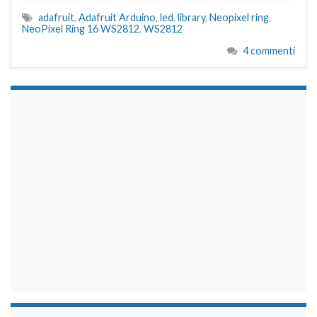
adafruit
,
Adafruit Arduino
,
led
,
library
,
Neopixel ring
,
NeoPixel Ring 16 WS2812
,
WS2812
4 commenti
займы на карту срочно