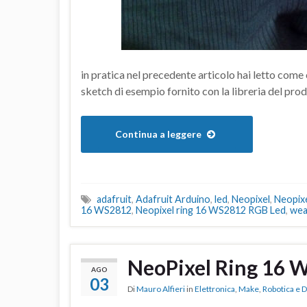
in pratica nel precedente articolo hai letto come
sketch di esempio fornito con la libreria del prod
Continua a leggere
adafruit
,
Adafruit Arduino
,
led
,
Neopixel
,
Neopixe
16 WS2812
,
Neopixel ring 16 WS2812 RGB Led
,
wea
NeoPixel Ring 16 
AGO
03
Di
Mauro Alfieri
in
Elettronica
,
Make
,
Robotica e 