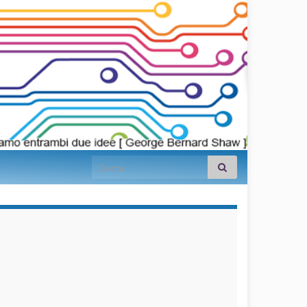
Search for:
займы на
карту срочно