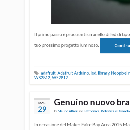
Il primo passo è procurarti un anello di led di ti
tuo prossimo progetto luminoso.
Continu
adafruit
,
Adafruit Arduino
,
led
,
library
,
Neopixel r
WS2812
,
WS2812
Genuino nuovo bra
MAG
29
Di
Mauro Alfieri
in
Elettronica
,
Robotica e Domoti
In occasione del Maker Faire Bay Area 2015 Ma