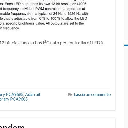
2
2 bit ciascuno su bus I
C nato per controllare i LED in
brary PCA9685
,
Adafruit
Lascia un commento
ibrary PCA9685
,
Random