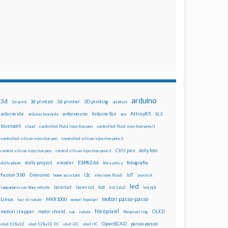
arduino
3d
3d printed
3d printer
3D printing
3d print
adafruit
Attiny85
arduino uno
Arduino Yún
arduino ide
arduino leonardo
arm
BLE
bluetooth
cloud
controlled fluid injection pen
controlled fluid injection pencil
controlled silicon injection pen
controlled silicon injection pencil
dolly foto
control silicon injection pen
control silicon injection pencil
CtrlJ pen
ESP8266
dolly project
encoder
fotografia
dolly photo
fibra ottica
fusion 360
Genuino
i2c
IoT
home assistant
iniezione fluidi
joystick
led
lcd
lasercut
laser cut
lampadario con fibre ottiche
lcd 16x2
led rgb
motori passo-passo
Linux
MKR1000
luci di natale
motori bipolari
Neopixel
motori stepper
motor shield
OLED
nas
natale
Neopixel ring
OpenSCAD
passo-passo
oled 128x32
oled 128x32 IIC
oled i2C
oled IIC