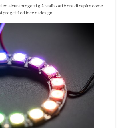
 ed alcuni progetti già realizzati è ora di capire come
 progetti ed idee di design