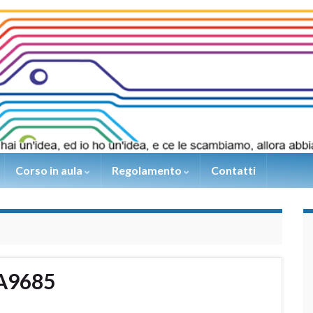
Corso in aula
Regolamento
Contatti
CA9685