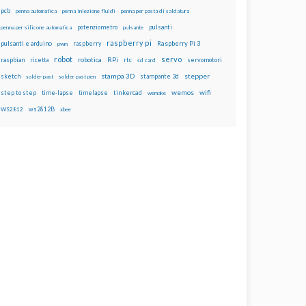
pcb
penna automatica
penna iniezione fluidi
penna per pasta di saldatura
potenziometro
pulsanti
penna per silicone automatica
pulsante
raspberry pi
pulsanti e arduino
raspberry
Raspberry Pi 3
pwm
robot
servo
RPi
raspbian
robotica
rtc
servomotori
ricetta
sd card
stampa 3D
stepper
sketch
stampante 3d
solder past
solder past pen
wemos
wifi
step to step
tinkercad
time-lapse
timelapse
wemake
ws2812B
WS2812
xbee