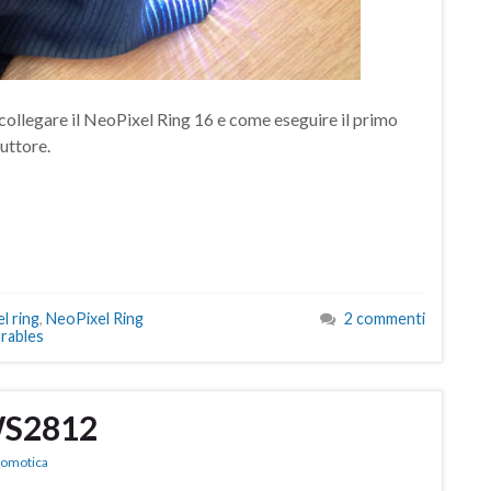
 collegare il NeoPixel Ring 16 e come eseguire il primo
uttore.
l ring
,
NeoPixel Ring
2 commenti
rables
WS2812
Domotica