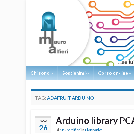
Chi sono
Sostienimi
Corso on-line
TAG:
ADAFRUIT ARDUINO
Arduino library P
NOV
26
Di
Mauro Alfieri
in
Elettronica