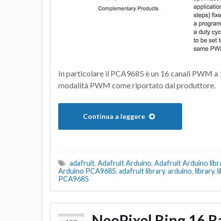
In particolare il PCA9685 è un 16 canali PWM a 1
modalità PWM come riportato dal produttore.
Continua a leggere
adafruit
,
Adafruit Arduino
,
Adafruit Arduino li
Arduino PCA9685
,
adafruit library
,
arduino
,
library
,
l
PCA9685
NeoPixel Ring 16 