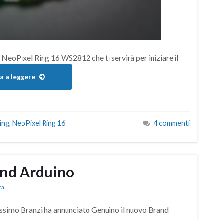
po NeoPixel Ring 16 WS2812 che ti servirà per iniziare il
a a leggere
ing
,
NeoPixel Ring 16
4 commenti
nd Arduino
ca
ssimo Branzi ha annunciato Genuino il nuovo Brand