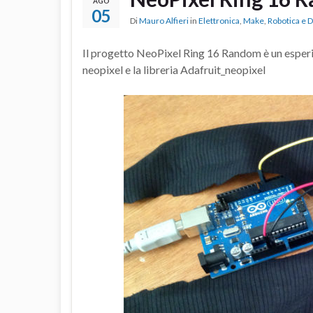
AGO
05
Di
Mauro Alfieri
in
Elettronica
,
Make
,
Robotica e 
Il progetto NeoPixel Ring 16 Random è un esperi
neopixel e la libreria Adafruit_neopixel