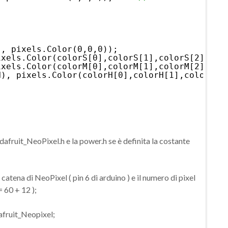
), pixels.Color(0,0,0));
ixels.Color(colorS[0],colorS[1],colorS[2])); 
ixels.Color(colorM[0],colorM[1],colorM[2]));
H), pixels.Color(colorH[0],colorH[1],colorH[2
 Adafruit_NeoPixel.h e la power.h se è definita la costante
a catena di NeoPixel ( pin 6 di arduino ) e il numero di pixel
 60 + 12 );
afruit_Neopixel;