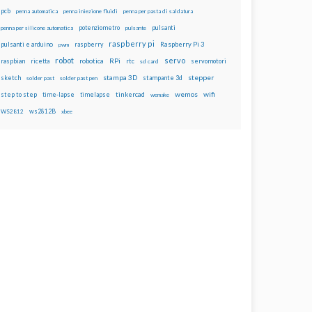
pcb
penna automatica
penna iniezione fluidi
penna per pasta di saldatura
potenziometro
pulsanti
penna per silicone automatica
pulsante
raspberry pi
pulsanti e arduino
raspberry
Raspberry Pi 3
pwm
robot
servo
RPi
raspbian
robotica
rtc
servomotori
ricetta
sd card
stampa 3D
stepper
sketch
stampante 3d
solder past
solder past pen
wemos
wifi
step to step
tinkercad
time-lapse
timelapse
wemake
ws2812B
WS2812
xbee