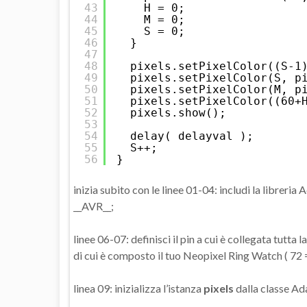
43
H = 0; 
44
M = 0; 
45
S = 0; 
46
}
47
48
pixels.setPixelColor((S-1
49
pixels.setPixelColor(S, p
50
pixels.setPixelColor(M, p
51
pixels.setPixelColor((60+
52
pixels.show();
53
54
delay( delayval );
55
S++;
56
}
inizia subito con le linee 01-04: includi la libreria
__AVR__;
linee 06-07: definisci il pin a cui è collegata tutta l
di cui è composto il tuo Neopixel Ring Watch ( 72 =
linea 09: inizializza l’istanza
pixels
dalla classe Ad