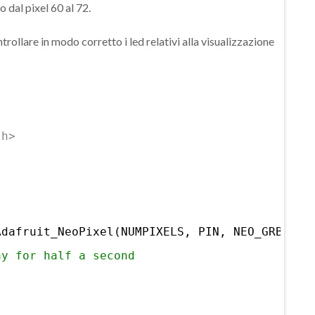
 dal pixel 60 al 72.
ollare in modo corretto i led relativi alla visualizzazione
.h>
Adafruit_NeoPixel(NUMPIXELS, PIN, NEO_GRB + N
ay for half a second