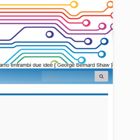
Search for:
займы на
карту срочно