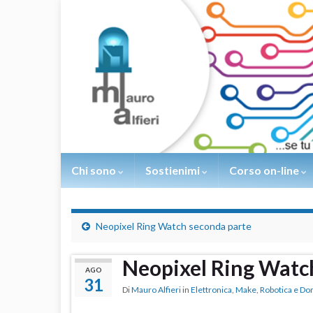
Chi sono
Sostienimi
Corso on-line
Neopixel Ring Watch seconda parte
Neopixel Ring Watch
AGO
31
Di
Mauro Alfieri
in
Elettronica
,
Make
,
Robotica e Do