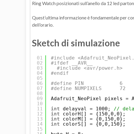
Ring Watch posizionati sull’anello da 12 led partono
Quest’ultima informazione è fondamentale per contr
dell’orario.
Sketch di simulazione
01
#include <Adafruit_NeoPixel
02
#ifdef __AVR__
03
#include <avr/power.h>
04
#endif
05
06
#define PIN            6
07
#define NUMPIXELS      72
08
09
Adafruit_NeoPixel pixels = 
10
11
int
delayval = 1000; 
// del
12
int
colorH[] = {150,0,0};
13
int
colorM[] = {0,150,0};
14
int
colorS[] = {0,0,150};
15