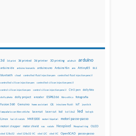
arduino
3d
3d printed
3d printer
3D printing
3d print
adafruit
Attiny85
arduino uno
Arduino Yún
arduino ide
arduino leonardo
arm
BLE
bluetooth
cloud
controlled fluid injection pen
controlled fluid injection pencil
controlled silicon injection pen
controlled silicon injection pencil
dolly foto
control silicon injection pen
control silicon injection pencil
CtrlJ pen
ESP8266
dolly project
encoder
fotografia
dolly photo
fibra ottica
fusion 360
Genuino
i2c
IoT
home assistant
iniezione fluidi
joystick
led
lcd
lasercut
laser cut
lampadario con fibre ottiche
lcd 16x2
led rgb
motori passo-passo
Linux
MKR1000
luci di natale
motori bipolari
Neopixel
motori stepper
motor shield
OLED
nas
natale
Neopixel ring
OpenSCAD
passo-passo
oled 128x32
oled 128x32 IIC
oled i2C
oled IIC