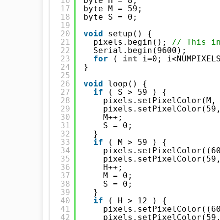
16
byte H = 8;
17
byte M = 59;
18
byte S = 0;
19
20
void
setup() {
21
pixels.begin(); 
// This i
22
Serial.begin(9600);
23
for
( 
int
i=0; i<NUMPIXEL
24
}
25
26
void
loop() {
27
if
( S > 59 ) { 
28
pixels.setPixelColor(M,
29
pixels.setPixelColor(59
30
M++; 
31
S = 0; 
32
}
33
if
( M > 59 ) { 
34
pixels.setPixelColor((6
35
pixels.setPixelColor(59
36
H++; 
37
M = 0; 
38
S = 0;
39
}
40
if
( H > 12 ) { 
41
pixels.setPixelColor((6
42
pixels.setPixelColor(59