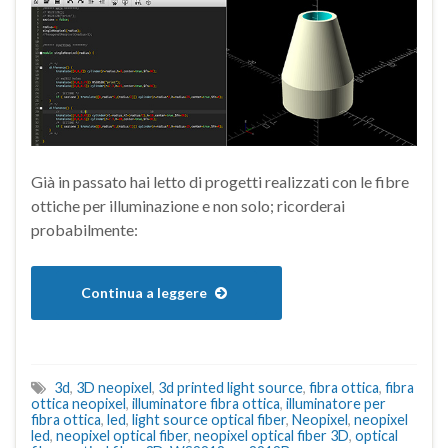
Già in passato hai letto di progetti realizzati con le fibre
ottiche per illuminazione e non solo; ricorderai
probabilmente:
Continua a leggere
3d
,
3D neopixel
,
3d printed light source
,
fibra ottica
,
fibra
ottica neopixel
,
illuminatore fibra ottica
,
illuminatore per
fibra ottica
,
led
,
light source optical fiber
,
Neopixel
,
neopixel
led
,
neopixel optical fiber
,
neopixel optical fiber 3D
,
optical