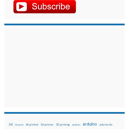
arduino
3d
3d printed
3d printer
3D printing
3d print
adafruit
arduino ide