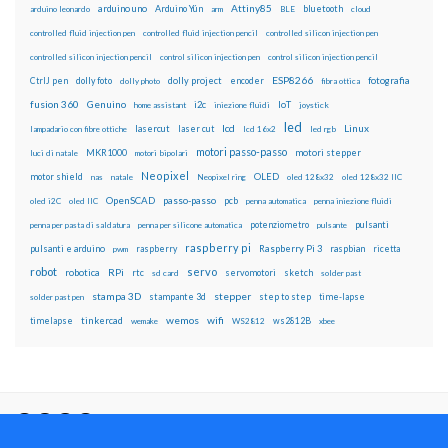
Attiny85
arduino uno
Arduino Yún
bluetooth
arduino leonardo
arm
BLE
cloud
controlled fluid injection pen
controlled fluid injection pencil
controlled silicon injection pen
controlled silicon injection pencil
control silicon injection pen
control silicon injection pencil
ESP8266
dolly foto
dolly project
encoder
fotografia
CtrlJ pen
dolly photo
fibra ottica
fusion 360
Genuino
i2c
IoT
home assistant
iniezione fluidi
joystick
led
lcd
Linux
lasercut
laser cut
lampadario con fibre ottiche
lcd 16x2
led rgb
motori passo-passo
MKR1000
motori stepper
luci di natale
motori bipolari
Neopixel
motor shield
OLED
nas
natale
Neopixel ring
oled 128x32
oled 128x32 IIC
OpenSCAD
passo-passo
pcb
oled i2C
oled IIC
penna automatica
penna iniezione fluidi
potenziometro
pulsanti
penna per pasta di saldatura
penna per silicone automatica
pulsante
raspberry pi
pulsanti e arduino
raspberry
Raspberry Pi 3
raspbian
pwm
ricetta
robot
servo
RPi
robotica
rtc
servomotori
sketch
sd card
solder past
stampa 3D
stepper
stampante 3d
step to step
solder past pen
time-lapse
wemos
wifi
tinkercad
ws2812B
timelapse
wemake
WS2812
xbee
Il blog mauroalfieri.it ed i suoi contenuti sono distribuiti
con Licenza
Creative Commons Attribution Non commercial Share