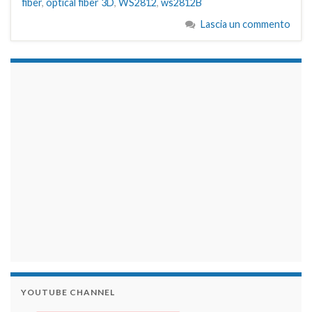
fiber
,
optical fiber 3D
,
WS2812
,
ws2812B
Lascia un commento
займы на карту срочно
YOUTUBE CHANNEL