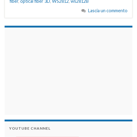
fiber
,
optical fiber 3D
,
WS2812
,
ws2812B
Lascia un commento
займы на карту срочно
YOUTUBE CHANNEL