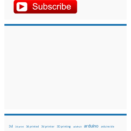
arduino
3d
3d printed
3d printer
3D printing
3d print
adafruit
arduino ide