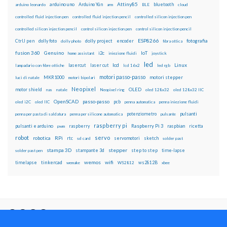
Attiny85
arduino uno
Arduino Yún
bluetooth
arduino leonardo
arm
BLE
cloud
controlled fluid injection pen
controlled fluid injection pencil
controlled silicon injection pen
controlled silicon injection pencil
control silicon injection pen
control silicon injection pencil
ESP8266
dolly foto
dolly project
encoder
fotografia
CtrlJ pen
dolly photo
fibra ottica
fusion 360
Genuino
i2c
IoT
home assistant
iniezione fluidi
joystick
led
lcd
Linux
lasercut
laser cut
lampadario con fibre ottiche
lcd 16x2
led rgb
motori passo-passo
MKR1000
motori stepper
luci di natale
motori bipolari
Neopixel
motor shield
OLED
nas
natale
Neopixel ring
oled 128x32
oled 128x32 IIC
OpenSCAD
passo-passo
pcb
oled i2C
oled IIC
penna automatica
penna iniezione fluidi
potenziometro
pulsanti
penna per pasta di saldatura
penna per silicone automatica
pulsante
raspberry pi
pulsanti e arduino
raspberry
Raspberry Pi 3
raspbian
pwm
ricetta
robot
servo
RPi
robotica
rtc
servomotori
sketch
sd card
solder past
stampa 3D
stepper
stampante 3d
step to step
solder past pen
time-lapse
wemos
wifi
tinkercad
ws2812B
timelapse
wemake
WS2812
xbee
Il blog mauroalfieri.it ed i suoi contenuti sono distribuiti
con Licenza
Creative Commons Attribution Non commercial Share