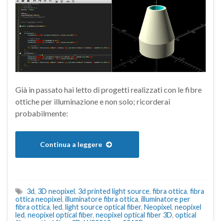
Già in passato hai letto di progetti realizzati con le fibre
ottiche per illuminazione e non solo; ricorderai
probabilmente:
Continua a leggere
3d
,
3D neopixel
,
3d printed light source
,
fibra ottica
,
fibra
ottica neopixel
,
illuminatore fibra ottica
,
illuminatore per
fibra ottica
,
led
,
light source optical fiber
,
Neopixel
,
neopixel
led
,
neopixel optical fiber
,
neopixel optical fiber 3D
,
optical