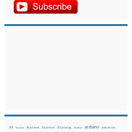
arduino
3d
3d printed
3d printer
3D printing
3d print
adafruit
arduino ide