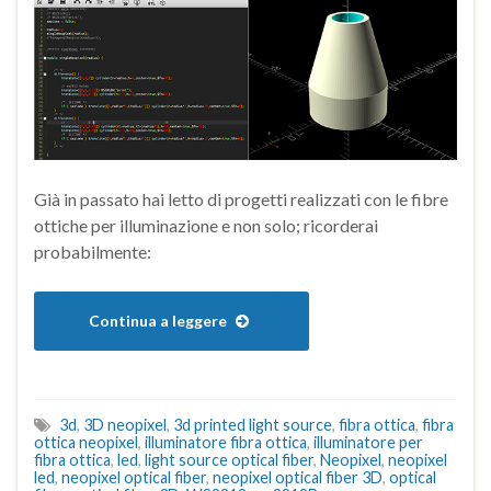
Già in passato hai letto di progetti realizzati con le fibre
ottiche per illuminazione e non solo; ricorderai
probabilmente:
Continua a leggere
3d
,
3D neopixel
,
3d printed light source
,
fibra ottica
,
fibra
ottica neopixel
,
illuminatore fibra ottica
,
illuminatore per
fibra ottica
,
led
,
light source optical fiber
,
Neopixel
,
neopixel
led
,
neopixel optical fiber
,
neopixel optical fiber 3D
,
optical