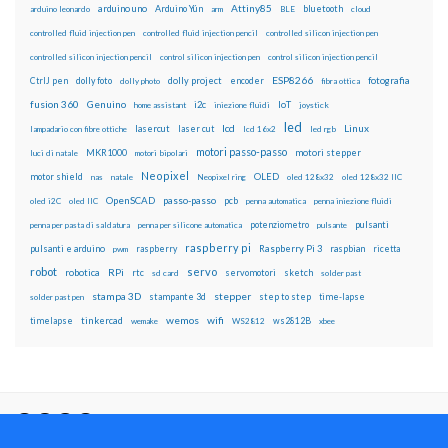
Attiny85
arduino uno
Arduino Yún
bluetooth
arduino leonardo
arm
BLE
cloud
controlled fluid injection pen
controlled fluid injection pencil
controlled silicon injection pen
controlled silicon injection pencil
control silicon injection pen
control silicon injection pencil
ESP8266
dolly foto
dolly project
encoder
fotografia
CtrlJ pen
dolly photo
fibra ottica
fusion 360
Genuino
i2c
IoT
home assistant
iniezione fluidi
joystick
led
lcd
Linux
lasercut
laser cut
lampadario con fibre ottiche
lcd 16x2
led rgb
motori passo-passo
MKR1000
motori stepper
luci di natale
motori bipolari
Neopixel
motor shield
OLED
nas
natale
Neopixel ring
oled 128x32
oled 128x32 IIC
OpenSCAD
passo-passo
pcb
oled i2C
oled IIC
penna automatica
penna iniezione fluidi
potenziometro
pulsanti
penna per pasta di saldatura
penna per silicone automatica
pulsante
raspberry pi
pulsanti e arduino
raspberry
Raspberry Pi 3
raspbian
pwm
ricetta
robot
servo
RPi
robotica
rtc
servomotori
sketch
sd card
solder past
stampa 3D
stepper
stampante 3d
step to step
solder past pen
time-lapse
wemos
wifi
tinkercad
ws2812B
timelapse
wemake
WS2812
xbee
Il blog mauroalfieri.it ed i suoi contenuti sono distribuiti
con Licenza
Creative Commons Attribution Non commercial Share