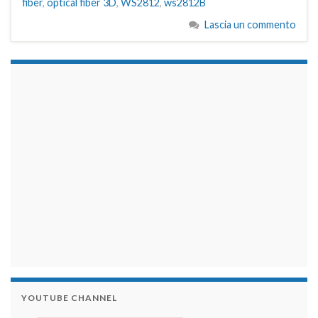
fiber
,
optical fiber 3D
,
WS2812
,
ws2812B
Lascia un commento
займы на карту срочно
YOUTUBE CHANNEL