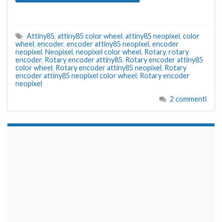
Attiny85
,
attiny85 color wheel
,
attiny85 neopixel
,
color
wheel
,
encoder
,
encoder attiny85 neopixel
,
encoder
neopixel
,
Neopixel
,
neopixel color wheel
,
Rotary
,
rotary
encoder
,
Rotary encoder attiny85
,
Rotary encoder attiny85
color wheel
,
Rotary encoder attiny85 neopixel
,
Rotary
encoder attiny85 neopixel color wheel
,
Rotary encoder
neopixel
2 commenti
займы на карту срочно