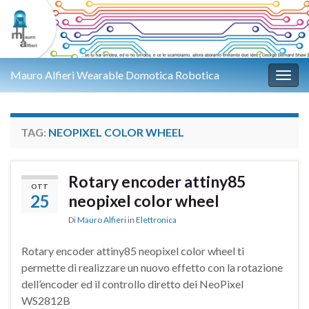
Mauro Alfieri Wearable Domotica Robotica
Attiv
TAG:
NEOPIXEL COLOR WHEEL
Rotary encoder attiny85
OTT
25
neopixel color wheel
Di
Mauro Alfieri
in
Elettronica
Rotary encoder attiny85 neopixel color wheel ti
permette di realizzare un nuovo effetto con la rotazione
dell’encoder ed il controllo diretto dei NeoPixel
WS2812B