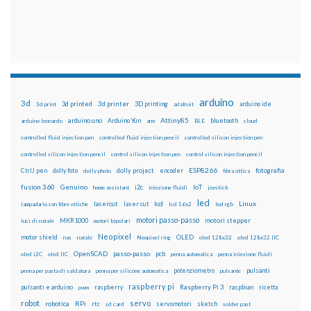
arduino
3d
3d printed
3d printer
3D printing
3d print
adafruit
arduino ide
Attiny85
arduino uno
Arduino Yún
bluetooth
arduino leonardo
arm
BLE
cloud
controlled fluid injection pen
controlled fluid injection pencil
controlled silicon injection pen
controlled silicon injection pencil
control silicon injection pen
control silicon injection pencil
ESP8266
dolly foto
dolly project
encoder
fotografia
CtrlJ pen
dolly photo
fibra ottica
fusion 360
Genuino
i2c
IoT
home assistant
iniezione fluidi
joystick
led
lcd
Linux
lasercut
laser cut
lampadario con fibre ottiche
lcd 16x2
led rgb
motori passo-passo
MKR1000
motori stepper
luci di natale
motori bipolari
Neopixel
motor shield
OLED
nas
natale
Neopixel ring
oled 128x32
oled 128x32 IIC
OpenSCAD
passo-passo
pcb
oled i2C
oled IIC
penna automatica
penna iniezione fluidi
potenziometro
pulsanti
penna per pasta di saldatura
penna per silicone automatica
pulsante
raspberry pi
pulsanti e arduino
raspberry
Raspberry Pi 3
raspbian
pwm
ricetta
robot
servo
RPi
robotica
rtc
servomotori
sketch
sd card
solder past