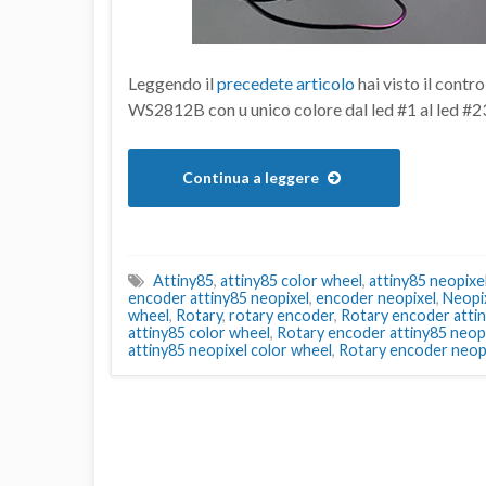
Leggendo il
precedete articolo
hai visto il contro
WS2812B con u unico colore dal led #1 al led #2
Continua a leggere
Attiny85
,
attiny85 color wheel
,
attiny85 neopixe
encoder attiny85 neopixel
,
encoder neopixel
,
Neopi
wheel
,
Rotary
,
rotary encoder
,
Rotary encoder atti
attiny85 color wheel
,
Rotary encoder attiny85 neop
attiny85 neopixel color wheel
,
Rotary encoder neop