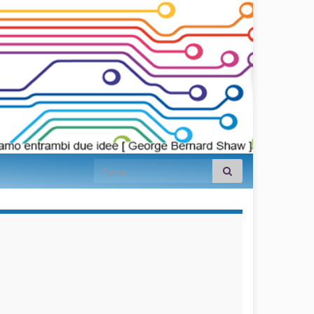
Search for:
займы на
карту срочно