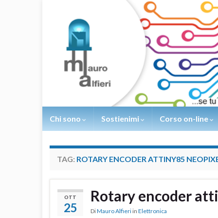
Chi sono
Sostienimi
Corso on-line
TAG:
ROTARY ENCODER ATTINY85 NEOPIX
Rotary encoder att
OTT
25
Di
Mauro Alfieri
in
Elettronica