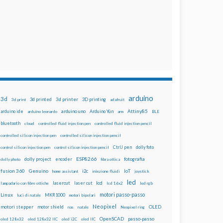
arduino
3d
3d printed
3d printer
3D printing
3d print
adafruit
Attiny85
arduino uno
Arduino Yún
arduino ide
arduino leonardo
arm
BLE
bluetooth
cloud
controlled fluid injection pen
controlled fluid injection pencil
controlled silicon injection pen
controlled silicon injection pencil
dolly foto
control silicon injection pen
control silicon injection pencil
CtrlJ pen
ESP8266
dolly project
encoder
fotografia
dolly photo
fibra ottica
fusion 360
Genuino
i2c
IoT
home assistant
iniezione fluidi
joystick
led
lcd
lasercut
laser cut
lampadario con fibre ottiche
lcd 16x2
led rgb
motori passo-passo
Linux
MKR1000
luci di natale
motori bipolari
Neopixel
motori stepper
motor shield
OLED
nas
natale
Neopixel ring
OpenSCAD
passo-passo
oled 128x32
oled 128x32 IIC
oled i2C
oled IIC