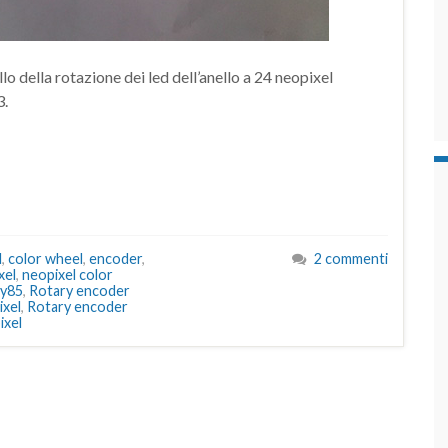
llo della rotazione dei led dell’anello a 24 neopixel
3.
l
,
color wheel
,
encoder
,
2 commenti
xel
,
neopixel color
ny85
,
Rotary encoder
ixel
,
Rotary encoder
ixel