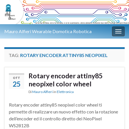
Mauro Alfieri Wearable Domotica Robotica
Attiv
TAG:
ROTARY ENCODER ATTINY85 NEOPIXEL
Rotary encoder attiny85
OTT
25
neopixel color wheel
Di
Mauro Alfieri
in
Elettronica
Rotary encoder attiny85 neopixel color wheel ti
permette di realizzare un nuovo effetto con la rotazione
dell’encoder ed il controllo diretto dei NeoPixel
WS2812B