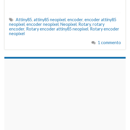
Attiny85
,
attiny85 neopixel
,
encoder
,
encoder attiny85
neopixel
,
encoder neopixel
,
Neopixel
,
Rotary
,
rotary
encoder
,
Rotary encoder attiny85 neopixel
,
Rotary encoder
neopixel
1 commento
займы на карту срочно