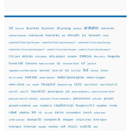
arduino
3d
3d printed
3d printer
3D printing
3d print
adafruit
arduino ide
Attiny85
arduino uno
Arduino Yún
bluetooth
arduino leonardo
arm
BLE
cloud
controlled fluid injection pen
controlled fluid injection pencil
controlled silicon injection pen
controlled silicon injection pencil
control silicon injection pen
control silicon injection pencil
ESP8266
dolly foto
dolly project
encoder
fotografia
CtrlJ pen
dolly photo
fibra ottica
fusion 360
Genuino
i2c
IoT
home assistant
iniezione fluidi
joystick
led
lcd
Linux
lasercut
laser cut
lampadario con fibre ottiche
lcd 16x2
led rgb
motori passo-passo
MKR1000
motori stepper
luci di natale
motori bipolari
Neopixel
motor shield
OLED
nas
natale
Neopixel ring
oled 128x32
oled 128x32 IIC
OpenSCAD
passo-passo
pcb
oled i2C
oled IIC
penna automatica
penna iniezione fluidi
potenziometro
pulsanti
penna per pasta di saldatura
penna per silicone automatica
pulsante
raspberry pi
pulsanti e arduino
raspberry
Raspberry Pi 3
raspbian
pwm
ricetta
robot
servo
RPi
robotica
rtc
servomotori
sketch
sd card
solder past
stampa 3D
stepper
stampante 3d
step to step
solder past pen
time-lapse
wemos
wifi
tinkercad
ws2812B
timelapse
wemake
WS2812
xbee