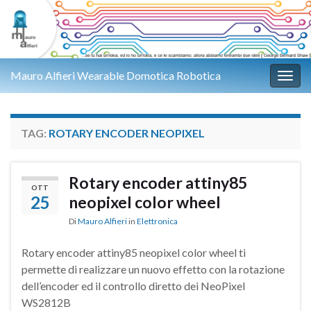
Mauro Alfieri Wearable Domotica Robotica
Attiv
TAG:
ROTARY ENCODER NEOPIXEL
Rotary encoder attiny85
OTT
25
neopixel color wheel
Di
Mauro Alfieri
in
Elettronica
Rotary encoder attiny85 neopixel color wheel ti
permette di realizzare un nuovo effetto con la rotazione
dell’encoder ed il controllo diretto dei NeoPixel
WS2812B