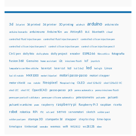
arduino
3d
3d printed
3d printer
3D printing
3d print
adafruit
arduino ide
Attiny85
arduino uno
Arduino Yún
bluetooth
arduino leonardo
arm
BLE
cloud
controlled fluid injection pen
controlled fluid injection pencil
controlled silicon injection pen
controlled silicon injection pencil
control silicon injection pen
control silicon injection pencil
ESP8266
dolly foto
dolly project
encoder
fotografia
CtrlJ pen
dolly photo
fibra ottica
fusion 360
Genuino
i2c
IoT
home assistant
iniezione fluidi
joystick
led
lcd
Linux
lasercut
laser cut
lampadario con fibre ottiche
lcd 16x2
led rgb
motori passo-passo
MKR1000
motori stepper
luci di natale
motori bipolari
Neopixel
motor shield
OLED
nas
natale
Neopixel ring
oled 128x32
oled 128x32 IIC
OpenSCAD
passo-passo
pcb
oled i2C
oled IIC
penna automatica
penna iniezione fluidi
potenziometro
pulsanti
penna per pasta di saldatura
penna per silicone automatica
pulsante
raspberry pi
pulsanti e arduino
raspberry
Raspberry Pi 3
raspbian
pwm
ricetta
robot
servo
RPi
robotica
rtc
servomotori
sketch
sd card
solder past
stampa 3D
stepper
stampante 3d
step to step
solder past pen
time-lapse
wemos
wifi
tinkercad
ws2812B
timelapse
wemake
WS2812
xbee