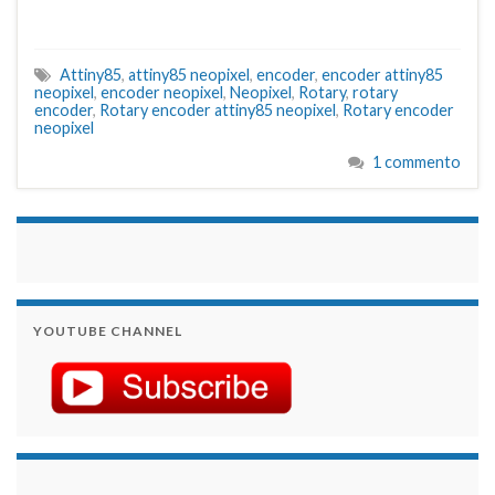
Attiny85
,
attiny85 neopixel
,
encoder
,
encoder attiny85
neopixel
,
encoder neopixel
,
Neopixel
,
Rotary
,
rotary
encoder
,
Rotary encoder attiny85 neopixel
,
Rotary encoder
neopixel
1 commento
займы на карту срочно
YOUTUBE CHANNEL