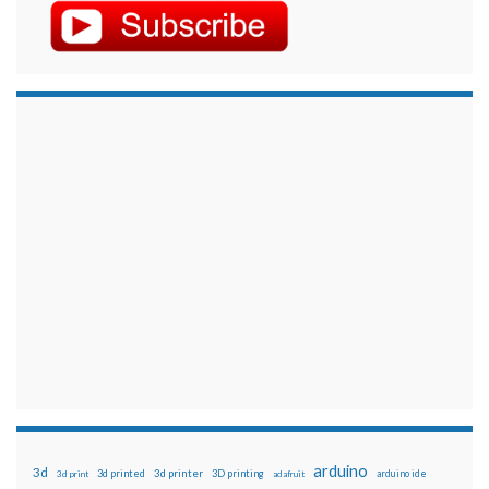
arduino
3d
3d printed
3d printer
3D printing
3d print
adafruit
arduino ide