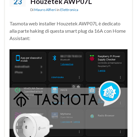
23
Houzetek AWP07L
Di
Mauro Alfieri
in
Elettronica
Tasmota web installer Houzetek AWP07L è dedicato
alla parte haking di questa smart plug da 16A con Home
Assistant: