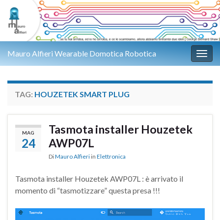
Mauro Alfieri Wearable Domotica Robotica
Attiv
TAG:
HOUZETEK SMART PLUG
Tasmota installer Houzetek
MAG
24
AWP07L
Di
Mauro Alfieri
in
Elettronica
Tasmota installer Houzetek AWP07L : è arrivato il
momento di “tasmotizzare” questa presa !!!