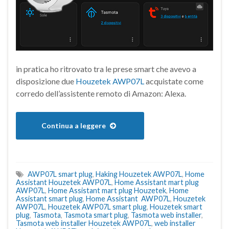
in pratica ho ritrovato tra le prese smart che avevo a
disposizione due
Houzetek AWP07L
acquistate come
corredo dell’assistente remoto di Amazon: Alexa.
Continua a leggere
AWP07L smart plug
,
Haking Houzetek AWP07L
,
Home
Assistant Houzetek AWP07L
,
Home Assistant mart plug
AWP07L
,
Home Assistant mart plug Houzetek
,
Home
Assistant smart plug
,
Home Assistant AWP07L
,
Houzetek
AWP07L
,
Houzetek AWP07L smart plug
,
Houzetek smart
plug
,
Tasmota
,
Tasmota smart plug
,
Tasmota web installer
,
Tasmota web installer Houzetek AWP07L
,
web installer