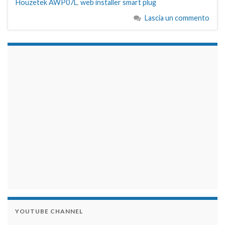
Houzetek AWP07L
,
web installer smart plug
Lascia un commento
займы на карту срочно
YOUTUBE CHANNEL