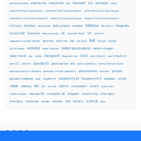
Attiny85
arduino uno
Arduino Yún
bluetooth
arduino leonardo
arm
BLE
cloud
controlled fluid injection pen
controlled fluid injection pencil
controlled silicon injection pen
controlled silicon injection pencil
control silicon injection pen
control silicon injection pencil
ESP8266
dolly foto
dolly project
encoder
fotografia
CtrlJ pen
dolly photo
fibra ottica
fusion 360
Genuino
i2c
IoT
home assistant
iniezione fluidi
joystick
led
lcd
Linux
lasercut
laser cut
lampadario con fibre ottiche
lcd 16x2
led rgb
motori passo-passo
MKR1000
motori stepper
luci di natale
motori bipolari
Neopixel
motor shield
OLED
nas
natale
Neopixel ring
oled 128x32
oled 128x32 IIC
OpenSCAD
passo-passo
pcb
oled i2C
oled IIC
penna automatica
penna iniezione fluidi
potenziometro
pulsanti
penna per pasta di saldatura
penna per silicone automatica
pulsante
raspberry pi
pulsanti e arduino
raspberry
Raspberry Pi 3
raspbian
pwm
ricetta
robot
servo
RPi
robotica
rtc
servomotori
sketch
sd card
solder past
stampa 3D
stepper
stampante 3d
step to step
solder past pen
time-lapse
wemos
wifi
tinkercad
ws2812B
timelapse
wemake
WS2812
xbee
Il blog mauroalfieri.it ed i suoi contenuti sono distribuiti
con Licenza
Creative Commons Attribution Non commercial Share