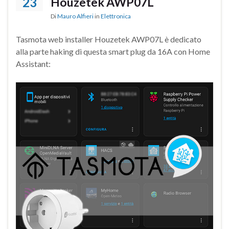
23
Houzetek AWP07L
Di
Mauro Alfieri
in
Elettronica
Tasmota web installer Houzetek AWP07L è dedicato
alla parte haking di questa smart plug da 16A con Home
Assistant: