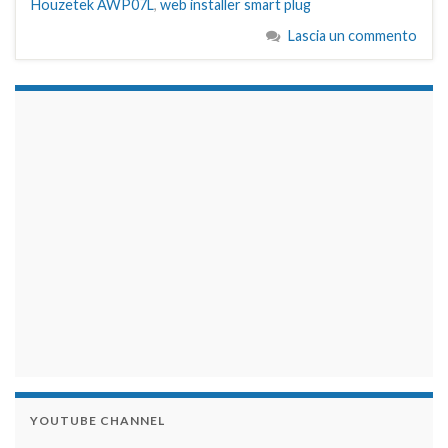
Houzetek AWP07L
,
web installer smart plug
Lascia un commento
займы на карту срочно
YOUTUBE CHANNEL