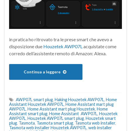
in pratica ho ritrovato tra le prese smart che avevo a
disposizione due
Houzetek AWP07L
acquistate come
corredo dell’assistente remoto di Amazon: Alexa.
Continua a leggere
AWP07L smart plug
,
Haking Houzetek AWP07L
,
Home
Assistant Houzetek AWP07L
,
Home Assistant mart plug
AWP07L
,
Home Assistant mart plug Houzetek
,
Home
Assistant smart plug
,
Home Assistant AWP07L
,
Houzetek
AWP07L
,
Houzetek AWP07L smart plug
,
Houzetek smart
plug
,
Tasmota
,
Tasmota smart plug
,
Tasmota web installer
,
Tasmota web installer Houzetek AWP07L
,
web installer