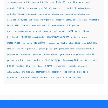
Attiny85
arduino uno
Arduino Yún
bluetooth
arduino leonardo
arm
BLE
cloud
controlled fluid injection pen
controlled fluid injection pencil
controlled silicon injection pen
controlled silicon injection pencil
control silicon injection pen
control silicon injection pencil
ESP8266
dolly foto
dolly project
encoder
fotografia
CtrlJ pen
dolly photo
fibra ottica
fusion 360
Genuino
i2c
IoT
home assistant
iniezione fluidi
joystick
led
lcd
Linux
lasercut
laser cut
lampadario con fibre ottiche
lcd 16x2
led rgb
motori passo-passo
MKR1000
motori stepper
luci di natale
motori bipolari
Neopixel
motor shield
OLED
nas
natale
Neopixel ring
oled 128x32
oled 128x32 IIC
OpenSCAD
passo-passo
pcb
oled i2C
oled IIC
penna automatica
penna iniezione fluidi
potenziometro
pulsanti
penna per pasta di saldatura
penna per silicone automatica
pulsante
raspberry pi
pulsanti e arduino
raspberry
Raspberry Pi 3
raspbian
pwm
ricetta
robot
servo
RPi
robotica
rtc
servomotori
sketch
sd card
solder past
stampa 3D
stepper
stampante 3d
step to step
solder past pen
time-lapse
wemos
wifi
tinkercad
ws2812B
timelapse
wemake
WS2812
xbee
Il blog mauroalfieri.it ed i suoi contenuti sono distribuiti
con Licenza
Creative Commons Attribution Non commercial Share