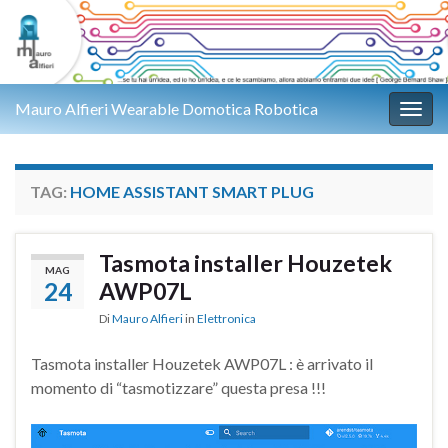
Mauro Alfieri Wearable Domotica Robotica
Attiv
TAG:
HOME ASSISTANT SMART PLUG
Tasmota installer Houzetek
MAG
24
AWP07L
Di
Mauro Alfieri
in
Elettronica
Tasmota installer Houzetek AWP07L : è arrivato il
momento di “tasmotizzare” questa presa !!!