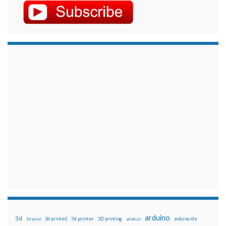
arduino
3d
3d printed
3d printer
3D printing
3d print
adafruit
arduino ide