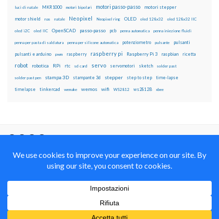
motori passo-passo
MKR1000
motori stepper
luci di natale
motori bipolari
Neopixel
motor shield
OLED
nas
natale
Neopixel ring
oled 128x32
oled 128x32 IIC
OpenSCAD
passo-passo
pcb
oled i2C
oled IIC
penna automatica
penna iniezione fluidi
potenziometro
pulsanti
penna per pasta di saldatura
penna per silicone automatica
pulsante
raspberry pi
pulsanti e arduino
raspberry
Raspberry Pi 3
raspbian
pwm
ricetta
robot
servo
RPi
robotica
rtc
servomotori
sketch
sd card
solder past
stampa 3D
stepper
stampante 3d
step to step
solder past pen
time-lapse
wemos
wifi
tinkercad
ws2812B
timelapse
wemake
WS2812
xbee
Il blog mauroalfieri.it ed i suoi contenuti sono distribuiti
con Licenza
Creative Commons Attribution Non commercial Share
Alike 4.0 International
© 2012-2018 Mauro Alfieri Elettronica Domotica Robotica Arduino Corsi
Formazione Maker