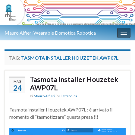
Mauro Alfieri Wearable Domotica Robotica
Attiv
TAG:
TASMOTA INSTALLER HOUZETEK AWP07L
Tasmota installer Houzetek
MAG
24
AWP07L
Di
Mauro Alfieri
in
Elettronica
Tasmota installer Houzetek AWP07L : è arrivato il
momento di “tasmotizzare” questa presa !!!