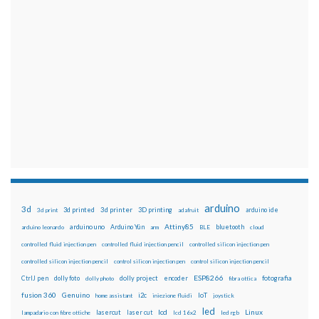
arduino
3d
3d printed
3d printer
3D printing
3d print
adafruit
arduino ide
Attiny85
arduino uno
Arduino Yún
bluetooth
arduino leonardo
arm
BLE
cloud
controlled fluid injection pen
controlled fluid injection pencil
controlled silicon injection pen
controlled silicon injection pencil
control silicon injection pen
control silicon injection pencil
ESP8266
dolly foto
dolly project
encoder
fotografia
CtrlJ pen
dolly photo
fibra ottica
fusion 360
Genuino
i2c
IoT
home assistant
iniezione fluidi
joystick
led
lcd
Linux
lasercut
laser cut
lampadario con fibre ottiche
lcd 16x2
led rgb