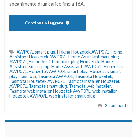
spegnimento di un carico fino a 16A.
Continua a leggere
AWP07L smart plug
,
Haking Houzetek AWP07L
,
Home
Assistant Houzetek AWP07L
,
Home Assistant mart plug
AWP07L
,
Home Assistant mart plug Houzetek
,
Home
Assistant smart plug
,
Home Assistant AWP07L
,
Houzetek
AWP07L
,
Houzetek AWP07L smart plug
,
Houzetek smart
plug
,
Tasmota
,
Tasmota AWP07L
,
Tasmota Houzetek
,
Tasmota Houzetek AWP07L
,
Tasmota installer Houzetek
AWP07L
,
Tasmota smart plug
,
Tasmota web installer
,
Tasmota web installer Houzetek AWP07L
,
web installer
Houzetek AWP07L
,
web installer smart plug
2 commenti
займы на карту срочно