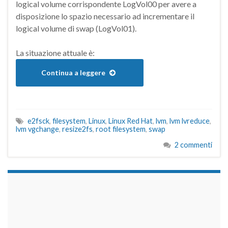
logical volume corrispondente LogVol00 per avere a
disposizione lo spazio necessario ad incrementare il
logical volume di swap (LogVol01).
La situazione attuale è:
Continua a leggere
e2fsck
,
filesystem
,
Linux
,
Linux Red Hat
,
lvm
,
lvm lvreduce
,
lvm vgchange
,
resize2fs
,
root filesystem
,
swap
2 commenti
займы на карту срочно