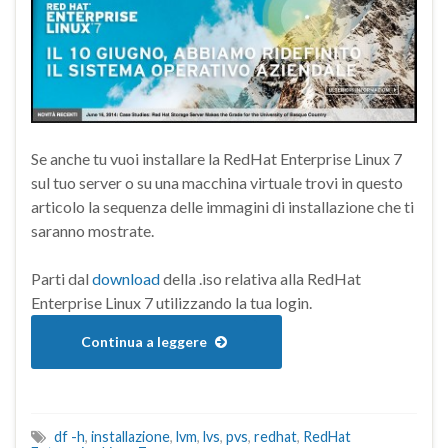
Se anche tu vuoi installare la RedHat Enterprise Linux 7
sul tuo server o su una macchina virtuale trovi in questo
articolo la sequenza delle immagini di installazione che ti
saranno mostrate.
Parti dal
download
della .iso relativa alla RedHat
Enterprise Linux 7 utilizzando la tua login.
Continua a leggere
df -h
,
installazione
,
lvm
,
lvs
,
pvs
,
redhat
,
RedHat