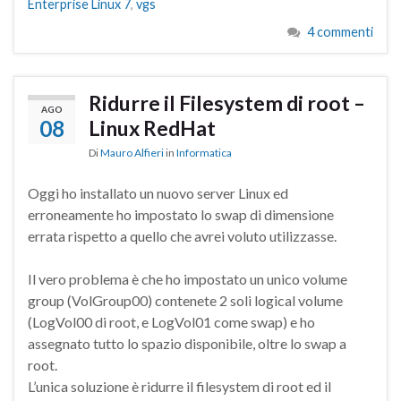
Enterprise Linux 7
,
vgs
4 commenti
Ridurre il Filesystem di root –
AGO
08
Linux RedHat
Di
Mauro Alfieri
in
Informatica
Oggi ho installato un nuovo server Linux ed
erroneamente ho impostato lo swap di dimensione
errata rispetto a quello che avrei voluto utilizzasse.
Il vero problema è che ho impostato un unico volume
group (VolGroup00) contenete 2 soli logical volume
(LogVol00 di root, e LogVol01 come swap) e ho
assegnato tutto lo spazio disponibile, oltre lo swap a
root.
L’unica soluzione è ridurre il filesystem di root ed il