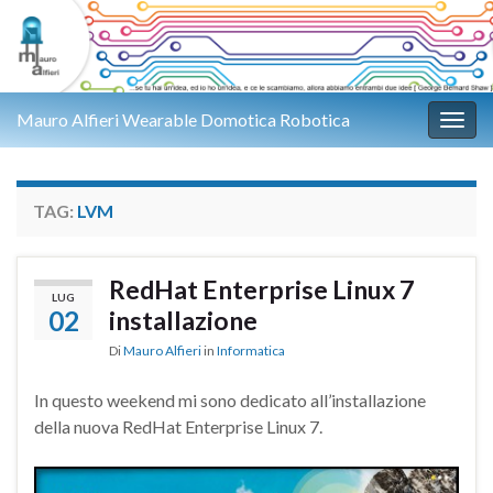
Mauro Alfieri Wearable Domotica Robotica
Attiv
TAG:
LVM
RedHat Enterprise Linux 7
LUG
02
installazione
Di
Mauro Alfieri
in
Informatica
In questo weekend mi sono dedicato all’installazione
della nuova RedHat Enterprise Linux 7.