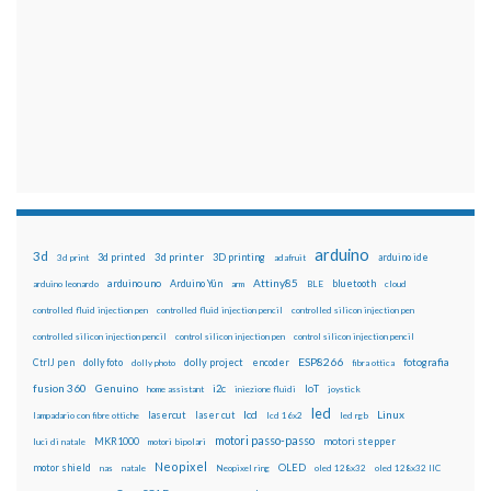
arduino
3d
3d printed
3d printer
3D printing
3d print
adafruit
arduino ide
Attiny85
arduino uno
Arduino Yún
bluetooth
arduino leonardo
arm
BLE
cloud
controlled fluid injection pen
controlled fluid injection pencil
controlled silicon injection pen
controlled silicon injection pencil
control silicon injection pen
control silicon injection pencil
ESP8266
dolly foto
dolly project
encoder
fotografia
CtrlJ pen
dolly photo
fibra ottica
fusion 360
Genuino
i2c
IoT
home assistant
iniezione fluidi
joystick
led
lcd
Linux
lasercut
laser cut
lampadario con fibre ottiche
lcd 16x2
led rgb
motori passo-passo
MKR1000
motori stepper
luci di natale
motori bipolari
Neopixel
motor shield
OLED
nas
natale
Neopixel ring
oled 128x32
oled 128x32 IIC