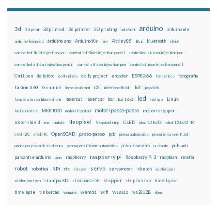
arduino
3d
3d printed
3d printer
3D printing
3d print
adafruit
arduino ide
Attiny85
arduino uno
Arduino Yún
bluetooth
arduino leonardo
arm
BLE
cloud
controlled fluid injection pen
controlled fluid injection pencil
controlled silicon injection pen
controlled silicon injection pencil
control silicon injection pen
control silicon injection pencil
ESP8266
dolly foto
dolly project
encoder
fotografia
CtrlJ pen
dolly photo
fibra ottica
fusion 360
Genuino
i2c
IoT
home assistant
iniezione fluidi
joystick
led
lcd
Linux
lasercut
laser cut
lampadario con fibre ottiche
lcd 16x2
led rgb
motori passo-passo
MKR1000
motori stepper
luci di natale
motori bipolari
Neopixel
motor shield
OLED
nas
natale
Neopixel ring
oled 128x32
oled 128x32 IIC
OpenSCAD
passo-passo
pcb
oled i2C
oled IIC
penna automatica
penna iniezione fluidi
potenziometro
pulsanti
penna per pasta di saldatura
penna per silicone automatica
pulsante
raspberry pi
pulsanti e arduino
raspberry
Raspberry Pi 3
raspbian
pwm
ricetta
robot
servo
RPi
robotica
rtc
servomotori
sketch
sd card
solder past
stampa 3D
stepper
stampante 3d
step to step
solder past pen
time-lapse
wemos
wifi
tinkercad
ws2812B
timelapse
wemake
WS2812
xbee