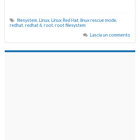
filesystem
,
Linux
,
Linux Red Hat
,
linux rescue mode
,
redhat
,
redhat 6
,
root
,
root filesystem
Lascia un commento
займы на карту срочно