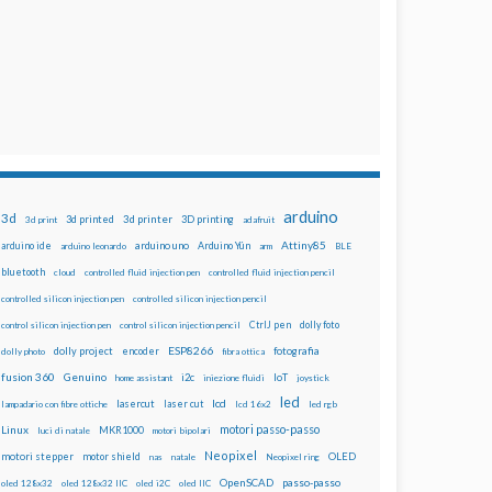
arduino
3d
3d printed
3d printer
3D printing
3d print
adafruit
Attiny85
arduino uno
Arduino Yún
arduino ide
arduino leonardo
arm
BLE
bluetooth
cloud
controlled fluid injection pen
controlled fluid injection pencil
controlled silicon injection pen
controlled silicon injection pencil
dolly foto
control silicon injection pen
control silicon injection pencil
CtrlJ pen
ESP8266
dolly project
encoder
fotografia
dolly photo
fibra ottica
fusion 360
Genuino
i2c
IoT
home assistant
iniezione fluidi
joystick
led
lcd
lasercut
laser cut
lampadario con fibre ottiche
lcd 16x2
led rgb
motori passo-passo
Linux
MKR1000
luci di natale
motori bipolari
Neopixel
motori stepper
motor shield
OLED
nas
natale
Neopixel ring
OpenSCAD
passo-passo
oled 128x32
oled 128x32 IIC
oled i2C
oled IIC