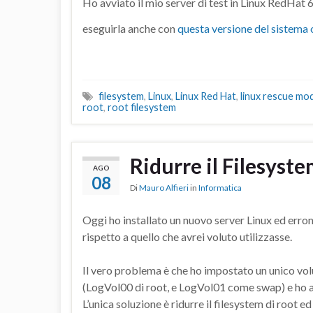
Ho avviato il mio server di test in Linux RedHat
eseguirla anche con
questa versione del sistema
filesystem
,
Linux
,
Linux Red Hat
,
linux rescue mo
root
,
root filesystem
Ridurre il Filesyst
AGO
08
Di
Mauro Alfieri
in
Informatica
Oggi ho installato un nuovo server Linux ed err
rispetto a quello che avrei voluto utilizzasse.
Il vero problema è che ho impostato un unico vo
(LogVol00 di root, e LogVol01 come swap) e ho as
L’unica soluzione è ridurre il filesystem di root 