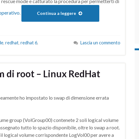
 6 rescue mode e catturato la procedura per permetterti di
 operativo
.
Continua a leggere
de
,
redhat
,
redhat 6
,
Lascia un commento
em di root – Linux RedHat
oneamente ho impostato lo swap di dimensione errata
lume group (VolGroup00) contenete 2 soli logical volume
segnato tutto lo spazio disponibile, oltre lo swap a root.
ed il logical volume corrispondente LogVol00 per avere a