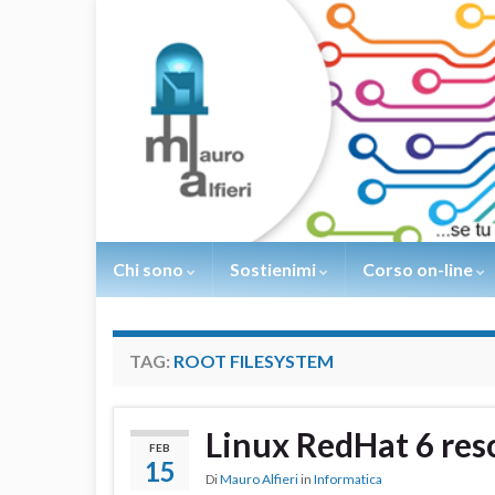
Chi sono
Sostienimi
Corso on-line
TAG:
ROOT FILESYSTEM
Linux RedHat 6 re
FEB
15
Di
Mauro Alfieri
in
Informatica