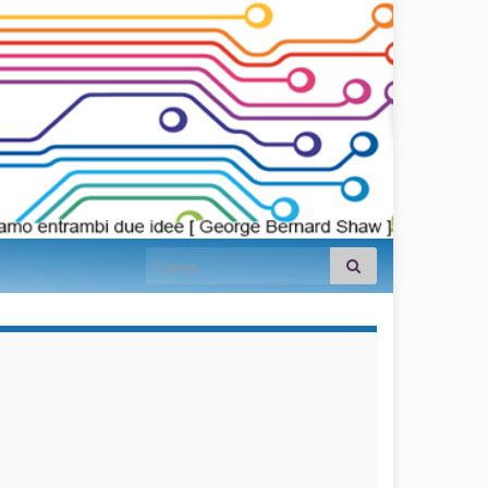
Search for:
займы на
карту срочно