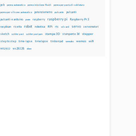
pcb
penna automatica
penna iniezione fluidi
penna per pasta di saldatura
potenziometro
pulsanti
penna per silicone automatica
pulsante
raspberry pi
pulsanti e arduino
raspberry
Raspberry Pi 3
pwm
robot
servo
RPi
raspbian
robotica
rtc
servomotori
ricetta
sd card
stampa 3D
stepper
sketch
stampante 3d
solder past
solder past pen
wemos
wifi
step to step
tinkercad
time-lapse
timelapse
wemake
ws2812B
WS2812
xbee