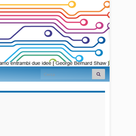
Search for:
займы на
карту срочно