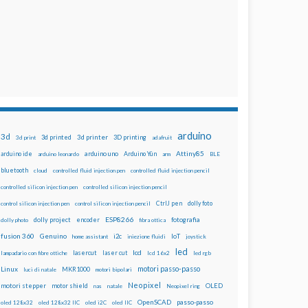
arduino
3d
3d printed
3d printer
3D printing
3d print
adafruit
Attiny85
arduino uno
Arduino Yún
arduino ide
arduino leonardo
arm
BLE
bluetooth
cloud
controlled fluid injection pen
controlled fluid injection pencil
controlled silicon injection pen
controlled silicon injection pencil
dolly foto
control silicon injection pen
control silicon injection pencil
CtrlJ pen
ESP8266
dolly project
encoder
fotografia
dolly photo
fibra ottica
fusion 360
Genuino
i2c
IoT
home assistant
iniezione fluidi
joystick
led
lcd
lasercut
laser cut
lampadario con fibre ottiche
lcd 16x2
led rgb
motori passo-passo
Linux
MKR1000
luci di natale
motori bipolari
Neopixel
motori stepper
motor shield
OLED
nas
natale
Neopixel ring
OpenSCAD
passo-passo
oled 128x32
oled 128x32 IIC
oled i2C
oled IIC