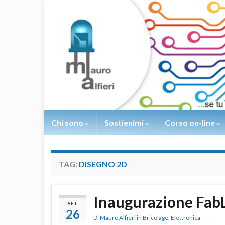
Chi sono
Sostienimi
Corso on-line
TAG:
DISEGNO 2D
Inaugurazione FabL
SET
26
Di
Mauro Alfieri
in
Bricolage
,
Elettronica