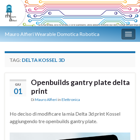
Mauro Alfieri Wearable Domotica Robotica
Attiv
TAG:
DELTA KOSSEL 3D
Openbuilds gantry plate delta
GIU
01
print
Di
Mauro Alfieri
in
Elettronica
Ho deciso di modificare la mia Delta 3d print Kossel
aggiungendo tre openbuilds gantry plate.