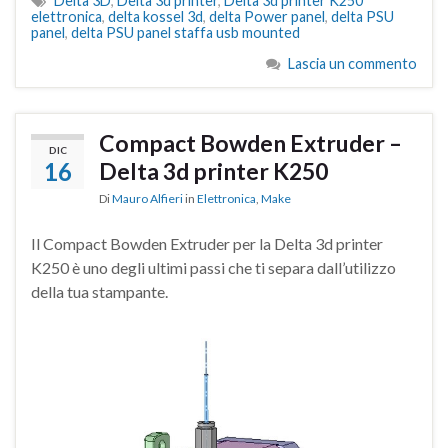
Delta 3D
,
Delta 3d printer
,
Delta 3d printer K250
elettronica
,
delta kossel 3d
,
delta Power panel
,
delta PSU
panel
,
delta PSU panel staffa usb mounted
Lascia un commento
Compact Bowden Extruder –
DIC
16
Delta 3d printer K250
Di
Mauro Alfieri
in
Elettronica
,
Make
Il Compact Bowden Extruder per la Delta 3d printer
K250 è uno degli ultimi passi che ti separa dall’utilizzo
della tua stampante.