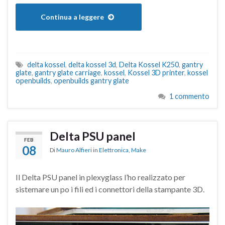
Continua a leggere
delta kossel
,
delta kossel 3d
,
Delta Kossel K250
,
gantry
glate
,
gantry glate carriage
,
kossel
,
Kossel 3D printer
,
kossel
openbuilds
,
openbuilds gantry glate
1 commento
Delta PSU panel
FEB
08
Di
Mauro Alfieri
in
Elettronica
,
Make
Il Delta PSU panel in plexyglass l’ho realizzato per
sistemare un po i fili ed i connettori della stampante 3D.