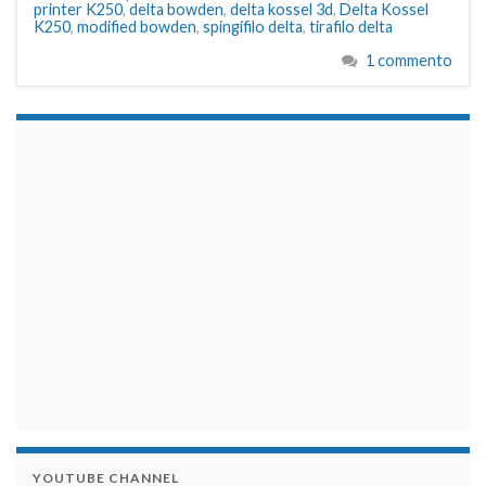
printer K250
,
delta bowden
,
delta kossel 3d
,
Delta Kossel
K250
,
modified bowden
,
spingifilo delta
,
tirafilo delta
1 commento
займы на карту срочно
YOUTUBE CHANNEL