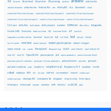
arduino
3d
3d printed
3d printer
3D printing
3d print
adafruit
arduino ide
Attiny85
arduino uno
Arduino Yún
bluetooth
arduino leonardo
arm
BLE
cloud
controlled fluid injection pen
controlled fluid injection pencil
controlled silicon injection pen
controlled silicon injection pencil
control silicon injection pen
control silicon injection pencil
ESP8266
dolly foto
dolly project
encoder
fotografia
CtrlJ pen
dolly photo
fibra ottica
fusion 360
Genuino
i2c
IoT
home assistant
iniezione fluidi
joystick
led
lcd
Linux
lasercut
laser cut
lampadario con fibre ottiche
lcd 16x2
led rgb
motori passo-passo
MKR1000
motori stepper
luci di natale
motori bipolari
Neopixel
motor shield
OLED
nas
natale
Neopixel ring
oled 128x32
oled 128x32 IIC
OpenSCAD
passo-passo
pcb
oled i2C
oled IIC
penna automatica
penna iniezione fluidi
potenziometro
pulsanti
penna per pasta di saldatura
penna per silicone automatica
pulsante
raspberry pi
pulsanti e arduino
raspberry
Raspberry Pi 3
raspbian
pwm
ricetta
robot
servo
RPi
robotica
rtc
servomotori
sketch
sd card
solder past
stampa 3D
stepper
stampante 3d
step to step
solder past pen
time-lapse
wemos
wifi
tinkercad
ws2812B
timelapse
wemake
WS2812
xbee
Il blog mauroalfieri.it ed i suoi contenuti sono distribuiti