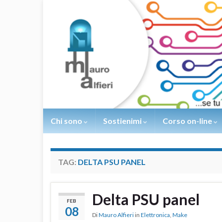
Chi sono
Sostienimi
Corso on-line
TAG:
DELTA PSU PANEL
Delta PSU panel
FEB
08
Di
Mauro Alfieri
in
Elettronica
,
Make