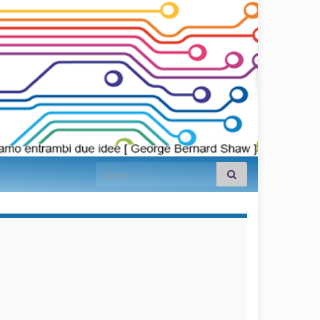
Search for:
займы на
карту срочно