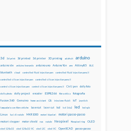
arduino
3d
3d printed
3d printer
3D printing
3d print
adafruit
Attiny85
arduino uno
Arduino Yún
arduino ide
arduino leonardo
arm
BLE
bluetooth
cloud
controlled fluid injection pen
controlled fluid injection pencil
controlled silicon injection pen
controlled silicon injection pencil
dolly foto
control silicon injection pen
control silicon injection pencil
CtrlJ pen
ESP8266
dolly project
encoder
fotografia
dolly photo
fibra ottica
fusion 360
Genuino
i2c
IoT
home assistant
iniezione fluidi
joystick
led
lcd
lasercut
laser cut
lampadario con fibre ottiche
lcd 16x2
led rgb
motori passo-passo
Linux
MKR1000
luci di natale
motori bipolari
Neopixel
motori stepper
motor shield
OLED
nas
natale
Neopixel ring
OpenSCAD
passo-passo
oled 128x32
oled 128x32 IIC
oled i2C
oled IIC