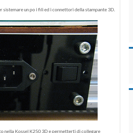
r sistemare un po i fili ed i connettori della stampante 3D.
to nella Kossel K250 3D e permetterti di collegare