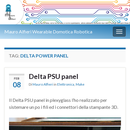
Mauro Alfieri Wearable Domotica Robotica
Attiv
TAG:
DELTA POWER PANEL
Delta PSU panel
FEB
08
Di
Mauro Alfieri
in
Elettronica
,
Make
Il Delta PSU panel in plexyglass l’ho realizzato per
sistemare un po i fili ed i connettori della stampante 3D.