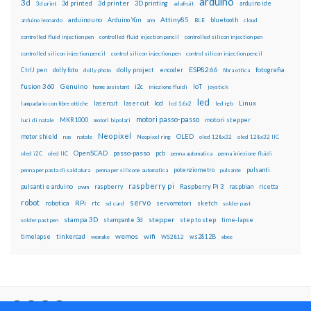
arduino
3d
3d printed
3d printer
3D printing
3d print
adafruit
arduino ide
Attiny85
arduino uno
Arduino Yún
bluetooth
arduino leonardo
arm
BLE
cloud
controlled fluid injection pen
controlled fluid injection pencil
controlled silicon injection pen
controlled silicon injection pencil
control silicon injection pen
control silicon injection pencil
ESP8266
dolly foto
dolly project
encoder
fotografia
CtrlJ pen
dolly photo
fibra ottica
fusion 360
Genuino
i2c
IoT
home assistant
iniezione fluidi
joystick
led
lcd
Linux
lasercut
laser cut
lampadario con fibre ottiche
lcd 16x2
led rgb
motori passo-passo
MKR1000
motori stepper
luci di natale
motori bipolari
Neopixel
motor shield
OLED
nas
natale
Neopixel ring
oled 128x32
oled 128x32 IIC
OpenSCAD
passo-passo
pcb
oled i2C
oled IIC
penna automatica
penna iniezione fluidi
potenziometro
pulsanti
penna per pasta di saldatura
penna per silicone automatica
pulsante
raspberry pi
pulsanti e arduino
raspberry
Raspberry Pi 3
raspbian
pwm
ricetta
robot
servo
RPi
robotica
rtc
servomotori
sketch
sd card
solder past
stampa 3D
stepper
stampante 3d
step to step
solder past pen
time-lapse
wemos
wifi
tinkercad
ws2812B
timelapse
wemake
WS2812
xbee
Il blog mauroalfieri.it ed i suoi contenuti sono distribuiti