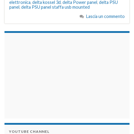
elettronica
,
delta kossel 3d
,
delta Power panel
,
delta PSU
panel
,
delta PSU panel staffa usb mounted
Lascia un commento
займы на карту срочно
YOUTUBE CHANNEL