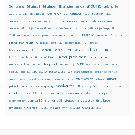
arduino
3d
3d printed
3d printer
3D printing
3d print
adafruit
arduino ide
Attiny85
arduino uno
Arduino Yún
bluetooth
arduino leonardo
arm
BLE
cloud
controlled fluid injection pen
controlled fluid injection pencil
controlled silicon injection pen
controlled silicon injection pencil
control silicon injection pen
control silicon injection pencil
ESP8266
dolly foto
dolly project
encoder
fotografia
CtrlJ pen
dolly photo
fibra ottica
fusion 360
Genuino
i2c
IoT
home assistant
iniezione fluidi
joystick
led
lcd
Linux
lasercut
laser cut
lampadario con fibre ottiche
lcd 16x2
led rgb
motori passo-passo
MKR1000
motori stepper
luci di natale
motori bipolari
Neopixel
motor shield
OLED
nas
natale
Neopixel ring
oled 128x32
oled 128x32 IIC
OpenSCAD
passo-passo
pcb
oled i2C
oled IIC
penna automatica
penna iniezione fluidi
potenziometro
pulsanti
penna per pasta di saldatura
penna per silicone automatica
pulsante
raspberry pi
pulsanti e arduino
raspberry
Raspberry Pi 3
raspbian
pwm
ricetta
robot
servo
RPi
robotica
rtc
servomotori
sketch
sd card
solder past
stampa 3D
stepper
stampante 3d
step to step
solder past pen
time-lapse
wemos
wifi
tinkercad
ws2812B
timelapse
wemake
WS2812
xbee