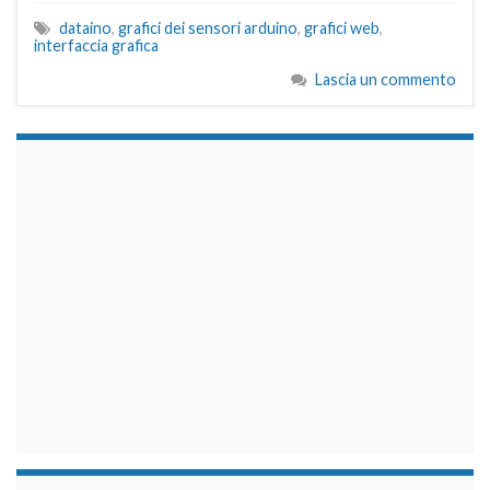
dataino
,
grafici dei sensori arduino
,
grafici web
,
interfaccia grafica
Lascia un commento
займы на карту срочно