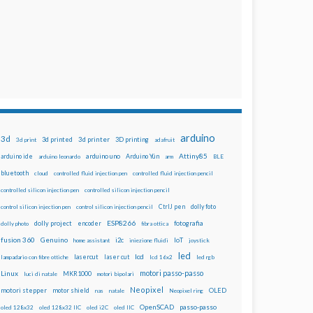
arduino
3d
3d printed
3d printer
3D printing
3d print
adafruit
Attiny85
arduino uno
Arduino Yún
arduino ide
arduino leonardo
arm
BLE
bluetooth
cloud
controlled fluid injection pen
controlled fluid injection pencil
controlled silicon injection pen
controlled silicon injection pencil
dolly foto
control silicon injection pen
control silicon injection pencil
CtrlJ pen
ESP8266
dolly project
encoder
fotografia
dolly photo
fibra ottica
fusion 360
Genuino
i2c
IoT
home assistant
iniezione fluidi
joystick
led
lcd
lasercut
laser cut
lampadario con fibre ottiche
lcd 16x2
led rgb
motori passo-passo
Linux
MKR1000
luci di natale
motori bipolari
Neopixel
motori stepper
motor shield
OLED
nas
natale
Neopixel ring
OpenSCAD
passo-passo
oled 128x32
oled 128x32 IIC
oled i2C
oled IIC