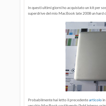
In questi ultimi giorni ho acquistato un kit per s
superdrive del mio MacBook late 2008 un hard d
Probabilmente hai letto il precedente
articolo
in
vecchio MacBook sostituendo l’hdd interno origina