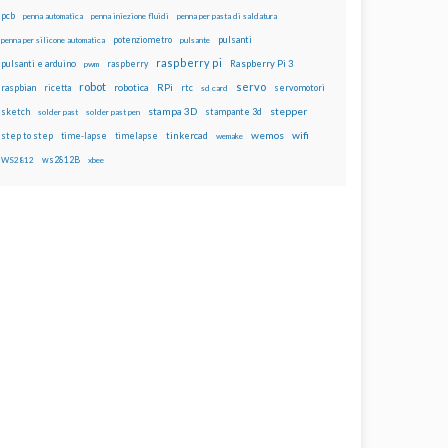
pcb
penna automatica
penna iniezione fluidi
penna per pasta di saldatura
potenziometro
pulsanti
penna per silicone automatica
pulsante
raspberry pi
pulsanti e arduino
raspberry
Raspberry Pi 3
pwm
robot
servo
RPi
raspbian
robotica
rtc
servomotori
ricetta
sd card
stampa 3D
stepper
sketch
stampante 3d
solder past
solder past pen
wemos
wifi
step to step
tinkercad
time-lapse
timelapse
wemake
ws2812B
WS2812
xbee