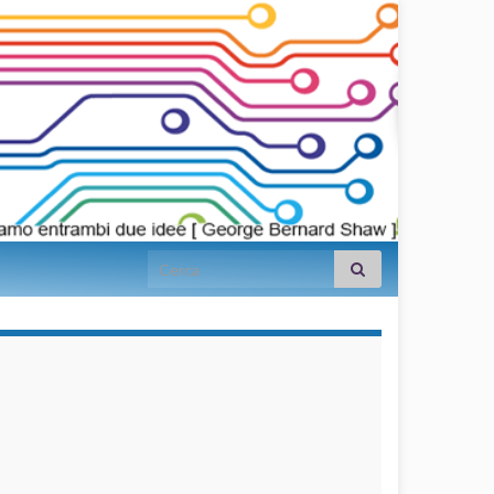
Search for:
займы на
карту срочно