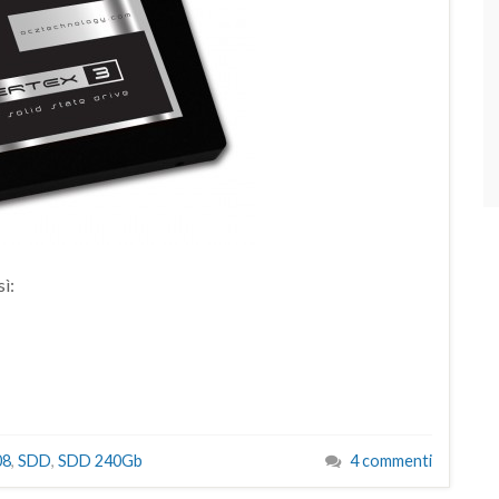
ì:
08
,
SDD
,
SDD 240Gb
4 commenti