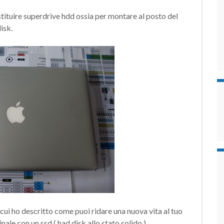
ostituire superdrive hdd ossia per montare al posto del
isk.
 cui ho descritto come puoi ridare una nuova vita al tuo
le con un ssd ( had disk allo stato solido ).