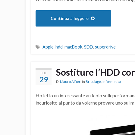
Continua a leggere
Apple
,
hdd
,
macBook
,
SDD
,
superdrive
Sostiture l’HDD c
FEB
29
Di
Mauro Alfieri
in
Bricolage
,
Informatica
Ho letto un interessante articolo sulleperformanc
incuriosito al punto da volerne provare uno sul