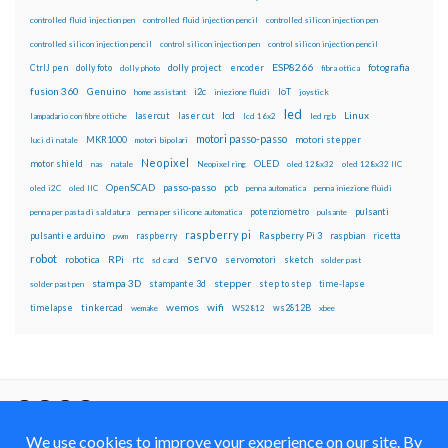
controlled fluid injection pen
controlled fluid injection pencil
controlled silicon injection pen
controlled silicon injection pencil
control silicon injection pen
control silicon injection pencil
ESP8266
dolly foto
dolly project
encoder
fotografia
CtrlJ pen
dolly photo
fibra ottica
fusion 360
Genuino
i2c
IoT
home assistant
iniezione fluidi
joystick
led
lcd
Linux
lasercut
laser cut
lampadario con fibre ottiche
lcd 16x2
led rgb
motori passo-passo
MKR1000
motori stepper
luci di natale
motori bipolari
Neopixel
motor shield
OLED
nas
natale
Neopixel ring
oled 128x32
oled 128x32 IIC
OpenSCAD
passo-passo
pcb
oled i2C
oled IIC
penna automatica
penna iniezione fluidi
potenziometro
pulsanti
penna per pasta di saldatura
penna per silicone automatica
pulsante
raspberry pi
pulsanti e arduino
raspberry
Raspberry Pi 3
raspbian
pwm
ricetta
robot
servo
RPi
robotica
rtc
servomotori
sketch
sd card
solder past
stampa 3D
stepper
stampante 3d
step to step
solder past pen
time-lapse
wemos
wifi
tinkercad
ws2812B
timelapse
wemake
WS2812
xbee
Il blog mauroalfieri.it ed i suoi contenuti sono distribuiti
con Licenza
Creative Commons Attribution Non commercial Share