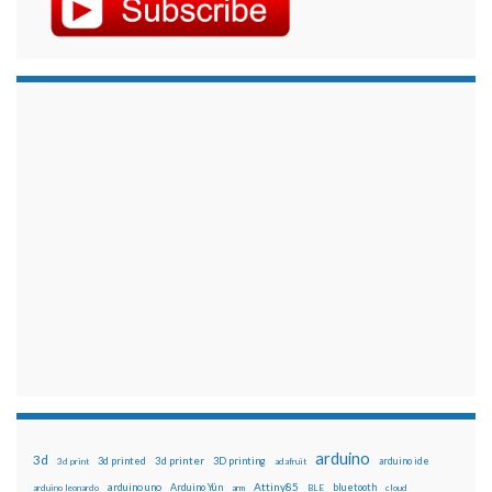
arduino
3d
3d printed
3d printer
3D printing
3d print
adafruit
arduino ide
Attiny85
arduino uno
Arduino Yún
bluetooth
arduino leonardo
arm
BLE
cloud