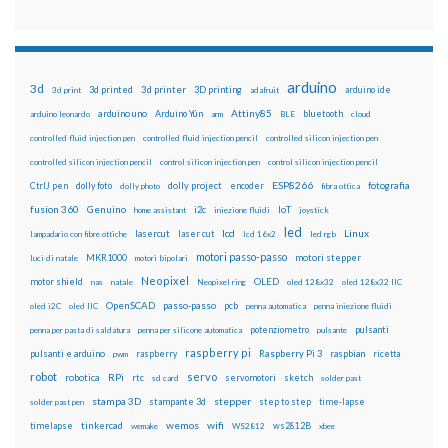
arduino
3d
3d printed
3d printer
3D printing
3d print
adafruit
arduino ide
Attiny85
arduino uno
Arduino Yún
bluetooth
arduino leonardo
arm
BLE
cloud
controlled fluid injection pen
controlled fluid injection pencil
controlled silicon injection pen
controlled silicon injection pencil
control silicon injection pen
control silicon injection pencil
ESP8266
dolly foto
dolly project
encoder
fotografia
CtrlJ pen
dolly photo
fibra ottica
fusion 360
Genuino
i2c
IoT
home assistant
iniezione fluidi
joystick
led
lcd
Linux
lasercut
laser cut
lampadario con fibre ottiche
lcd 16x2
led rgb
motori passo-passo
MKR1000
motori stepper
luci di natale
motori bipolari
Neopixel
motor shield
OLED
nas
natale
Neopixel ring
oled 128x32
oled 128x32 IIC
OpenSCAD
passo-passo
pcb
oled i2C
oled IIC
penna automatica
penna iniezione fluidi
potenziometro
pulsanti
penna per pasta di saldatura
penna per silicone automatica
pulsante
raspberry pi
pulsanti e arduino
raspberry
Raspberry Pi 3
raspbian
pwm
ricetta
robot
servo
RPi
robotica
rtc
servomotori
sketch
sd card
solder past
stampa 3D
stepper
stampante 3d
step to step
solder past pen
time-lapse
wemos
wifi
tinkercad
ws2812B
timelapse
wemake
WS2812
xbee