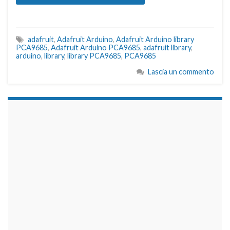
adafruit
,
Adafruit Arduino
,
Adafruit Arduino library
PCA9685
,
Adafruit Arduino PCA9685
,
adafruit library
,
arduino
,
library
,
library PCA9685
,
PCA9685
Lascia un commento
займы на карту срочно