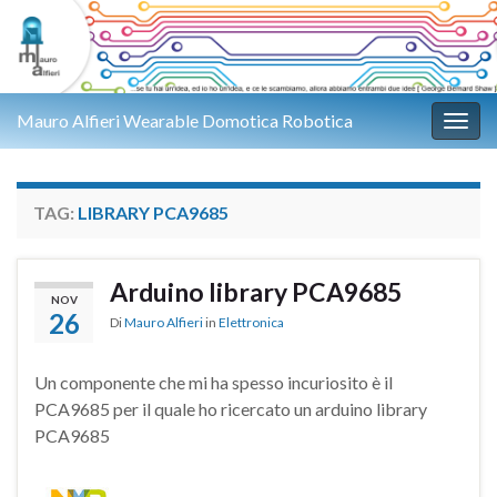
Mauro Alfieri Wearable Domotica Robotica
Attiv
TAG:
LIBRARY PCA9685
Arduino library PCA9685
NOV
26
Di
Mauro Alfieri
in
Elettronica
Un componente che mi ha spesso incuriosito è il
PCA9685 per il quale ho ricercato un arduino library
PCA9685