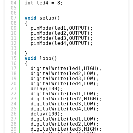
04
int
led4 = 8;
05
06
07
void
setup() 
08
{
09
pinMode(led1,OUTPUT);
10
pinMode(led2,OUTPUT);
11
pinMode(led3,OUTPUT);
12
pinMode(led4,OUTPUT);
13
14
}
15
void
loop()
16
{
17
digitalWrite(led1,HIGH);
18
digitalWrite(led2,LOW);
19
digitalWrite(led3,LOW);
20
digitalWrite(led4,LOW);
21
delay(100);
22
digitalWrite(led1,LOW);
23
digitalWrite(led2,HIGH);
24
digitalWrite(led3,LOW);
25
digitalWrite(led4,LOW);
26
delay(100);
27
digitalWrite(led1,LOW);
28
digitalWrite(led2,LOW);
29
digitalWrite(led3,HIGH);