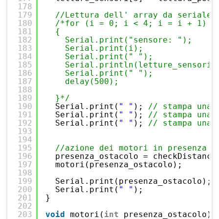
178
179
//Lettura dell' array da seriale.
180
/*for (i = 0; i < 4; i = i + 1)
181
{  
182
Serial.print("sensore: ");
183
Serial.print(i);
184
Serial.print(" ");
185
Serial.println(letture_sensori[
186
Serial.print(" ");
187
delay(500);
188
189
}*/
190
Serial.print(
" "
); 
// stampa una 
191
Serial.print(
" "
); 
// stampa una 
192
Serial.print(
" "
); 
// stampa una 
193
194
195
//azione dei motori in presenza d
196
presenza_ostacolo = checkDistance
197
motori(presenza_ostacolo);       
198
199
Serial.print(presenza_ostacolo); 
200
Serial.print(
" "
);               
201
}
202
203
void
motori(
int
presenza_ostacolo)