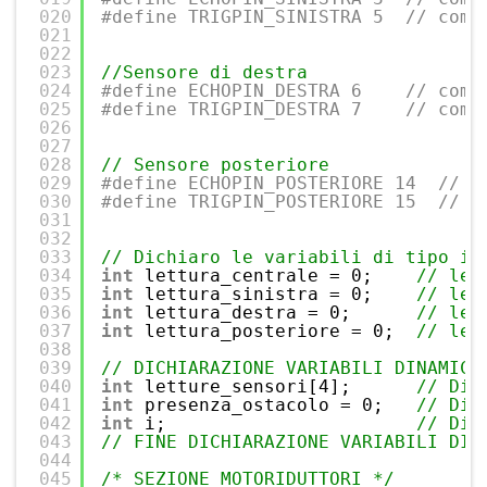
020
#define TRIGPIN_SINISTRA 5  // come
021
022
023
//Sensore di destra
024
#define ECHOPIN_DESTRA 6    // come
025
#define TRIGPIN_DESTRA 7    // come
026
027
028
// Sensore posteriore
029
#define ECHOPIN_POSTERIORE 14  // i
030
#define TRIGPIN_POSTERIORE 15  // i
031
032
033
// Dichiaro le variabili di tipo in
034
int
lettura_centrale = 0;    
// let
035
int
lettura_sinistra = 0;    
// let
036
int
lettura_destra = 0;      
// let
037
int
lettura_posteriore = 0;  
// let
038
039
// DICHIARAZIONE VARIABILI DINAMICH
040
int
letture_sensori[4];      
// Dic
041
int
presenza_ostacolo = 0;   
// Dic
042
int
i;                       
// Dic
043
// FINE DICHIARAZIONE VARIABILI DIN
044
045
/* SEZIONE MOTORIDUTTORI */