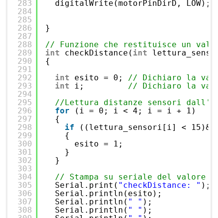
283
digitalWrite(motorPinDirD, LOW); 
284
285
286
}
287
288
// Funzione che restituisce un valo
289
int
checkDistance(
int
lettura_senso
290
{
291
292
int
esito = 0; 
// Dichiaro la var
293
int
i;         
// Dichiaro la var
294
295
//Lettura distanze sensori dall' 
296
for
(i = 0; i < 4; i = i + 1)
297
{  
298
if
((lettura_sensori[i] < 15)&&
299
{ 
300
esito = 1; 
301
}
302
}
303
304
// Stampa su seriale del valore d
305
Serial.print(
"checkDistance: "
);
306
Serial.println(esito);
307
Serial.println(
" "
);
308
Serial.println(
" "
);