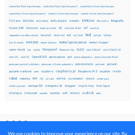
controlled fluid injection pen
controlled fluid injection pencil
controlled silicon injection pen
controlled silicon injection pencil
control silicon injection pen
control silicon injection pencil
ESP8266
dolly foto
dolly project
encoder
fotografia
CtrlJ pen
dolly photo
fibra ottica
fusion 360
Genuino
i2c
IoT
home assistant
iniezione fluidi
joystick
led
lcd
Linux
lasercut
laser cut
lampadario con fibre ottiche
lcd 16x2
led rgb
motori passo-passo
MKR1000
motori stepper
luci di natale
motori bipolari
Neopixel
motor shield
OLED
nas
natale
Neopixel ring
oled 128x32
oled 128x32 IIC
OpenSCAD
passo-passo
pcb
oled i2C
oled IIC
penna automatica
penna iniezione fluidi
potenziometro
pulsanti
penna per pasta di saldatura
penna per silicone automatica
pulsante
raspberry pi
pulsanti e arduino
raspberry
Raspberry Pi 3
raspbian
pwm
ricetta
robot
servo
RPi
robotica
rtc
servomotori
sketch
sd card
solder past
stampa 3D
stepper
stampante 3d
step to step
solder past pen
time-lapse
wemos
wifi
tinkercad
ws2812B
timelapse
wemake
WS2812
xbee
Il blog mauroalfieri.it ed i suoi contenuti sono distribuiti
con Licenza
Creative Commons Attribution Non commercial Share