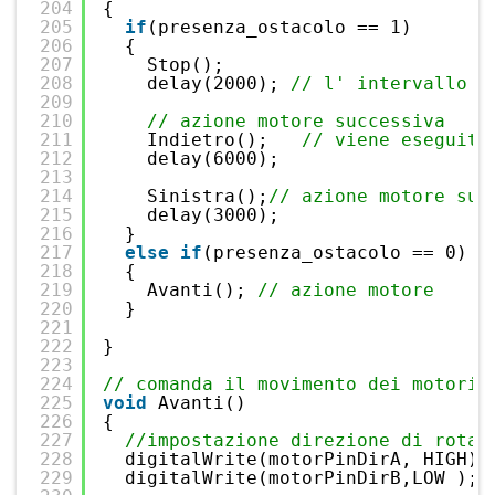
204
{
205
if
(presenza_ostacolo == 1)
206
{
207
Stop();
208
delay(2000); 
// l' intervallo d
209
210
// azione motore successiva
211
Indietro();   
// viene eseguita
212
delay(6000);
213
214
Sinistra();
// azione motore suc
215
delay(3000);
216
}
217
else
if
(presenza_ostacolo == 0)
218
{
219
Avanti(); 
// azione motore
220
}
221
222
}
223
224
// comanda il movimento dei motori 
225
void
Avanti()
226
{
227
//impostazione direzione di rotaz
228
digitalWrite(motorPinDirA, HIGH);
229
digitalWrite(motorPinDirB,LOW ); 