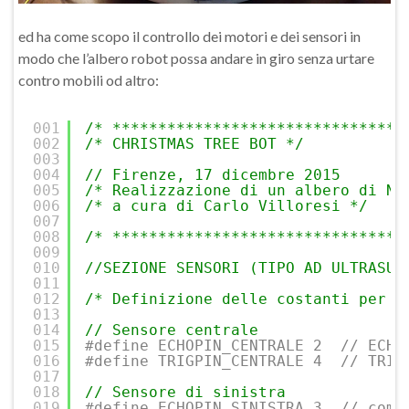
ed ha come scopo il controllo dei motori e dei sensori in
modo che l’albero robot possa andare in giro senza urtare
contro mobili od altro:
001
/* ********************************
002
/* CHRISTMAS TREE BOT */
003
004
// Firenze, 17 dicembre 2015
005
/* Realizzazione di un albero di Na
006
/* a cura di Carlo Villoresi */
007
008
/* ********************************
009
010
//SEZIONE SENSORI (TIPO AD ULTRASUO
011
012
/* Definizione delle costanti per i
013
014
// Sensore centrale 
015
#define ECHOPIN_CENTRALE 2  // ECHO
016
#define TRIGPIN_CENTRALE 4  // TRIG
017
018
// Sensore di sinistra
019
#define ECHOPIN_SINISTRA 3  // come