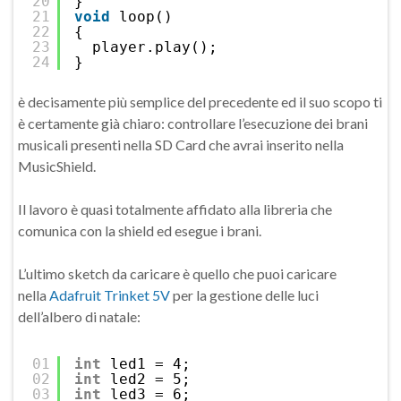
20
}
21
void
loop()
22
{
23
player.play();
24
}
è decisamente più semplice del precedente ed il suo scopo ti
è certamente già chiaro: controllare l’esecuzione dei brani
musicali presenti nella SD Card che avrai inserito nella
MusicShield.
Il lavoro è quasi totalmente affidato alla libreria che
comunica con la shield ed esegue i brani.
L’ultimo sketch da caricare è quello che puoi caricare
nella
Adafruit Trinket 5V
per la gestione delle luci
dell’albero di natale:
01
int
led1 = 4;
02
int
led2 = 5;
03
int
led3 = 6;