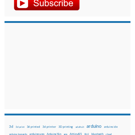
arduino
3d
3d printed
3d printer
3D printing
3d print
adafruit
arduino ide
Attiny85
arduino uno
Arduino Yún
bluetooth
arduino leonardo
arm
BLE
cloud