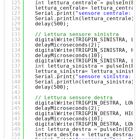
125
int
lettura_centrale = pulseIn(EC
126
lettura_centrale= lettura_central
127
Serial.print(
"sensore centrale: "
128
Serial.println(lettura_centrale);
129
delay(500);                      
130
131
// Lettura sensore sinistra
132
digitalWrite(TRIGPIN_SINISTRA, LO
133
delayMicroseconds(2);
134
digitalWrite(TRIGPIN_SINISTRA, HI
135
delayMicroseconds(10);
136
digitalWrite(TRIGPIN_SINISTRA, LO
137
int
lettura_sinistra = pulseIn(EC
138
lettura_sinistra= lettura_sinistr
139
Serial.print(
"sensore sinistra: "
140
Serial.println(lettura_sinistra);
141
delay(500);                    
142
143
// Lettura sensore destra
144
digitalWrite(TRIGPIN_DESTRA, LOW)
145
delayMicroseconds(2);
146
digitalWrite(TRIGPIN_DESTRA, HIGH
147
delayMicroseconds(10);
148
digitalWrite(TRIGPIN_DESTRA, LOW)
149
int
lettura_destra = pulseIn(ECHO
150
lettura_destra = lettura_destra/5