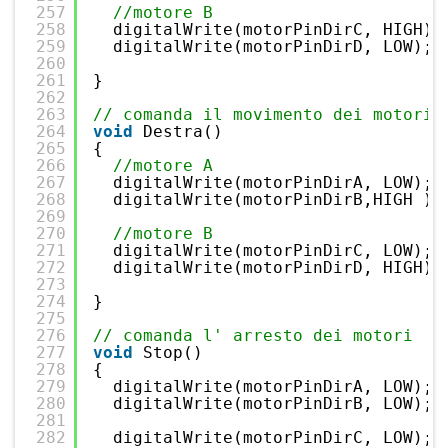
257
//motore B
258
digitalWrite(motorPinDirC, HIGH);
259
digitalWrite(motorPinDirD, LOW); 
260
261
}
262
263
// comanda il movimento dei motori 
264
void
Destra()
265
{
266
//motore A 
267
digitalWrite(motorPinDirA, LOW); 
268
digitalWrite(motorPinDirB,HIGH );
269
270
//motore B
271
digitalWrite(motorPinDirC, LOW); 
272
digitalWrite(motorPinDirD, HIGH);
273
274
}
275
276
// comanda l' arresto dei motori
277
void
Stop()
278
{
279
digitalWrite(motorPinDirA, LOW); 
280
digitalWrite(motorPinDirB, LOW); 
281
282
digitalWrite(motorPinDirC, LOW); 