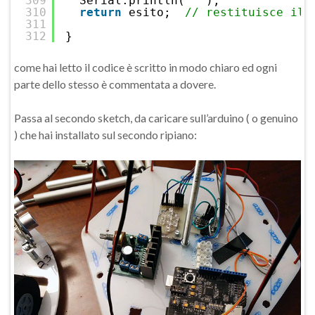
309
Serial.println(
" "
);
310
return
esito;  
// restituisce il 
311
312
}
come hai letto il codice è scritto in modo chiaro ed ogni
parte dello stesso è commentata a dovere.
Passa al secondo sketch, da caricare sull’arduino ( o genuino
) che hai installato sul secondo ripiano: