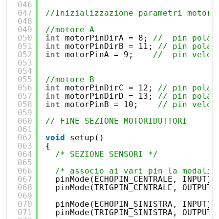
046
047
//Inizializzazione parametri motori
048
049
//motore A
050
int
motorPinDirA = 8; 
//  pin polar
051
int
motorPinDirB = 11; 
// pin polar
052
int
motorPinA = 9;    
//  pin veloc
053
054
055
//motore B
056
int
motorPinDirC = 12; 
// pin polar
057
int
motorPinDirD = 13; 
// pin polar
058
int
motorPinB = 10;    
// pin veloc
059
060
// FINE SEZIONE MOTORIDUTTORI 
061
062
void
setup()
063
{
064
/* SEZIONE SENSORI */
065
066
/* associo ai vari pin la modalit
067
pinMode(ECHOPIN_CENTRALE, INPUT);
068
pinMode(TRIGPIN_CENTRALE, OUTPUT)
069
070
pinMode(ECHOPIN_SINISTRA, INPUT);
071
pinMode(TRIGPIN_SINISTRA, OUTPUT)