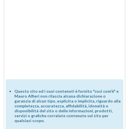
Questo sito ed i suoi contenuti è fornito "così com'è" e
Mauro Alfieri non rilascia alcuna dichiarazione o
garanzia di alcun tipo, esplicita o implicita, riguardo alla
completezza, accuratezza, affidabilità, idoneità o
disponibilità del sito o delle informazioni, prodotti,
servizi o grafiche correlate contenute sul sito per
qualsiasi scopo.