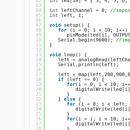
02
int
led[10] = { 3, 4, 5, 6,
03
04
int
leftChannel = 0; 
//impo
05
int
left, i;
06
07
void
setup() {
08
for
(i = 0; i < 10; i++)
09
pinMode(led[i], OUTPU
10
Serial.begin(9600); 
//im
11
}
12
13
void
loop() {
14
left = analogRead(leftCh
15
Serial.println(left);
16
17
left = map(left,200,900,
18
if
(left == 0) {
19
for
(i = 0; i < 10; i+
20
digitalWrite(led[i
21
}
22
} 
else
{
23
for
(i = 0; i < left;
24
digitalWrite(led[i
25
}
26
for
(i = i; i < 10; i+
27
digitalWrite(led[i
28
}