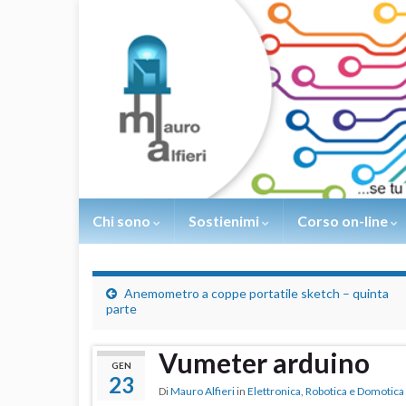
Chi sono
Sostienimi
Corso on-line
Anemometro a coppe portatile sketch – quinta
parte
Vumeter arduino
GEN
23
Di
Mauro Alfieri
in
Elettronica
,
Robotica e Domotica