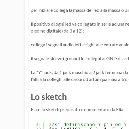
per iniziare collega la massa dei led alla massa o p
il positivo di ogni led va collegato in serie ad una
piedino digitale (da 3 a 12);
collega i segnali audio left e right alle entrate ana
il segnale sleeve (ground) lo colleghi al GND di ard
La “Y” jack, da 1 jack maschio a 2 jack femmina da 
l’altra la colleghi alle casse od ad un qualsiasi altr
Lo sketch
Ecco lo sketch preparato e commentato da Elia:
01
//si definiscono i pin ed i