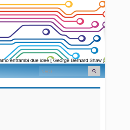
Search for:
займы на
карту срочно