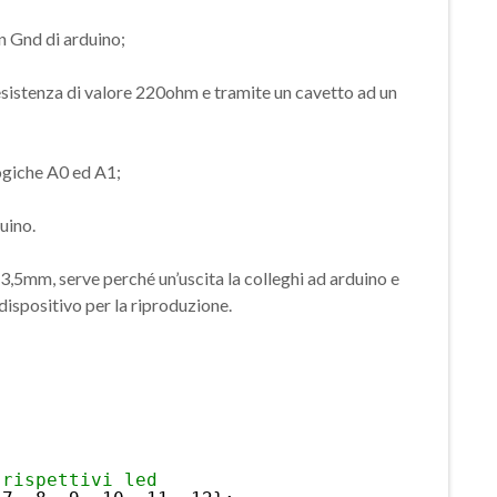
in Gnd di arduino;
 resistenza di valore 220ohm e tramite un cavetto ad un
logiche A0 ed A1;
uino.
3,5mm, serve perché un’uscita la colleghi ad arduino e
o dispositivo per la riproduzione.
 rispettivi led