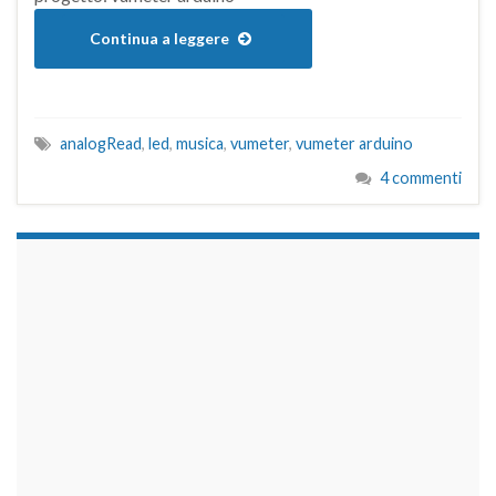
Continua a leggere
analogRead
,
led
,
musica
,
vumeter
,
vumeter arduino
4 commenti
займы на карту срочно