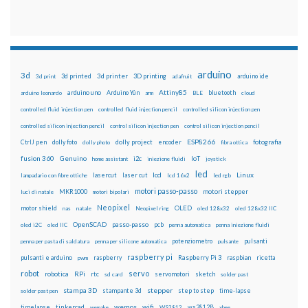
arduino
3d
3d printed
3d printer
3D printing
3d print
adafruit
arduino ide
Attiny85
arduino uno
Arduino Yún
bluetooth
arduino leonardo
arm
BLE
cloud
controlled fluid injection pen
controlled fluid injection pencil
controlled silicon injection pen
controlled silicon injection pencil
control silicon injection pen
control silicon injection pencil
ESP8266
dolly foto
dolly project
encoder
fotografia
CtrlJ pen
dolly photo
fibra ottica
fusion 360
Genuino
i2c
IoT
home assistant
iniezione fluidi
joystick
led
lcd
Linux
lasercut
laser cut
lampadario con fibre ottiche
lcd 16x2
led rgb
motori passo-passo
MKR1000
motori stepper
luci di natale
motori bipolari
Neopixel
motor shield
OLED
nas
natale
Neopixel ring
oled 128x32
oled 128x32 IIC
OpenSCAD
passo-passo
pcb
oled i2C
oled IIC
penna automatica
penna iniezione fluidi
potenziometro
pulsanti
penna per pasta di saldatura
penna per silicone automatica
pulsante
raspberry pi
pulsanti e arduino
raspberry
Raspberry Pi 3
raspbian
pwm
ricetta
robot
servo
RPi
robotica
rtc
servomotori
sketch
sd card
solder past
stampa 3D
stepper
stampante 3d
step to step
solder past pen
time-lapse
wemos
wifi
tinkercad
ws2812B
timelapse
wemake
WS2812
xbee