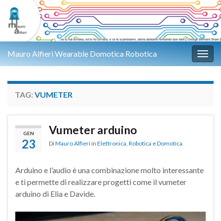
Mauro Alfieri Wearable Domotica Robotica
Attiv
TAG:
VUMETER
Vumeter arduino
GEN
23
Di
Mauro Alfieri
in
Elettronica
,
Robotica e Domotica
Arduino e l’audio è una combinazione molto interessante
e ti permette di realizzare progetti come il vumeter
arduino di Elia e Davide.