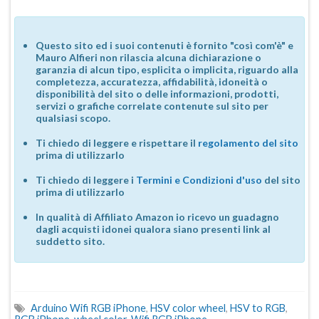
Questo sito ed i suoi contenuti è fornito "così com'è" e
Mauro Alfieri non rilascia alcuna dichiarazione o
garanzia di alcun tipo, esplicita o implicita, riguardo alla
completezza, accuratezza, affidabilità, idoneità o
disponibilità del sito o delle informazioni, prodotti,
servizi o grafiche correlate contenute sul sito per
qualsiasi scopo.
Ti chiedo di leggere e rispettare il
regolamento del sito
prima di utilizzarlo
Ti chiedo di leggere i
Termini e Condizioni d'uso
del sito
prima di utilizzarlo
In qualità di Affiliato Amazon io ricevo un guadagno
dagli acquisti idonei qualora siano presenti link al
suddetto sito.
Arduino Wifi RGB iPhone
,
HSV color wheel
,
HSV to RGB
,