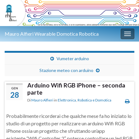
Mauro Alfieri Wearable Domotica Robotica
Attiv
Vumeter arduino
Stazione meteo con arduino
Arduino Wifi RGB iPhone – seconda
GEN
parte
28
Di
Mauro Alfieri
in
Elettronica
,
Robotica e Domotica
Probabilmente ricorderai che qualche mese fa ho iniziato lo
studio di un progetto per realizzare un arduino Wifi RGB
iPhone ossia un progetto che sfruttando un’app
esistente “Wifi Controller 2″ potesse controllare un led RGB