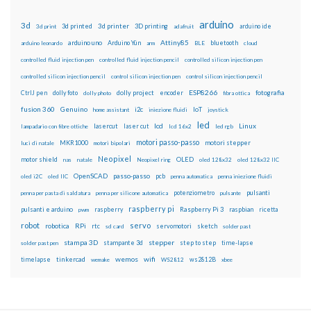
arduino
3d
3d printed
3d printer
3D printing
3d print
adafruit
arduino ide
Attiny85
arduino uno
Arduino Yún
bluetooth
arduino leonardo
arm
BLE
cloud
controlled fluid injection pen
controlled fluid injection pencil
controlled silicon injection pen
controlled silicon injection pencil
control silicon injection pen
control silicon injection pencil
ESP8266
dolly foto
dolly project
encoder
fotografia
CtrlJ pen
dolly photo
fibra ottica
fusion 360
Genuino
i2c
IoT
home assistant
iniezione fluidi
joystick
led
lcd
Linux
lasercut
laser cut
lampadario con fibre ottiche
lcd 16x2
led rgb
motori passo-passo
MKR1000
motori stepper
luci di natale
motori bipolari
Neopixel
motor shield
OLED
nas
natale
Neopixel ring
oled 128x32
oled 128x32 IIC
OpenSCAD
passo-passo
pcb
oled i2C
oled IIC
penna automatica
penna iniezione fluidi
potenziometro
pulsanti
penna per pasta di saldatura
penna per silicone automatica
pulsante
raspberry pi
pulsanti e arduino
raspberry
Raspberry Pi 3
raspbian
pwm
ricetta
robot
servo
RPi
robotica
rtc
servomotori
sketch
sd card
solder past
stampa 3D
stepper
stampante 3d
step to step
solder past pen
time-lapse
wemos
wifi
tinkercad
ws2812B
timelapse
wemake
WS2812
xbee