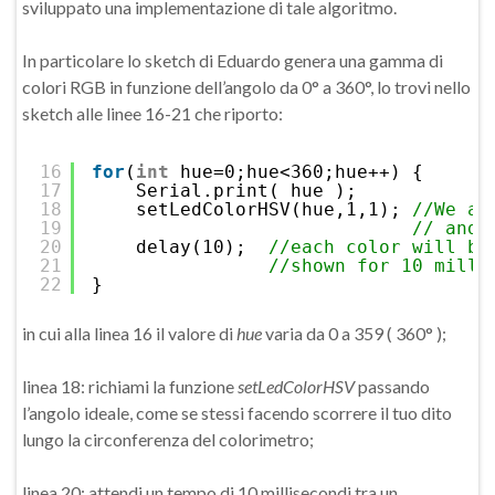
sviluppato una implementazione di tale algoritmo.
In particolare lo sketch di Eduardo genera una gamma di
colori RGB in funzione dell’angolo da 0° a 360°, lo trovi nello
sketch alle linee 16-21 che riporto:
16
for
(
int
hue=0;hue<360;hue++) {
17
Serial.print( hue );
18
setLedColorHSV(hue,1,1); 
//We ar
19
// and 
20
delay(10);  
//each color will be
21
//shown for 10 milli
22
}
in cui alla linea 16 il valore di
hue
varia da 0 a 359 ( 360° );
linea 18: richiami la funzione
setLedColorHSV
passando
l’angolo ideale, come se stessi facendo scorrere il tuo dito
lungo la circonferenza del colorimetro;
linea 20: attendi un tempo di 10 millisecondi tra un