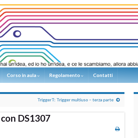
Corso in aula
Regolamento
Contatti
TriggerT: Trigger multiuso – terza parte
d con DS1307