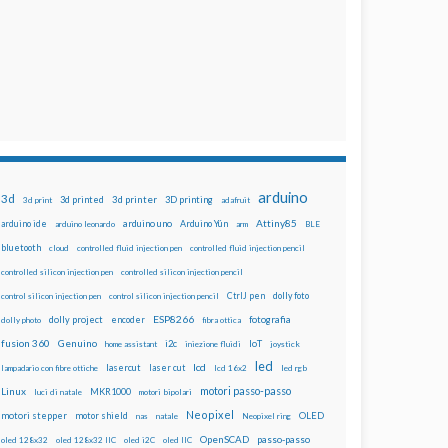
arduino
3d
3d printed
3d printer
3D printing
3d print
adafruit
Attiny85
arduino uno
Arduino Yún
arduino ide
arduino leonardo
arm
BLE
bluetooth
cloud
controlled fluid injection pen
controlled fluid injection pencil
controlled silicon injection pen
controlled silicon injection pencil
dolly foto
control silicon injection pen
control silicon injection pencil
CtrlJ pen
ESP8266
dolly project
encoder
fotografia
dolly photo
fibra ottica
fusion 360
Genuino
i2c
IoT
home assistant
iniezione fluidi
joystick
led
lcd
lasercut
laser cut
lampadario con fibre ottiche
lcd 16x2
led rgb
motori passo-passo
Linux
MKR1000
luci di natale
motori bipolari
Neopixel
motori stepper
motor shield
OLED
nas
natale
Neopixel ring
OpenSCAD
passo-passo
oled 128x32
oled 128x32 IIC
oled i2C
oled IIC