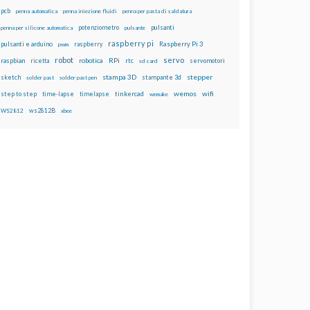
pcb
penna automatica
penna iniezione fluidi
penna per pasta di saldatura
potenziometro
pulsanti
penna per silicone automatica
pulsante
raspberry pi
pulsanti e arduino
raspberry
Raspberry Pi 3
pwm
robot
servo
RPi
raspbian
robotica
rtc
servomotori
ricetta
sd card
stampa 3D
stepper
sketch
stampante 3d
solder past
solder past pen
wemos
wifi
step to step
tinkercad
time-lapse
timelapse
wemake
ws2812B
WS2812
xbee