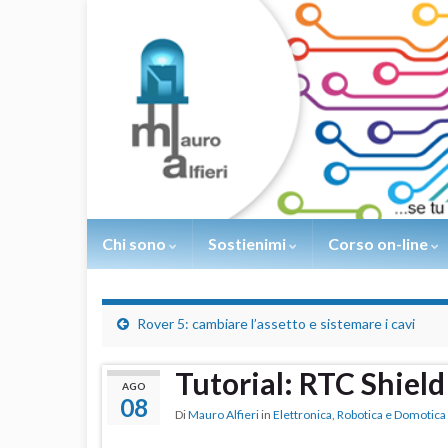
Chi sono
Sostienimi
Corso on-line
Rover 5: cambiare l’assetto e sistemare i cavi
Tutorial: RTC Shiel
AGO
08
Di
Mauro Alfieri
in
Elettronica
,
Robotica e Domotica