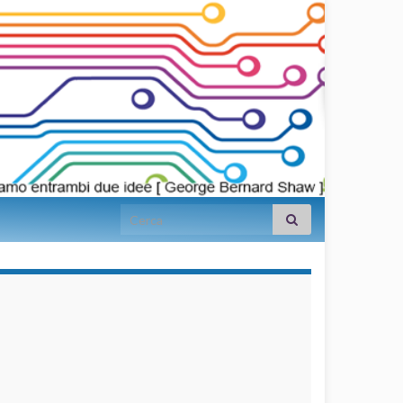
Search for:
займы на
карту срочно