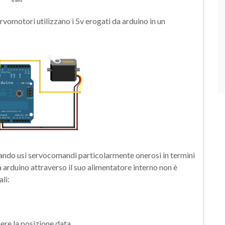
rvomotori utilizzano i 5v erogati da arduino in un
uando usi servocomandi particolarmente onerosi in termini
 arduino attraverso il suo alimentatore interno non è
li:
ere la posizione data