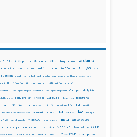
arduino
3d
3d printed
3d printer
3D printing
3d print
adafruit
Attiny85
arduino uno
Arduino Yún
arduino ide
arduino leonardo
arm
BLE
bluetooth
cloud
controlled fluid injection pen
controlled fluid injection pencil
controlled silicon injection pen
controlled silicon injection pencil
dolly foto
control silicon injection pen
control silicon injection pencil
CtrlJ pen
ESP8266
dolly project
encoder
fotografia
dolly photo
fibra ottica
fusion 360
Genuino
i2c
IoT
home assistant
iniezione fluidi
joystick
led
lcd
lasercut
laser cut
lampadario con fibre ottiche
lcd 16x2
led rgb
motori passo-passo
Linux
MKR1000
luci di natale
motori bipolari
Neopixel
motori stepper
motor shield
OLED
nas
natale
Neopixel ring
OpenSCAD
passo-passo
oled 128x32
oled 128x32 IIC
oled i2C
oled IIC