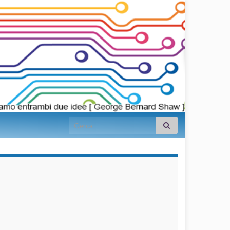
Search for:
займы на
карту срочно