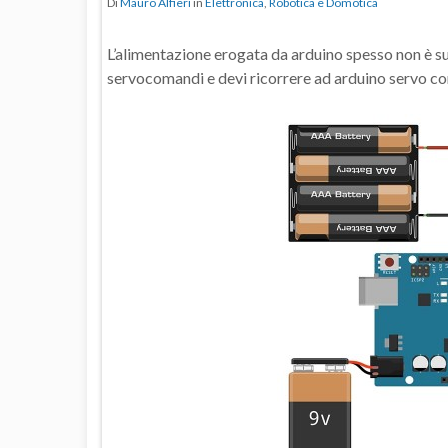
Di
Mauro Alfieri
in
Elettronica
,
Robotica e Domotica
L’alimentazione erogata da arduino spesso non è suf
servocomandi e devi ricorrere ad arduino servo co