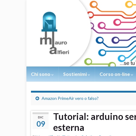
Chi sono
Sostienimi
Corso on-line
Amazon PrimeAir vero o falso?
Tutorial: arduino s
DIC
09
esterna