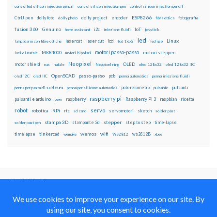
controlled silicon injection pencil
control silicon injection pen
control silicon injection pencil
ESP8266
dolly foto
dolly project
encoder
fotografia
CtrlJ pen
dolly photo
fibra ottica
fusion 360
Genuino
i2c
IoT
home assistant
iniezione fluidi
joystick
led
lcd
Linux
lasercut
laser cut
lampadario con fibre ottiche
lcd 16x2
led rgb
motori passo-passo
MKR1000
motori stepper
luci di natale
motori bipolari
Neopixel
motor shield
OLED
nas
natale
Neopixel ring
oled 128x32
oled 128x32 IIC
OpenSCAD
passo-passo
pcb
oled i2C
oled IIC
penna automatica
penna iniezione fluidi
potenziometro
pulsanti
penna per pasta di saldatura
penna per silicone automatica
pulsante
raspberry pi
pulsanti e arduino
raspberry
Raspberry Pi 3
raspbian
pwm
ricetta
robot
servo
RPi
robotica
rtc
servomotori
sketch
sd card
solder past
stampa 3D
stepper
stampante 3d
step to step
solder past pen
time-lapse
wemos
wifi
tinkercad
ws2812B
timelapse
wemake
WS2812
xbee
Il blog mauroalfieri.it ed i suoi contenuti sono distribuiti
con Licenza
Creative Commons Attribution Non commercial Share
Alike 4.0 International