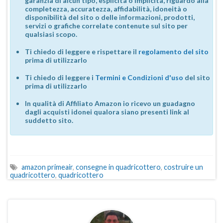
garanzia di alcun tipo, esplicita o implicita, riguardo alla
completezza, accuratezza, affidabilità, idoneità o
disponibilità del sito o delle informazioni, prodotti,
servizi o grafiche correlate contenute sul sito per
qualsiasi scopo.
Ti chiedo di leggere e rispettare il
regolamento del sito
prima di utilizzarlo
Ti chiedo di leggere i
Termini e Condizioni d'uso
del sito
prima di utilizzarlo
In qualità di Affiliato Amazon io ricevo un guadagno
dagli acquisti idonei qualora siano presenti link al
suddetto sito.
amazon primeair
,
consegne in quadricottero
,
costruire un
quadricottero
,
quadricottero