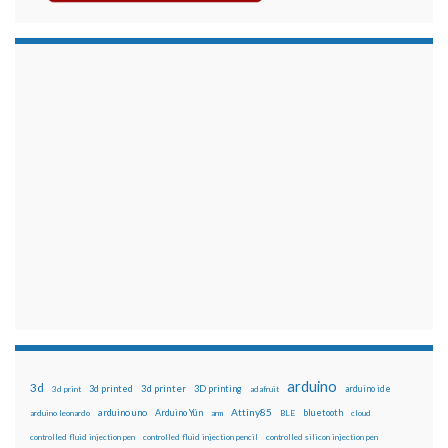
arduino
3d
3d printed
3d printer
3D printing
3d print
adafruit
arduino ide
Attiny85
arduino uno
Arduino Yún
bluetooth
arduino leonardo
arm
BLE
cloud
controlled fluid injection pen
controlled fluid injection pencil
controlled silicon injection pen