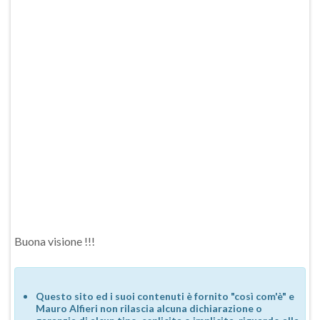
Buona visione !!!
Questo sito ed i suoi contenuti è fornito "così com'è" e
Mauro Alfieri non rilascia alcuna dichiarazione o