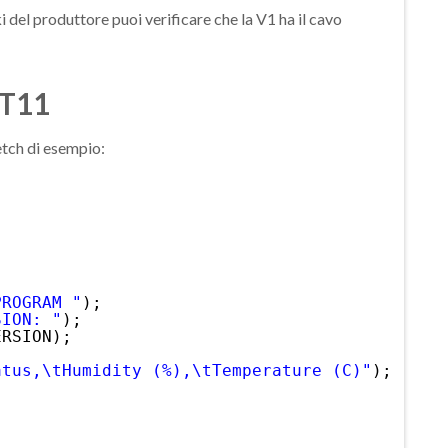
i del produttore puoi verificare che la V1 ha il cavo
HT11
ketch di esempio:
PROGRAM "
);
SION: "
);
ERSION);
atus,\tHumidity (%),\tTemperature (C)"
);