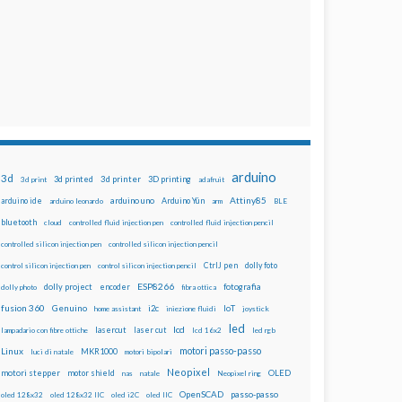
arduino
3d
3d printed
3d printer
3D printing
3d print
adafruit
Attiny85
arduino uno
Arduino Yún
arduino ide
arduino leonardo
arm
BLE
bluetooth
cloud
controlled fluid injection pen
controlled fluid injection pencil
controlled silicon injection pen
controlled silicon injection pencil
dolly foto
control silicon injection pen
control silicon injection pencil
CtrlJ pen
ESP8266
dolly project
encoder
fotografia
dolly photo
fibra ottica
fusion 360
Genuino
i2c
IoT
home assistant
iniezione fluidi
joystick
led
lcd
lasercut
laser cut
lampadario con fibre ottiche
lcd 16x2
led rgb
motori passo-passo
Linux
MKR1000
luci di natale
motori bipolari
Neopixel
motori stepper
motor shield
OLED
nas
natale
Neopixel ring
OpenSCAD
passo-passo
oled 128x32
oled 128x32 IIC
oled i2C
oled IIC