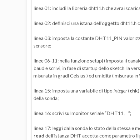
linea 01: includi la libreria dht11.h che avrai scaric
linea 02: definisci una istana dell’oggetto dht11.h
linea 03: imposta la costante DHT11_PIN valorizzan
sensore;
linee 06-11: nella funzione setup() imposta il cana
baud e scrivi, in fase di startup dello sketch, la ve
misurata in gradi Celsius ) ed umidità ( misurata in 
linea 15: imposta una variabile di tipo
integer
(
chk
)
della sonda;
linea 16: scrivi sul monitor seriale “DHT11, “;
linea 17: leggi dalla sonda lo stato della stessa e 
read
dell’istanza
DHT
accetta come parametro il pi