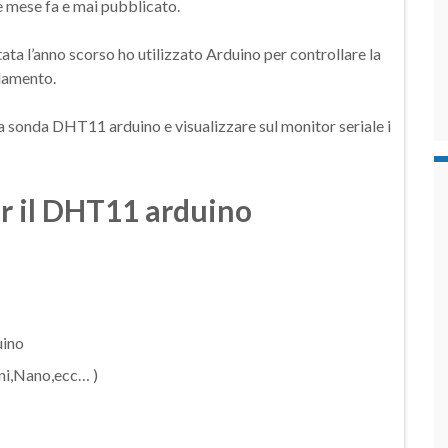
 mese fa e mai pubblicato.
ata l’anno scorso ho utilizzato Arduino per controllare la
ldamento.
la sonda DHT11 arduino e visualizzare sul monitor seriale i
r il DHT11 arduino
uino
ni,Nano,ecc… )