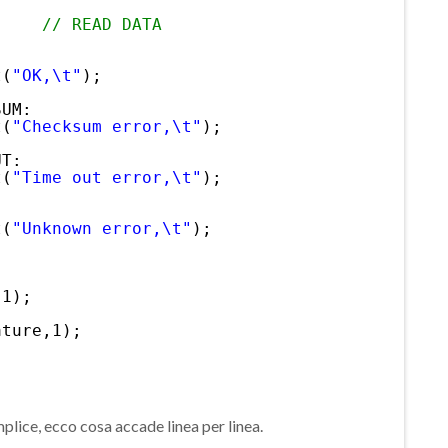
;
;    
// READ DATA
t(
"OK,\t"
); 
SUM: 
t(
"Checksum error,\t"
); 
UT: 
t(
"Time out error,\t"
); 
t(
"Unknown error,\t"
); 
,1);
ature,1);
mplice, ecco cosa accade linea per linea.