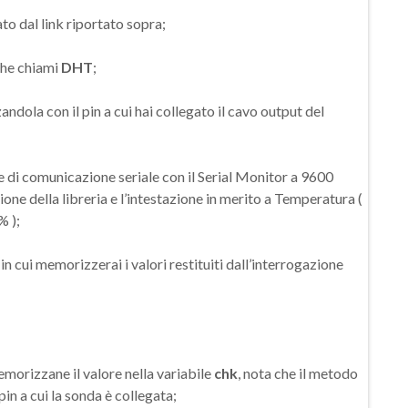
ato dal link riportato sopra;
 che chiami
DHT
;
dola con il pin a cui hai collegato il cavo output del
le di comunicazione seriale con il Serial Monitor a 9600
rsione della libreria e l’intestazione in merito a Temperatura (
% );
 in cui memorizzerai i valori restituiti dall’interrogazione
memorizzane il valore nella variabile
chk
, nota che il metodo
n a cui la sonda è collegata;