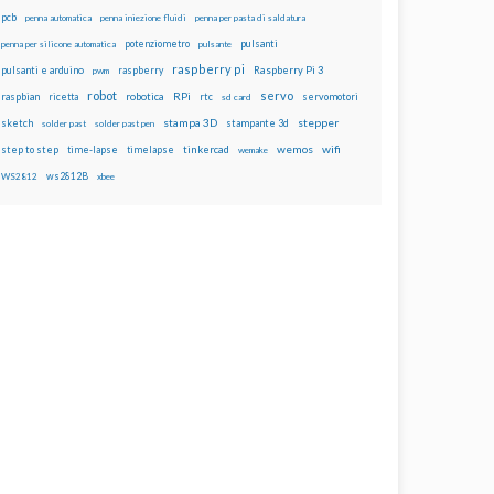
pcb
penna automatica
penna iniezione fluidi
penna per pasta di saldatura
potenziometro
pulsanti
penna per silicone automatica
pulsante
raspberry pi
pulsanti e arduino
raspberry
Raspberry Pi 3
pwm
robot
servo
RPi
raspbian
robotica
rtc
servomotori
ricetta
sd card
stampa 3D
stepper
sketch
stampante 3d
solder past
solder past pen
wemos
wifi
step to step
tinkercad
time-lapse
timelapse
wemake
ws2812B
WS2812
xbee