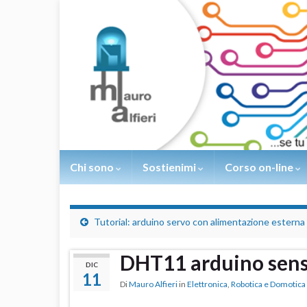
Chi sono
Sostienimi
Corso on-line
Tutorial: arduino servo con alimentazione esterna
DHT11 arduino sens
DIC
11
Di
Mauro Alfieri
in
Elettronica
,
Robotica e Domotica