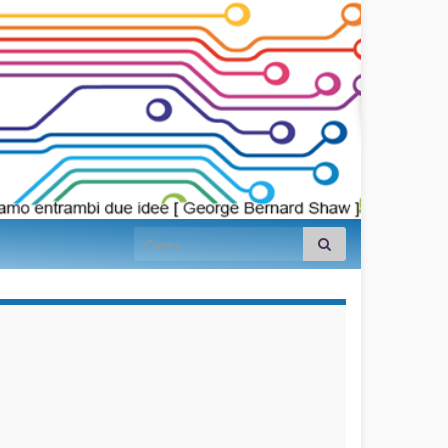
Search for:
займы на
карту срочно