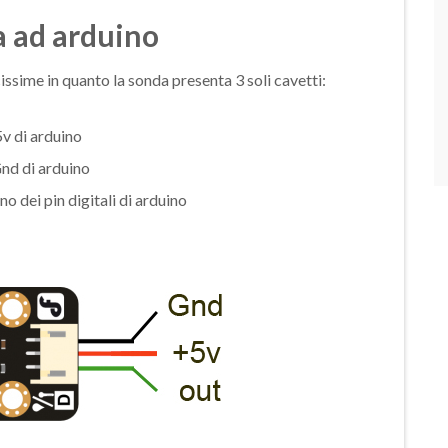
a ad arduino
ssime in quanto la sonda presenta 3 soli cavetti:
5v di arduino
Gnd di arduino
o dei pin digitali di arduino