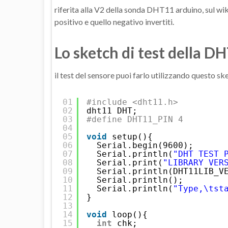
riferita alla V2 della sonda DHT11 arduino, sul wik
positivo e quello negativo invertiti.
Lo sketch di test della D
il test del sensore puoi farlo utilizzando questo s
01
#include <dht11.h>
02
dht11 DHT;
03
#define DHT11_PIN 4
04
05
void
setup(){
06
Serial.begin(9600);
07
Serial.println(
"DHT TEST 
08
Serial.print(
"LIBRARY VER
09
Serial.println(DHT11LIB_V
10
Serial.println();
11
Serial.println(
"Type,\tst
12
}
13
14
void
loop(){
15
int
chk;