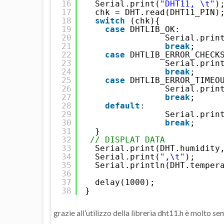
16
Serial.print(
"DHT11, \t"
)
17
chk = DHT.read(DHT11_PIN)
18
switch
(chk){
19
case
DHTLIB_OK:  
20
Serial.prin
21
break
;
22
case
DHTLIB_ERROR_CHECK
23
Serial.prin
24
break
;
25
case
DHTLIB_ERROR_TIMEO
26
Serial.prin
27
break
;
28
default
: 
29
Serial.prin
30
break
;
31
}
32
// DISPLAT DATA
33
Serial.print(DHT.humidity
34
Serial.print(
",\t"
);
35
Serial.println(DHT.temper
36
37
delay(1000);
38
}
grazie all’utilizzo della libreria dht11.h è molto se