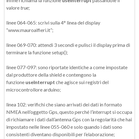
infine richiama la funzione
useInterrupt
passandole il
valore
true
;
linee 064-065: scrivi sulla 4° linea del display
“www.mauroalfieri.it”;
linee 069-070: attendi 3 secondi e pulisci il display prima di
terminare la funzione setup();
linee 077-097: sono riportate identiche a come impostate
dal produttore della shield e contengono la
funzione
useInterrupt
che agisce sui registri del
microcontrollore arduino;
linea 102: verifichi che siano arrivati dei dati in formato
NMEA nell’oggetto Gps, questo perché l’interrupt si occupa
di richiamare i dati dall’antenna Gps con la regolarità che hai
impostato nelle linee 055-060 e solo quando i dati sono
consistenti diventano disponibili per l’elaborazione;