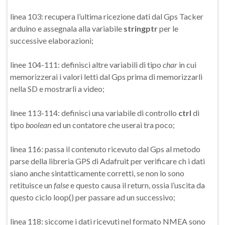
linea 103: recupera l’ultima ricezione dati dal Gps Tacker
arduino e assegnala alla variabile
stringptr
per le
successive elaborazioni;
linee 104-111: definisci altre variabili di tipo
char
in cui
memorizzerai i valori letti dal Gps prima di memorizzarli
nella SD e mostrarli a video;
linee 113-114: definisci una variabile di controllo
ctrl
di
tipo
boolean
ed un contatore che userai tra poco;
linea 116: passa il contenuto ricevuto dal Gps al metodo
parse della libreria GPS di Adafruit per verificare ch i dati
siano anche sintatticamente corretti, se non lo sono
retituisce un
false
e questo causa il return, ossia l’uscita da
questo ciclo loop() per passare ad un successivo;
linea 118: siccome i dati ricevuti nel formato NMEA sono