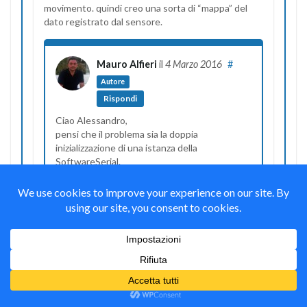
movimento. quindi creo una sorta di “mappa” del
dato registrato dal sensore.
Mauro Alfieri
il
4 Marzo 2016
#
Autore
Rispondi
Ciao Alessandro,
pensi che il problema sia la doppia
inizializzazione di una istanza della
SoftwareSerial.
Controlla nel reference sul sito arduino.cc se
è possibile usarla in questo modo.
Alessandro
il
4 Marzo 2016
#
Rispondi
rieccomi di nuovo qua! mi sono un po’