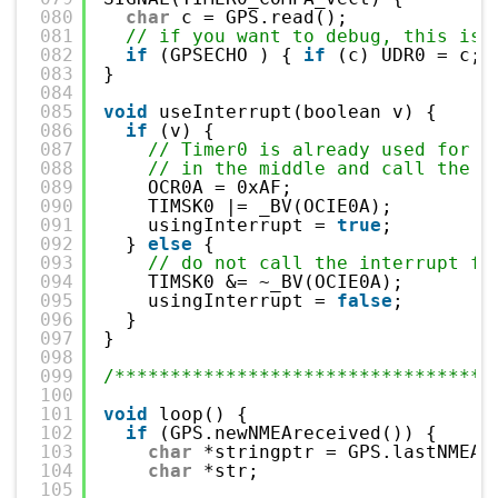
080
char
c = GPS.read();
081
// if you want to debug, this is 
082
if
(GPSECHO ) { 
if
(c) UDR0 = c; 
083
}
084
085
void
useInterrupt(boolean v) {
086
if
(v) {
087
// Timer0 is already used for m
088
// in the middle and call the "
089
OCR0A = 0xAF;
090
TIMSK0 |= _BV(OCIE0A);
091
usingInterrupt = 
true
;
092
} 
else
{
093
// do not call the interrupt fu
094
TIMSK0 &= ~_BV(OCIE0A);
095
usingInterrupt = 
false
;
096
}
097
}
098
099
/**********************************
100
101
void
loop() {
102
if
(GPS.newNMEAreceived()) {
103
char
*stringptr = GPS.lastNMEA(
104
char
*str;
105