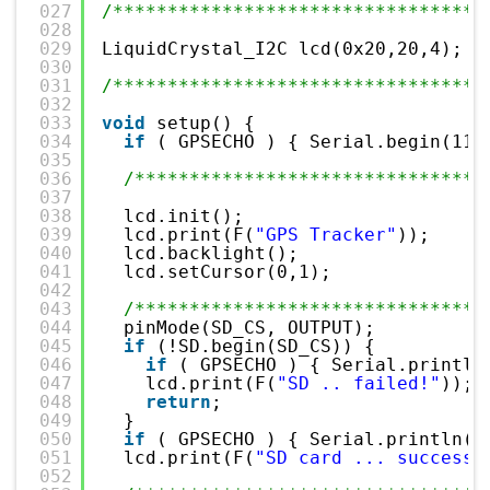
027
/**********************************
028
029
LiquidCrystal_I2C lcd(0x20,20,4);
030
031
/**********************************
032
033
void
setup() {
034
if
( GPSECHO ) { Serial.begin(115
035
036
/********************************
037
038
lcd.init();
039
lcd.print(F(
"GPS Tracker"
));
040
lcd.backlight();
041
lcd.setCursor(0,1);
042
043
/********************************
044
pinMode(SD_CS, OUTPUT);
045
if
(!SD.begin(SD_CS)) {
046
if
( GPSECHO ) { Serial.println
047
lcd.print(F(
"SD .. failed!"
));
048
return
;
049
}
050
if
( GPSECHO ) { Serial.println(F
051
lcd.print(F(
"SD card ... success"
052