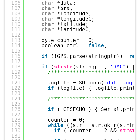
106
char
*data;
107
char
*ora;
108
char
*longitude;
109
char
*longitudeC;
110
char
*latitude;
111
char
*latitudeC;
112
113
byte counter = 0;
114
boolean ctrl = 
false
;
115
116
if
(!GPS.parse(stringptr))  
ret
117
118
if
(
strstr
(stringptr, 
"RMC"
) ||
119
/****************************
120
121
logfile = SD.open(
"dati.log"
,
122
if
(logfile) { logfile.printl
123
124
/****************************
125
126
if
( GPSECHO ) { Serial.print
127
128
counter = 0;
129
while
((str = strtok_r(string
130
if
( counter == 2 && 
strstr
131