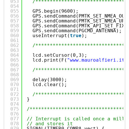
053
/********************************
054
055
GPS.begin(9600);                 
056
GPS.sendCommand(PMTK_SET_NMEA_OUT
057
GPS.sendCommand(PMTK_SET_NMEA_UPD
058
GPS.sendCommand(PMTK_API_SET_FIX_
059
GPS.sendCommand(PGCMD_ANTENNA);  
060
useInterrupt(
true
);              
061
062
/********************************
063
064
lcd.setCursor(0,3);
065
lcd.print(F(
"www.mauroalfieri.it"
066
067
/********************************
068
069
delay(3000);
070
lcd.clear();
071
072
/********************************
073
}
074
075
/**********************************
076
077
// Interrupt is called once a milli
078
// and stores it
079
SIGNAL(TIMER0_COMPA_vect) {