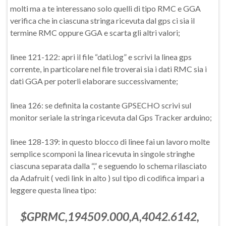
molti ma a te interessano solo quelli di tipo RMC e GGA
verifica che in ciascuna stringa ricevuta dal gps ci sia il
termine RMC oppure GGA e scarta gli altri valori;
linee 121-122: apri il file “dati.log” e scrivi la linea gps
corrente, in particolare nel file troverai sia i dati RMC sia i
dati GGA per poterli elaborare successivamente;
linea 126: se definita la costante GPSECHO scrivi sul
monitor seriale la stringa ricevuta dal Gps Tracker arduino;
linee 128-139: in questo blocco di linee fai un lavoro molte
semplice scomponi la linea ricevuta in singole stringhe
ciascuna separata dalla “,” e seguendo lo schema rilasciato
da Adafruit ( vedi link in alto ) sul tipo di codifica impari a
leggere questa linea tipo:
$GPRMC,194509.000,A,4042.6142,