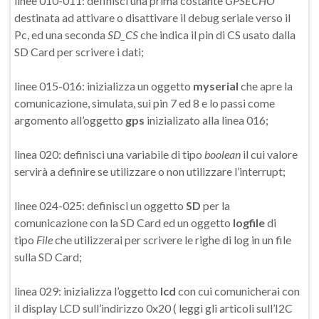
linee 010-011: definisci una prima costante
GPSECHO
destinata ad attivare o disattivare il debug seriale verso il
Pc, ed una seconda
SD_CS
che indica il pin di CS usato dalla
SD Card per scrivere i dati;
linee 015-016: inizializza un oggetto
myserial
che apre la
comunicazione, simulata, sui pin 7 ed 8 e lo passi come
argomento all’oggetto
gps
inizializato alla linea 016;
linea 020: definisci una variabile di tipo
boolean
il cui valore
servirà a definire se utilizzare o non utilizzare l’interrupt;
linee 024-025: definisci un oggetto
SD
per la
comunicazione con la SD Card ed un oggetto
logfile
di
tipo
File
che utilizzerai per scrivere le righe di log in un file
sulla SD Card;
linea 029: inizializza l’oggetto
lcd
con cui comunicherai con
il display LCD sull’indirizzo 0x20 ( leggi gli articoli sull’I2C