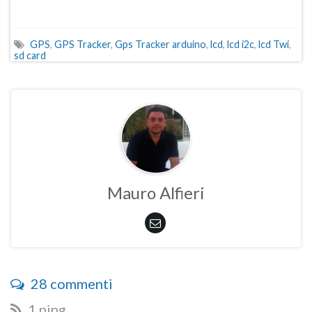
GPS
,
GPS Tracker
,
Gps Tracker arduino
,
lcd
,
lcd i2c
,
lcd Twi
,
sd card
Mauro Alfieri
28 commenti
1 ping