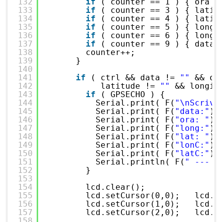
132
if
( counter == 1 ) { ora =
133
if
( counter == 3 ) { latit
134
if
( counter == 4 ) { latit
135
if
( counter == 5 ) { longi
136
if
( counter == 6 ) { longi
137
if
( counter == 9 ) { data 
138
counter++;
139
}
140
141
if
( ctrl && data != 
""
&& or
142
latitude != 
""
&& longit
143
if
( GPSECHO ) { 
144
Serial.print( F(
"\nScrivo
145
Serial.print( F(
"data:"
) 
146
Serial.print( F(
"ora: "
) 
147
Serial.print( F(
"long:"
) 
148
Serial.print( F(
"lat: "
) 
149
Serial.print( F(
"lonC:"
) 
150
Serial.print( F(
"latC:"
) 
151
Serial.println( F(
" --- -
152
}
153
154
lcd.clear();
155
lcd.setCursor(0,0);   lcd.p
156
lcd.setCursor(1,0);   lcd.p
157
lcd.setCursor(2,0);   lcd.p
158