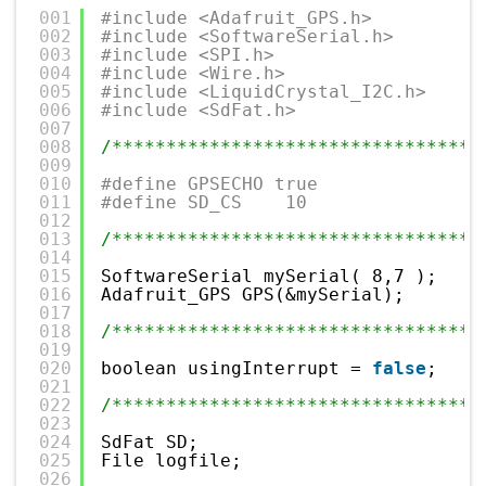
001
#include <Adafruit_GPS.h>
002
#include <SoftwareSerial.h>
003
#include <SPI.h>
004
#include <Wire.h> 
005
#include <LiquidCrystal_I2C.h>
006
#include <SdFat.h>
007
008
/**********************************
009
010
#define GPSECHO true
011
#define SD_CS    10 
012
013
/**********************************
014
015
SoftwareSerial mySerial( 8,7 );
016
Adafruit_GPS GPS(&mySerial);
017
018
/**********************************
019
020
boolean usingInterrupt = 
false
;
021
022
/**********************************
023
024
SdFat SD;
025
File logfile;
026