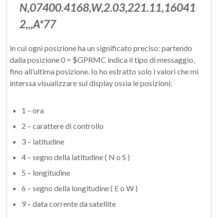
N,07400.4168,W,2.03,221.11,16041
2,,,A*77
in cui ogni posizione ha un significato preciso: partendo
dalla posizione 0 = $GPRMC indica il tipo di messaggio,
fino all’ultima posizione. Io ho estratto solo i valori che mi
interssa visualizzare sul display ossia le posizioni:
1 – ora
2 – carattere di controllo
3 – latitudine
4 – segno della latitudine ( N o S )
5 – longitudine
6 – segno della longitudine ( E o W )
9 – data corrente da satellite