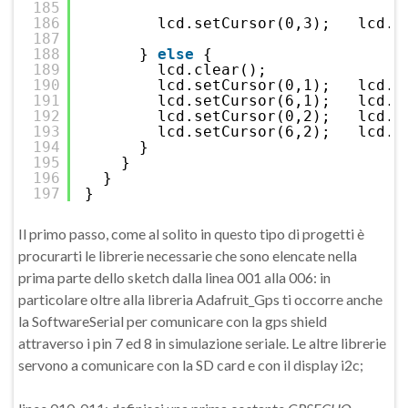
185
186
lcd.setCursor(0,3);   lcd.p
187
188
} 
else
{
189
lcd.clear();
190
lcd.setCursor(0,1);   lcd.p
191
lcd.setCursor(6,1);   lcd.p
192
lcd.setCursor(0,2);   lcd.p
193
lcd.setCursor(6,2);   lcd.p
194
}
195
}
196
}
197
}
Il primo passo, come al solito in questo tipo di progetti è
procurarti le librerie necessarie che sono elencate nella
prima parte dello sketch dalla linea 001 alla 006: in
particolare oltre alla libreria Adafruit_Gps ti occorre anche
la SoftwareSerial per comunicare con la gps shield
attraverso i pin 7 ed 8 in simulazione seriale. Le altre librerie
servono a comunicare con la SD card e con il display i2c;