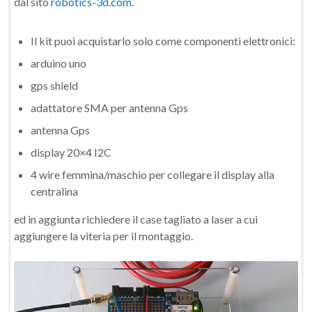
dal sito
robotics-3d.com
.
Il kit puoi acquistarlo solo come componenti elettronici:
arduino uno
gps shield
adattatore SMA per antenna Gps
antenna Gps
display 20×4 I2C
4 wire femmina/maschio per collegare il display alla
centralina
ed in aggiunta richiedere il case tagliato a laser a cui
aggiungere la viteria per il montaggio.