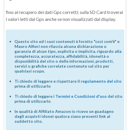
fino al recupero dei dati Gps corretti; sulla SD Card troverai
i valori letti dal Gps anche se non visualizzati dal display.
Questo sito ed i suoi contenuti è fornito "così com'è" e
Mauro Alfieri non rilascia alcuna dichiarazione o
garanzia di alcun tipo, esplicita o implicita, riguardo alla
completezza, accuratezza, affidabilità, idoneità o
disponibilità del sito o delle informazioni, prodotti,
servizi o grafiche correlate contenute sul sito per
qualsiasi scopo.
Ti chiedo di leggere e rispettare il
regolamento del sito
prima di utilizzarlo
Ti chiedo di leggere i
Termini e Condizioni d'uso
del sito
prima di utilizzarlo
In qualità di Affiliato Amazon io ricevo un guadagno
dagli acquisti idonei qualora siano presenti link al
suddetto sito.