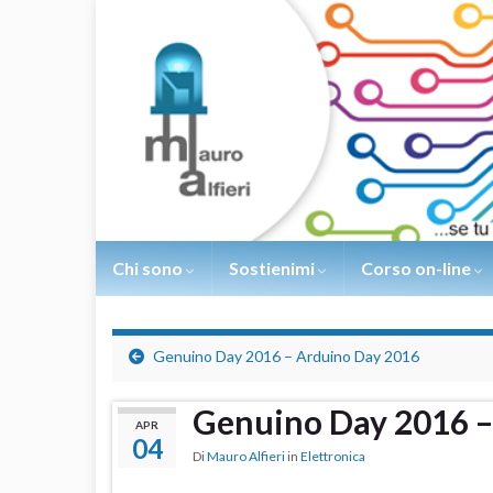
Chi sono
Sostienimi
Corso on-line
Genuino Day 2016 – Arduino Day 2016
Genuino Day 2016 –
APR
04
Di
Mauro Alfieri
in
Elettronica