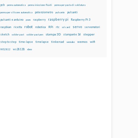
pcb
penna automatica
penna iniezione fluidi
penna per pasta di saldatura
potenziometro
pulsanti
penna per silicone automatica
pulsante
raspberry pi
pulsanti e arduino
raspberry
Raspberry Pi 3
pwm
robot
servo
RPi
raspbian
robotica
rtc
servomotori
ricetta
sd card
stampa 3D
stepper
sketch
stampante 3d
solder past
solder past pen
wemos
wifi
step to step
tinkercad
time-lapse
timelapse
wemake
ws2812B
WS2812
xbee