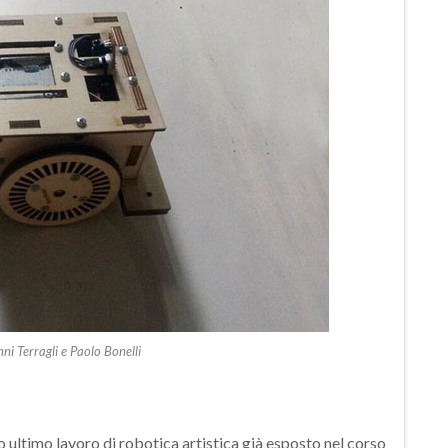
ni Terragli e Paolo Bonelli
o ultimo lavoro di robotica artistica già esposto nel corso