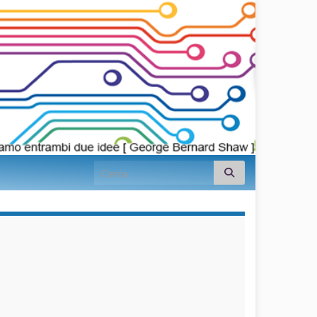
Search for:
займы на
карту срочно