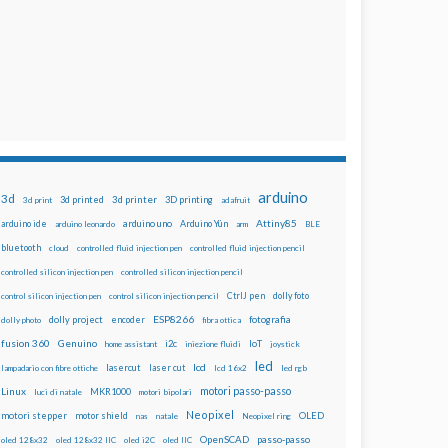
arduino
3d
3d printed
3d printer
3D printing
3d print
adafruit
Attiny85
arduino uno
Arduino Yún
arduino ide
arduino leonardo
arm
BLE
bluetooth
cloud
controlled fluid injection pen
controlled fluid injection pencil
controlled silicon injection pen
controlled silicon injection pencil
dolly foto
control silicon injection pen
control silicon injection pencil
CtrlJ pen
ESP8266
dolly project
encoder
fotografia
dolly photo
fibra ottica
fusion 360
Genuino
i2c
IoT
home assistant
iniezione fluidi
joystick
led
lcd
lasercut
laser cut
lampadario con fibre ottiche
lcd 16x2
led rgb
motori passo-passo
Linux
MKR1000
luci di natale
motori bipolari
Neopixel
motori stepper
motor shield
OLED
nas
natale
Neopixel ring
OpenSCAD
passo-passo
oled 128x32
oled 128x32 IIC
oled i2C
oled IIC