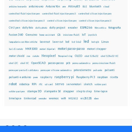
Attiny85
arduino uno
Arduino Yún
bluetooth
arduino leonardo
arm
BLE
cloud
controlled fluid injection pen
controlled fluid injection pencil
controlled silicon injection pen
controlled silicon injection pencil
control silicon injection pen
control silicon injection pencil
ESP8266
dolly foto
dolly project
encoder
fotografia
CtrlJ pen
dolly photo
fibra ottica
fusion 360
Genuino
i2c
IoT
home assistant
iniezione fluidi
joystick
led
lcd
Linux
lasercut
laser cut
lampadario con fibre ottiche
lcd 16x2
led rgb
motori passo-passo
MKR1000
motori stepper
luci di natale
motori bipolari
Neopixel
motor shield
OLED
nas
natale
Neopixel ring
oled 128x32
oled 128x32 IIC
OpenSCAD
passo-passo
pcb
oled i2C
oled IIC
penna automatica
penna iniezione fluidi
potenziometro
pulsanti
penna per pasta di saldatura
penna per silicone automatica
pulsante
raspberry pi
pulsanti e arduino
raspberry
Raspberry Pi 3
raspbian
pwm
ricetta
robot
servo
RPi
robotica
rtc
servomotori
sketch
sd card
solder past
stampa 3D
stepper
stampante 3d
step to step
solder past pen
time-lapse
wemos
wifi
tinkercad
ws2812B
timelapse
wemake
WS2812
xbee
Il blog mauroalfieri.it ed i suoi contenuti sono distribuiti