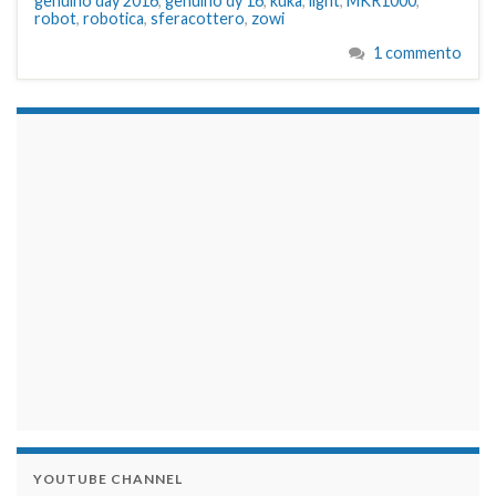
genuino day 2016
,
genuino dy 16
,
kuka
,
light
,
MKR1000
,
robot
,
robotica
,
sferacottero
,
zowi
1 commento
займы на карту срочно
YOUTUBE CHANNEL