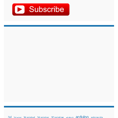
arduino
3d
3d printed
3d printer
3D printing
3d print
adafruit
arduino ide