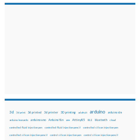
arduino
3d
3d printed
3d printer
3D printing
3d print
adafruit
arduino ide
Attiny85
arduino uno
Arduino Yún
bluetooth
arduino leonardo
arm
BLE
cloud
controlled fluid injection pen
controlled fluid injection pencil
controlled silicon injection pen
controlled silicon injection pencil
control silicon injection pen
control silicon injection pencil