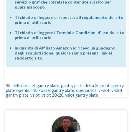
servizi o grafiche correlate contenute sul sito per
qualsiasi scopo.
Ti chiedo di leggere e rispettare il
regolamento del sito
prima di utilizzarlo
Ti chiedo di leggere i
Termini e Condizioni d'uso
del sito
prima di utilizzarlo
In qualità di Affiliato Amazon io ricevo un guadagno
dagli acquisti idonei qualora siano presenti link al
suddetto sito.
delta kossel
,
gantry plate
,
gantry plate delta 3d print
,
gantry
plate openbuilds
,
kossel gantry plate
,
openbuilds
,
v-slot
,
v-slot
gantry plate
,
vslot
,
vslot 20x20
,
vslot gantry plate