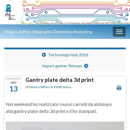
Mauro Alfieri Wearable Domotica Robotica
Attiv
Technology Hub 2016
Import gerber flatcam
Gantry plate delta 3d print
GIU
13
Di
Mauro Alfieri
in
Elettronica
Nel weekend ho realizzato i nuovi carrelli da abbinare
alla gantry plate delta 3d print e li ho stampati.