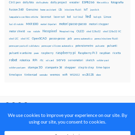
ESP8266
dolly foto
dolly project
encoder
fotografia
CtrlJ pen
dolly photo
fibra ottica
fusion 360
Genuino
i2c
IoT
home assistant
iniezione fluidi
joystick
led
lcd
Linux
lasercut
laser cut
lampadario con fibre ottiche
lcd 16x2
led rgb
motori passo-passo
MKR1000
motori stepper
luci di natale
motori bipolari
Neopixel
motor shield
OLED
nas
natale
Neopixel ring
oled 128x32
oled 128x32 IIC
OpenSCAD
passo-passo
pcb
oled i2C
oled IIC
penna automatica
penna iniezione fluidi
potenziometro
pulsanti
penna per pasta di saldatura
penna per silicone automatica
pulsante
raspberry pi
pulsanti e arduino
raspberry
Raspberry Pi 3
raspbian
pwm
ricetta
robot
servo
RPi
robotica
rtc
servomotori
sketch
sd card
solder past
stampa 3D
stepper
stampante 3d
step to step
solder past pen
time-lapse
wemos
wifi
tinkercad
ws2812B
timelapse
wemake
WS2812
xbee
Il blog mauroalfieri.it ed i suoi contenuti sono distribuiti
con Licenza
Creative Commons Attribution Non commercial Share
Alike 4.0 International