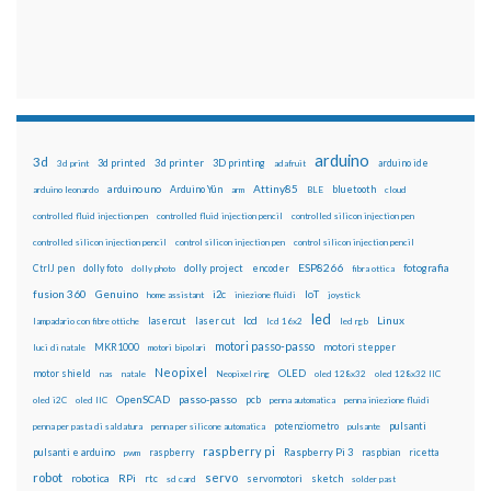
arduino
3d
3d printed
3d printer
3D printing
3d print
adafruit
arduino ide
Attiny85
arduino uno
Arduino Yún
bluetooth
arduino leonardo
arm
BLE
cloud
controlled fluid injection pen
controlled fluid injection pencil
controlled silicon injection pen
controlled silicon injection pencil
control silicon injection pen
control silicon injection pencil
ESP8266
dolly foto
dolly project
encoder
fotografia
CtrlJ pen
dolly photo
fibra ottica
fusion 360
Genuino
i2c
IoT
home assistant
iniezione fluidi
joystick
led
lcd
Linux
lasercut
laser cut
lampadario con fibre ottiche
lcd 16x2
led rgb
motori passo-passo
MKR1000
motori stepper
luci di natale
motori bipolari
Neopixel
motor shield
OLED
nas
natale
Neopixel ring
oled 128x32
oled 128x32 IIC
OpenSCAD
passo-passo
pcb
oled i2C
oled IIC
penna automatica
penna iniezione fluidi
potenziometro
pulsanti
penna per pasta di saldatura
penna per silicone automatica
pulsante
raspberry pi
pulsanti e arduino
raspberry
Raspberry Pi 3
raspbian
pwm
ricetta
robot
servo
RPi
robotica
rtc
servomotori
sketch
sd card
solder past