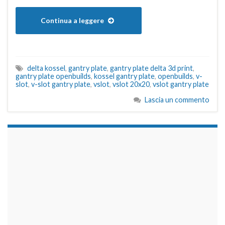
Continua a leggere
delta kossel
,
gantry plate
,
gantry plate delta 3d print
,
gantry plate openbuilds
,
kossel gantry plate
,
openbuilds
,
v-
slot
,
v-slot gantry plate
,
vslot
,
vslot 20x20
,
vslot gantry plate
Lascia un commento
займы на карту срочно