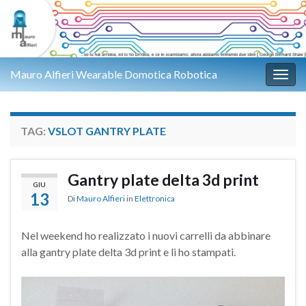
Mauro Alfieri Wearable Domotica Robotica
Attiv
TAG:
VSLOT GANTRY PLATE
Gantry plate delta 3d print
GIU
13
Di
Mauro Alfieri
in
Elettronica
Nel weekend ho realizzato i nuovi carrelli da abbinare
alla gantry plate delta 3d print e li ho stampati.