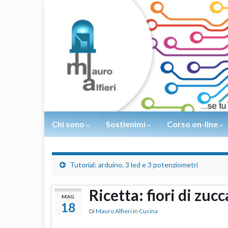
Chi sono
Sostienimi
Corso on-line
Tutorial: arduino, 3 led e 3 potenziometri
Ricetta: fiori di zucc
MAG
18
Di
Mauro Alfieri
in
Cucina