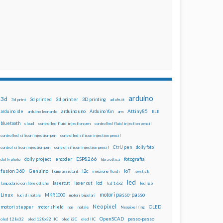
arduino
3d
3d printed
3d printer
3D printing
3d print
adafruit
Attiny85
arduino uno
Arduino Yún
arduino ide
arduino leonardo
arm
BLE
bluetooth
cloud
controlled fluid injection pen
controlled fluid injection pencil
controlled silicon injection pen
controlled silicon injection pencil
dolly foto
control silicon injection pen
control silicon injection pencil
CtrlJ pen
ESP8266
dolly project
encoder
fotografia
dolly photo
fibra ottica
fusion 360
Genuino
i2c
IoT
home assistant
iniezione fluidi
joystick
led
lcd
lasercut
laser cut
lampadario con fibre ottiche
lcd 16x2
led rgb
motori passo-passo
Linux
MKR1000
luci di natale
motori bipolari
Neopixel
motori stepper
motor shield
OLED
nas
natale
Neopixel ring
OpenSCAD
passo-passo
oled 128x32
oled 128x32 IIC
oled i2C
oled IIC