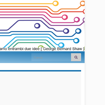
Search for:
займы на
карту срочно