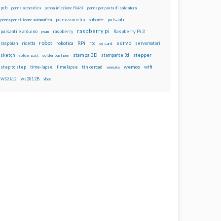
pcb
penna automatica
penna iniezione fluidi
penna per pasta di saldatura
potenziometro
pulsanti
penna per silicone automatica
pulsante
raspberry pi
pulsanti e arduino
raspberry
Raspberry Pi 3
pwm
robot
servo
RPi
raspbian
robotica
rtc
servomotori
ricetta
sd card
stampa 3D
stepper
sketch
stampante 3d
solder past
solder past pen
wemos
wifi
step to step
tinkercad
time-lapse
timelapse
wemake
ws2812B
WS2812
xbee