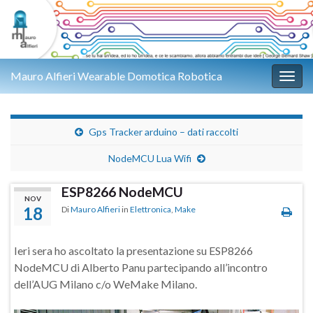
Mauro Alfieri Wearable Domotica Robotica
Attiv
Gps Tracker arduino – dati raccolti
NodeMCU Lua Wifi
ESP8266 NodeMCU
NOV
18
Di
Mauro Alfieri
in
Elettronica
,
Make
Ieri sera ho ascoltato la presentazione su ESP8266
NodeMCU di Alberto Panu partecipando all’incontro
dell’AUG Milano c/o WeMake Milano.