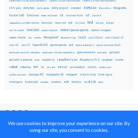
controlled silicon injection pencil
control silicon injection pen
control silicon injection pencil
ESP8266
dolly foto
dolly project
encoder
fotografia
CtrlJ pen
dolly photo
fibra ottica
fusion 360
Genuino
i2c
IoT
home assistant
iniezione fluidi
joystick
led
lcd
Linux
lasercut
laser cut
lampadario con fibre ottiche
lcd 16x2
led rgb
motori passo-passo
MKR1000
motori stepper
luci di natale
motori bipolari
Neopixel
motor shield
OLED
nas
natale
Neopixel ring
oled 128x32
oled 128x32 IIC
OpenSCAD
passo-passo
pcb
oled i2C
oled IIC
penna automatica
penna iniezione fluidi
potenziometro
pulsanti
penna per pasta di saldatura
penna per silicone automatica
pulsante
raspberry pi
pulsanti e arduino
raspberry
Raspberry Pi 3
raspbian
pwm
ricetta
robot
servo
RPi
robotica
rtc
servomotori
sketch
sd card
solder past
stampa 3D
stepper
stampante 3d
step to step
solder past pen
time-lapse
wemos
wifi
tinkercad
ws2812B
timelapse
wemake
WS2812
xbee
Il blog mauroalfieri.it ed i suoi contenuti sono distribuiti
con Licenza
Creative Commons Attribution Non commercial Share
Alike 4.0 International