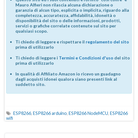
Mauro Alfieri non rilascia alcuna dichiarazione o
garanzia di alcun tipo, esplicita o implicita, riguardo alla
completezza, accuratezza, affidabilità, idoneità o
disponibilità del sito o delle informazioni, prodotti,
servizi o grafiche correlate contenute sul sito per
qualsiasi scopo.
Ti chiedo di leggere e rispettare il
regolamento del sito
prima di utilizzarlo
Ti chiedo di leggere i
Termini e Condizioni d'uso
del sito
prima di utilizzarlo
In qualità di Affiliato Amazon io ricevo un guadagno
dagli acquisti idonei qualora siano presenti link al
suddetto sito.
ESP8266
,
ESP8266 arduino
,
ESP8266 NodeMCU
,
ESP8266
wifi