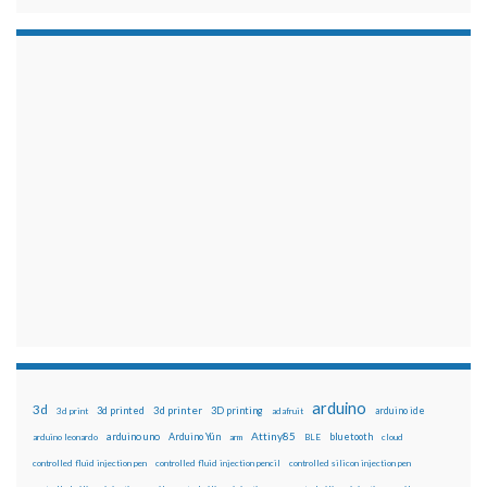
arduino
3d
3d printed
3d printer
3D printing
3d print
adafruit
arduino ide
Attiny85
arduino uno
Arduino Yún
bluetooth
arduino leonardo
arm
BLE
cloud
controlled fluid injection pen
controlled fluid injection pencil
controlled silicon injection pen