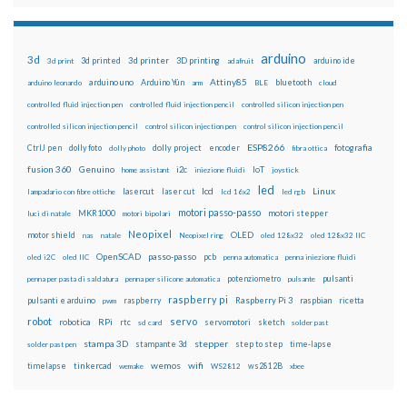
arduino
3d
3d printed
3d printer
3D printing
3d print
adafruit
arduino ide
Attiny85
arduino uno
Arduino Yún
bluetooth
arduino leonardo
arm
BLE
cloud
controlled fluid injection pen
controlled fluid injection pencil
controlled silicon injection pen
controlled silicon injection pencil
control silicon injection pen
control silicon injection pencil
ESP8266
dolly foto
dolly project
encoder
fotografia
CtrlJ pen
dolly photo
fibra ottica
fusion 360
Genuino
i2c
IoT
home assistant
iniezione fluidi
joystick
led
lcd
Linux
lasercut
laser cut
lampadario con fibre ottiche
lcd 16x2
led rgb
motori passo-passo
MKR1000
motori stepper
luci di natale
motori bipolari
Neopixel
motor shield
OLED
nas
natale
Neopixel ring
oled 128x32
oled 128x32 IIC
OpenSCAD
passo-passo
pcb
oled i2C
oled IIC
penna automatica
penna iniezione fluidi
potenziometro
pulsanti
penna per pasta di saldatura
penna per silicone automatica
pulsante
raspberry pi
pulsanti e arduino
raspberry
Raspberry Pi 3
raspbian
pwm
ricetta
robot
servo
RPi
robotica
rtc
servomotori
sketch
sd card
solder past
stampa 3D
stepper
stampante 3d
step to step
solder past pen
time-lapse
wemos
wifi
tinkercad
ws2812B
timelapse
wemake
WS2812
xbee