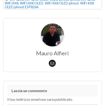
WiFi Kit8
,
WiFi Kit8 OLED
,
WiFi Kit8 OLED pinout
,
WiFi Kit8
OLED pinout ESP8266
Mauro Alfieri
Lascia un commento
Il tuo indirizzo email non sarà pubblicato.