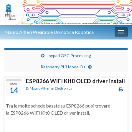
Mauro Alfieri Wearable Domotica Robotica
Attiv
Joypad OSC Processing
Raspberry Pi 3 Model B+
ESP8266 WIFI Kit8 OLED driver install
MAR
14
Di
Mauro Alfieri
in
Elettronica
Tra le molte schede basate su ESP8266 puoi trovare
la ESP8266 WIFI Kit8 OLED driver install.