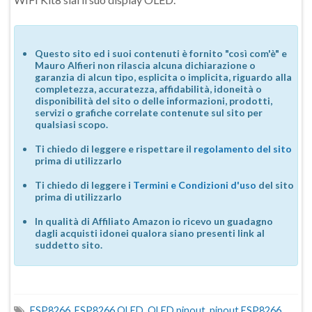
Questo sito ed i suoi contenuti è fornito "così com'è" e
Mauro Alfieri non rilascia alcuna dichiarazione o
garanzia di alcun tipo, esplicita o implicita, riguardo alla
completezza, accuratezza, affidabilità, idoneità o
disponibilità del sito o delle informazioni, prodotti,
servizi o grafiche correlate contenute sul sito per
qualsiasi scopo.
Ti chiedo di leggere e rispettare il
regolamento del sito
prima di utilizzarlo
Ti chiedo di leggere i
Termini e Condizioni d'uso
del sito
prima di utilizzarlo
In qualità di Affiliato Amazon io ricevo un guadagno
dagli acquisti idonei qualora siano presenti link al
suddetto sito.
ESP8266
,
ESP8266 OLED
,
OLED pinout
,
pinout ESP8266
,