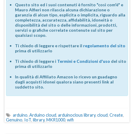
Questo sito ed i suoi contenuti è fornito "così com'è" e
Mauro Alfieri non rilascia alcuna dichiarazione o
garanzia di alcun tipo, esplicita o implicita, riguardo alla
completezza, accuratezza, affidabilità, idoneità o
disponibilità del sito o delle informazioni, prodotti,
servizi o grafiche correlate contenute sul sito per
qualsiasi scopo.
Ti chiedo di leggere e rispettare il
regolamento del sito
prima di utilizzarlo
Ti chiedo di leggere i
Termini e Condizioni d'uso
del sito
prima di utilizzarlo
In qualità di Affiliato Amazon io ricevo un guadagno
dagli acquisti idonei qualora siano presenti link al
suddetto sito.
arduino
,
Arduino cloud
,
arduinoclous library
,
cloud
,
Create
,
Genuino
,
IoT
,
library
,
MKR1000
,
wifi