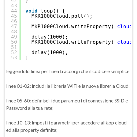
42
}
43
44
void
loop() {
45
MKR1000Cloud.poll();
46
47
MKR1000Cloud.writeProperty(
"cloudL
48
49
delay(1000);
50
MKR1000Cloud.writeProperty(
"cloudL
51
52
delay(1000);
53
}
leggendolo linea per linea ti accorgi che il codice è semplice:
linee 01-02: includi la libreria WiFi e la nuova libreria Cloud;
linee 05-60: definisci i due parametri di connessione SSID e
Password alla tua rete;
linee 10-13: imposti i parametri per accedere all’app cloud
ed alla property definita;