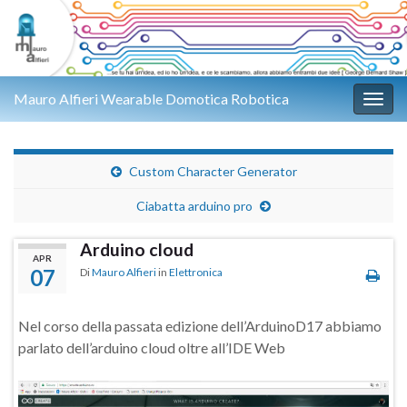
Mauro Alfieri Wearable Domotica Robotica
Attiv
Custom Character Generator
Ciabatta arduino pro
Arduino cloud
APR
07
Di
Mauro Alfieri
in
Elettronica
Nel corso della passata edizione dell’ArduinoD17 abbiamo
parlato dell’arduino cloud oltre all’IDE Web