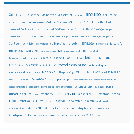
arduino
3d
3d printed
3d printer
3D printing
3d print
adafruit
arduino ide
Attiny85
arduino uno
Arduino Yún
bluetooth
arduino leonardo
arm
BLE
cloud
controlled fluid injection pen
controlled fluid injection pencil
controlled silicon injection pen
controlled silicon injection pencil
control silicon injection pen
control silicon injection pencil
ESP8266
dolly foto
dolly project
encoder
fotografia
CtrlJ pen
dolly photo
fibra ottica
fusion 360
Genuino
i2c
IoT
home assistant
iniezione fluidi
joystick
led
lcd
Linux
lasercut
laser cut
lampadario con fibre ottiche
lcd 16x2
led rgb
motori passo-passo
MKR1000
motori stepper
luci di natale
motori bipolari
Neopixel
motor shield
OLED
nas
natale
Neopixel ring
oled 128x32
oled 128x32 IIC
OpenSCAD
passo-passo
pcb
oled i2C
oled IIC
penna automatica
penna iniezione fluidi
potenziometro
pulsanti
penna per pasta di saldatura
penna per silicone automatica
pulsante
raspberry pi
pulsanti e arduino
raspberry
Raspberry Pi 3
raspbian
pwm
ricetta
robot
servo
RPi
robotica
rtc
servomotori
sketch
sd card
solder past
stampa 3D
stepper
stampante 3d
step to step
solder past pen
time-lapse
wemos
wifi
tinkercad
ws2812B
timelapse
wemake
WS2812
xbee