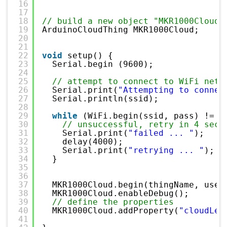
16
17
18
// build a new object "MKR1000Cloud"
19
ArduinoCloudThing MKR1000Cloud;
20
21
22
void
setup() {
23
Serial.begin (9600);
24
25
// attempt to connect to WiFi netw
26
Serial.print(
"Attempting to connec
27
Serial.println(ssid);
28
29
while
(WiFi.begin(ssid, pass) != W
30
// unsuccessful, retry in 4 seco
31
Serial.print(
"failed ... "
);
32
delay(4000);
33
Serial.print(
"retrying ... "
);
34
}
35
36
37
MKR1000Cloud.begin(thingName, user
38
MKR1000Cloud.enableDebug();
39
// define the properties
40
MKR1000Cloud.addProperty(
"cloudLed
41