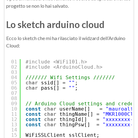
progetto se non lo hai salvato.
Lo sketch arduino cloud
Ecco lo sketch che mi ha rilasciato il widzard dell’Arduino
Cloud:
01
#include <WiFi101.h>
02
#include <ArduinoCloud.h>
03
04
/////// Wifi Settings ///////
05
char
ssid[] = 
""
;
06
char
pass[] = 
""
;
07
08
09
// Arduino Cloud settings and creden
10
const
char
userName[]   = 
"mauroalfi
11
const
char
thingName[] = 
"MKR1000Clo
12
const
char
thingId[]   = 
"xxxxxxxx-y
13
const
char
thingPsw[]  = 
"xxxxxxxx-y
14
15
WiFiSSLClient sslClient;