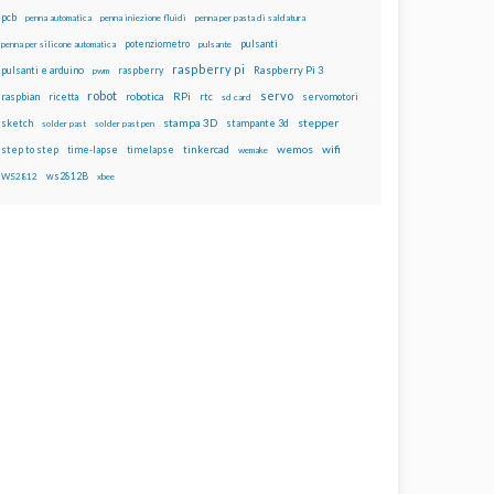
pcb
penna automatica
penna iniezione fluidi
penna per pasta di saldatura
potenziometro
pulsanti
penna per silicone automatica
pulsante
raspberry pi
pulsanti e arduino
raspberry
Raspberry Pi 3
pwm
robot
servo
RPi
raspbian
robotica
rtc
servomotori
ricetta
sd card
stampa 3D
stepper
sketch
stampante 3d
solder past
solder past pen
wemos
wifi
step to step
tinkercad
time-lapse
timelapse
wemake
ws2812B
WS2812
xbee