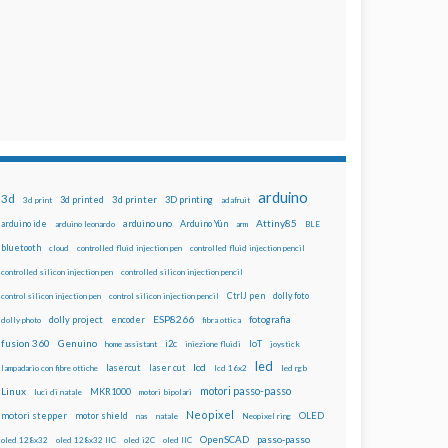
arduino
3d
3d printed
3d printer
3D printing
3d print
adafruit
Attiny85
arduino uno
Arduino Yún
arduino ide
arduino leonardo
arm
BLE
bluetooth
cloud
controlled fluid injection pen
controlled fluid injection pencil
controlled silicon injection pen
controlled silicon injection pencil
dolly foto
control silicon injection pen
control silicon injection pencil
CtrlJ pen
ESP8266
dolly project
encoder
fotografia
dolly photo
fibra ottica
fusion 360
Genuino
i2c
IoT
home assistant
iniezione fluidi
joystick
led
lcd
lasercut
laser cut
lampadario con fibre ottiche
lcd 16x2
led rgb
motori passo-passo
Linux
MKR1000
luci di natale
motori bipolari
Neopixel
motori stepper
motor shield
OLED
nas
natale
Neopixel ring
OpenSCAD
passo-passo
oled 128x32
oled 128x32 IIC
oled i2C
oled IIC