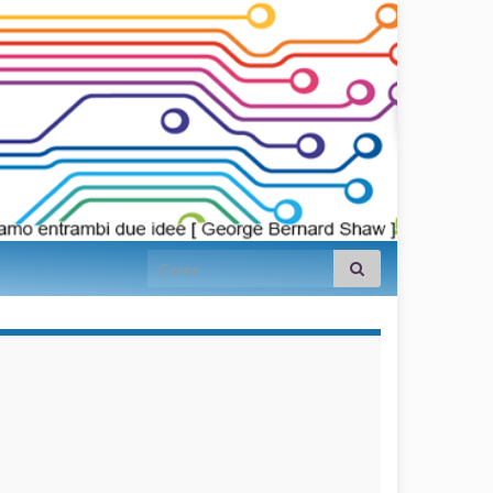
Search for:
займы на
карту срочно