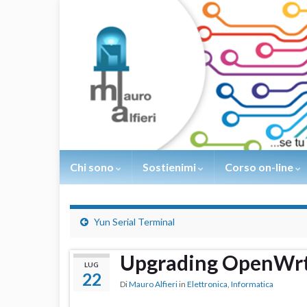
Chi sono
Sostienimi
Corso on-line
Yun Serial Terminal
Upgrading OpenWrt
LUG
22
Di
Mauro Alfieri
in
Elettronica
,
Informatica