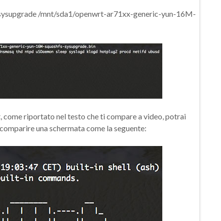
un-sysupgrade /mnt/sda1/openwrt-ar71xx-generic-yun-16M-
, come riportato nel testo che ti compare a video, potrai
ai comparire una schermata come la seguente: