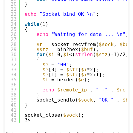
20
}
21
22
echo
"Socket bind OK \n"
;
23
24
while
(1)
25
{
26
echo
"Waiting for data ... \n"
;
27
28
$r
= socket_recvfrom(
$sock
, 
$buf
29
$stz
= bin2hex(
$buf
);
30
for
(
$i
=0;
$i
<(
strlen
(
$stz
)-1)/2;
$
31
{
32
$e
= 
"00"
;
33
$e
[0] = 
$stz
[
$i
*2];
34
$e
[1] = 
$stz
[
$i
*2+1];
35
$f
= hexdec(
$e
);
36
37
echo
$remote_ip
. 
" ["
. 
$remo
38
}
39
socket_sendto(
$sock
, 
"OK "
. 
$bu
40
}
41
42
socket_close(
$sock
);
43
?>