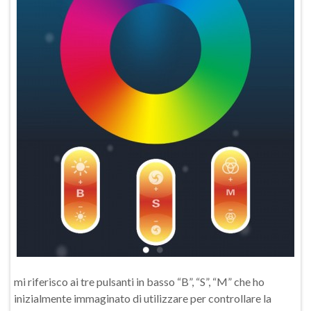
mi riferisco ai tre pulsanti in basso “B”, “S”, “M” che ho
inizialmente immaginato di utilizzare per controllare la