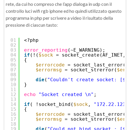
rete, da cui ho compreso che l’app dialoga in udp con il
controllo luci wifi rgb iphone ed ho quindi utilizzato questo
programma in php per scrivere a video il risultato della
pressione di ciascun tasto:
01
<?php
02
03
error_reporting
(~E_WARNING);
04
if
(!(
$sock
= socket_create(AF_INET, 
05
{
06
$errorcode
= socket_last_error()
07
$errormsg
= socket_strerror(
$err
08
09
die
(
"Couldn't create socket: [$e
10
}
11
12
echo
"Socket created \n"
;
13
14
if
( !socket_bind(
$sock
, 
"172.22.123.
15
{
16
$errorcode
= socket_last_error()
17
$errormsg
= socket_strerror(
$err
18
19
die
(
"Could not bind socket : [$e