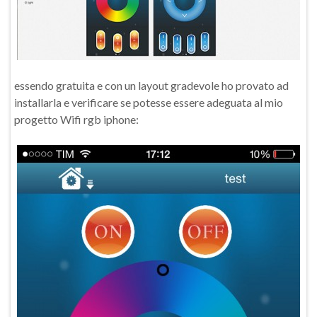
essendo gratuita e con un layout gradevole ho provato ad
installarla e verificare se potesse essere adeguata al mio
progetto Wifi rgb iphone: