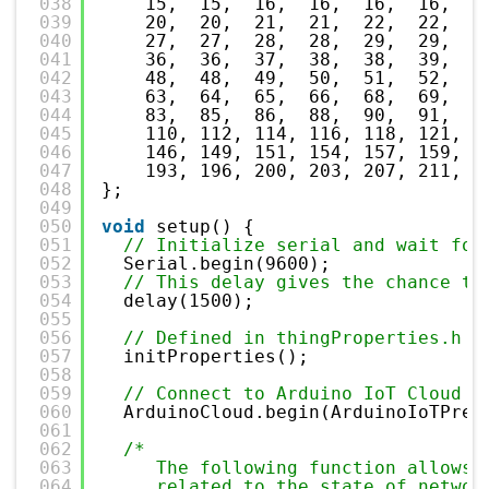
038
15,  15,  16,  16,  16,  16,  1
039
20,  20,  21,  21,  22,  22,  2
040
27,  27,  28,  28,  29,  29,  3
041
36,  36,  37,  38,  38,  39,  4
042
48,  48,  49,  50,  51,  52,  5
043
63,  64,  65,  66,  68,  69,  7
044
83,  85,  86,  88,  90,  91,  9
045
110, 112, 114, 116, 118, 121, 1
046
146, 149, 151, 154, 157, 159, 1
047
193, 196, 200, 203, 207, 211, 2
048
};
049
050
void
setup() {
051
// Initialize serial and wait for
052
Serial.begin(9600);
053
// This delay gives the chance to
054
delay(1500); 
055
056
// Defined in thingProperties.h
057
initProperties();
058
059
// Connect to Arduino IoT Cloud
060
ArduinoCloud.begin(ArduinoIoTPref
061
062
/*
063
The following function allows 
064
related to the state of networ