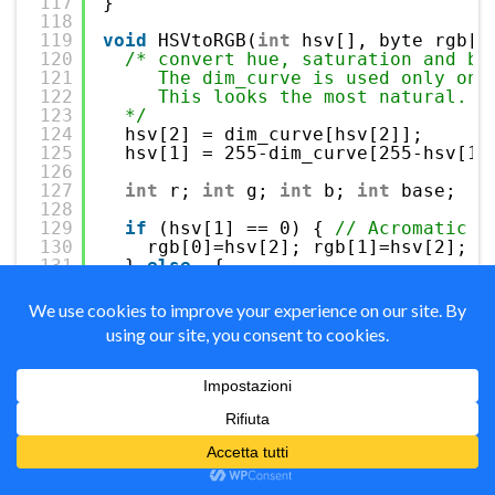
117
}
118
119
void
HSVtoRGB(
int
hsv[], byte rgb[]
120
/* convert hue, saturation and br
121
The dim_curve is used only on 
122
This looks the most natural.  
123
*/
124
hsv[2] = dim_curve[hsv[2]];
125
hsv[1] = 255-dim_curve[255-hsv[1]
126
127
int
r; 
int
g; 
int
b; 
int
base;
128
129
if
(hsv[1] == 0) { 
// Acromatic c
130
rgb[0]=hsv[2]; rgb[1]=hsv[2]; r
131
} 
else
{ 
132
base = ((255 - hsv[1]) * hsv[2]
133
134
switch
(hsv[0]/60) {
135
case
0:
136
r = hsv[2];
137
g = (((hsv[2]-base)*hsv[0])
138
b = base;
139
break
;
140
141
case
1:
142
r = (((hsv[2]-base)*(60-(hs
143
g = hsv[2];