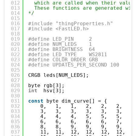
012
which are called when their value
013
These functions are generated wit
014
*/
015
016
#include "thingProperties.h"
017
#include <FastLED.h>
018
019
#define LED_PIN     2
020
#define NUM_LEDS    1
021
#define BRIGHTNESS  64
022
#define LED_TYPE    WS2811
023
#define COLOR_ORDER GRB
024
#define UPDATES_PER_SECOND 100
025
026
CRGB leds[NUM_LEDS];
027
028
byte rgb[3];
029
int
hsv[3];
030
031
const
byte dim_curve[] = {
032
0,   1,   1,   2,   2,   2,   2
033
3,   3,   3,   3,   3,   3,   3
034
4,   4,   4,   5,   5,   5,   5
035
6,   6,   6,   6,   6,   7,   7
036
8,   8,   9,   9,   9,   9,   9
037
11,  11,  12,  12,  12,  12,  1