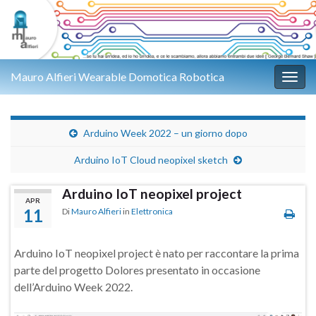
Mauro Alfieri Wearable Domotica Robotica
Attiv
Arduino Week 2022 – un giorno dopo
Arduino IoT Cloud neopixel sketch
Arduino IoT neopixel project
APR
11
Di
Mauro Alfieri
in
Elettronica
Arduino IoT neopixel project è nato per raccontare la prima
parte del progetto Dolores presentato in occasione
dell’Arduino Week 2022.