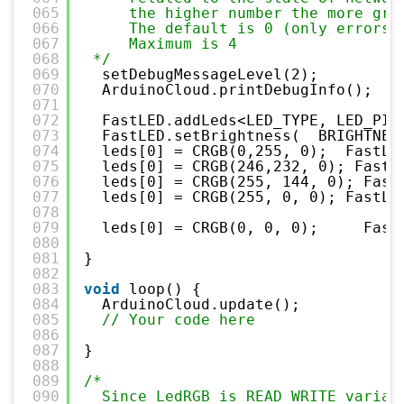
065
the higher number the more gra
066
The default is 0 (only errors)
067
Maximum is 4
068
*/
069
setDebugMessageLevel(2);
070
ArduinoCloud.printDebugInfo();
071
072
FastLED.addLeds<LED_TYPE, LED_PIN
073
FastLED.setBrightness(  BRIGHTNES
074
leds[0] = CRGB(0,255, 0);  FastLE
075
leds[0] = CRGB(246,232, 0); FastL
076
leds[0] = CRGB(255, 144, 0); Fast
077
leds[0] = CRGB(255, 0, 0); FastLE
078
079
leds[0] = CRGB(0, 0, 0);     Fast
080
081
}
082
083
void
loop() {
084
ArduinoCloud.update();
085
// Your code here 
086
087
}
088
089
/*
090
Since LedRGB is READ_WRITE variab