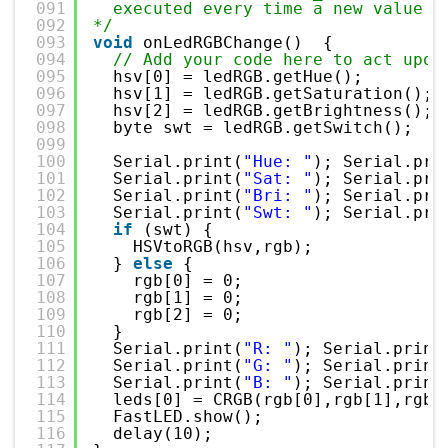
091
executed every time a new value i
092
*/
093
void
onLedRGBChange()  {
094
// Add your code here to act upon
095
hsv[0] = ledRGB.getHue();
096
hsv[1] = ledRGB.getSaturation();
097
hsv[2] = ledRGB.getBrightness();
098
byte swt = ledRGB.getSwitch();
099
100
Serial.print(
"Hue: "
); Serial.pri
101
Serial.print(
"Sat: "
); Serial.pri
102
Serial.print(
"Bri: "
); Serial.pri
103
Serial.print(
"Swt: "
); Serial.pri
104
if
(swt) {
105
HSVtoRGB(hsv,rgb); 
106
} 
else
{
107
rgb[0] = 0;
108
rgb[1] = 0;
109
rgb[2] = 0;
110
}
111
Serial.print(
"R: "
); Serial.print
112
Serial.print(
"G: "
); Serial.print
113
Serial.print(
"B: "
); Serial.print
114
leds[0] = CRGB(rgb[0],rgb[1],rgb[
115
FastLED.show();
116
delay(10);