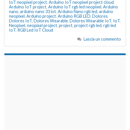
IoT neopixel project
,
Arduino IoT neopixel project cloud
,
Arduino IoT project
,
Arduino IoT rgb led neopixel
,
Arduino
nano
,
arduino nano 33 iot
,
Arduino Nano rgb led
,
arduino
neopixel
,
Arduino project
,
Arduino RGB LED
,
Dolores
,
Dolores IoT
,
Dolores Wearable
,
Dolores Wearable IoT
,
IoT
,
Neopixel
,
neopixel project
,
project
,
project rgb led
,
rgb led
IoT
,
RGB Led IoT Cloud
Lascia un commento
займы на карту срочно