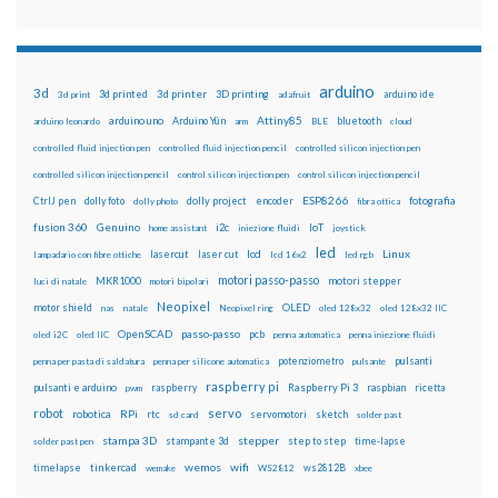
arduino
3d
3d printed
3d printer
3D printing
3d print
adafruit
arduino ide
Attiny85
arduino uno
Arduino Yún
bluetooth
arduino leonardo
arm
BLE
cloud
controlled fluid injection pen
controlled fluid injection pencil
controlled silicon injection pen
controlled silicon injection pencil
control silicon injection pen
control silicon injection pencil
ESP8266
dolly foto
dolly project
encoder
fotografia
CtrlJ pen
dolly photo
fibra ottica
fusion 360
Genuino
i2c
IoT
home assistant
iniezione fluidi
joystick
led
lcd
Linux
lasercut
laser cut
lampadario con fibre ottiche
lcd 16x2
led rgb
motori passo-passo
MKR1000
motori stepper
luci di natale
motori bipolari
Neopixel
motor shield
OLED
nas
natale
Neopixel ring
oled 128x32
oled 128x32 IIC
OpenSCAD
passo-passo
pcb
oled i2C
oled IIC
penna automatica
penna iniezione fluidi
potenziometro
pulsanti
penna per pasta di saldatura
penna per silicone automatica
pulsante
raspberry pi
pulsanti e arduino
raspberry
Raspberry Pi 3
raspbian
pwm
ricetta
robot
servo
RPi
robotica
rtc
servomotori
sketch
sd card
solder past
stampa 3D
stepper
stampante 3d
step to step
solder past pen
time-lapse
wemos
wifi
tinkercad
ws2812B
timelapse
wemake
WS2812
xbee