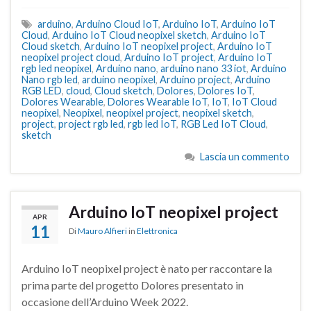
arduino
,
Arduino Cloud IoT
,
Arduino IoT
,
Arduino IoT
Cloud
,
Arduino IoT Cloud neopixel sketch
,
Arduino IoT
Cloud sketch
,
Arduino IoT neopixel project
,
Arduino IoT
neopixel project cloud
,
Arduino IoT project
,
Arduino IoT
rgb led neopixel
,
Arduino nano
,
arduino nano 33 iot
,
Arduino
Nano rgb led
,
arduino neopixel
,
Arduino project
,
Arduino
RGB LED
,
cloud
,
Cloud sketch
,
Dolores
,
Dolores IoT
,
Dolores Wearable
,
Dolores Wearable IoT
,
IoT
,
IoT Cloud
neopixel
,
Neopixel
,
neopixel project
,
neopixel sketch
,
project
,
project rgb led
,
rgb led IoT
,
RGB Led IoT Cloud
,
sketch
Lascia un commento
Arduino IoT neopixel project
APR
11
Di
Mauro Alfieri
in
Elettronica
Arduino IoT neopixel project è nato per raccontare la
prima parte del progetto Dolores presentato in
occasione dell’Arduino Week 2022.